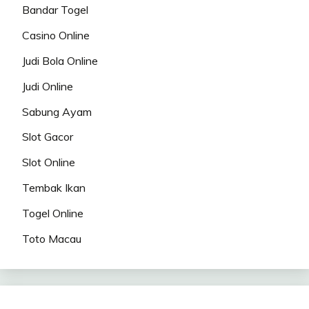
Bandar Togel
Casino Online
Judi Bola Online
Judi Online
Sabung Ayam
Slot Gacor
Slot Online
Tembak Ikan
Togel Online
Toto Macau