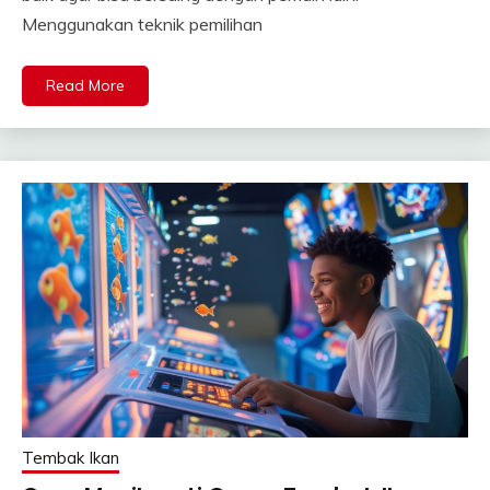
Menggunakan teknik pemilihan
Read More
Tembak Ikan