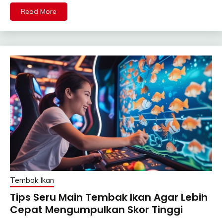
Read More
Tembak Ikan
Tips Seru Main Tembak Ikan Agar Lebih
Cepat Mengumpulkan Skor Tinggi