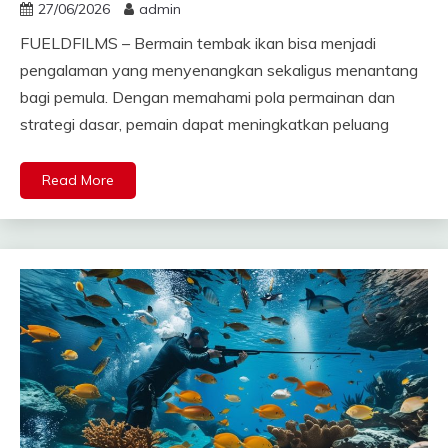
27/06/2026
admin
FUELDFILMS – Bermain tembak ikan bisa menjadi
pengalaman yang menyenangkan sekaligus menantang
bagi pemula. Dengan memahami pola permainan dan
strategi dasar, pemain dapat meningkatkan peluang
Read More