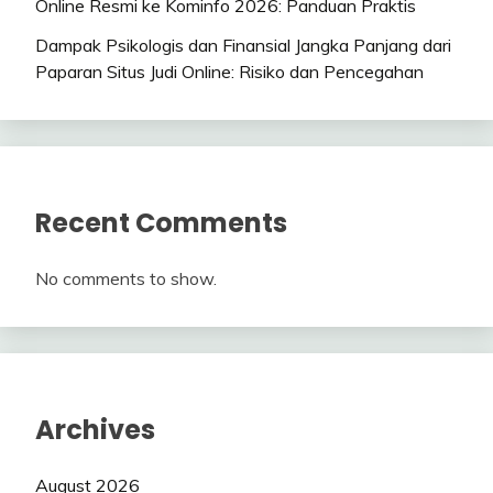
Online Resmi ke Kominfo 2026: Panduan Praktis
Dampak Psikologis dan Finansial Jangka Panjang dari
Paparan Situs Judi Online: Risiko dan Pencegahan
Recent Comments
No comments to show.
Archives
August 2026