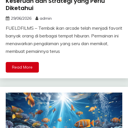
Keseruan dan Strategi yang Perlu
Diketahui
29/06/2026
admin
FUELDFILMS – Tembak ikan arcade telah menjadi favorit
banyak orang di berbagai tempat hiburan. Permainan ini
menawarkan pengalaman yang seru dan memikat,
membuat pemainnya terus
Read More