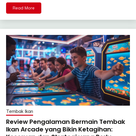
Read More
Tembak Ikan
Review Pengalaman Bermain Tembak
Ikan Arcade yang Bikin Ketagihan: