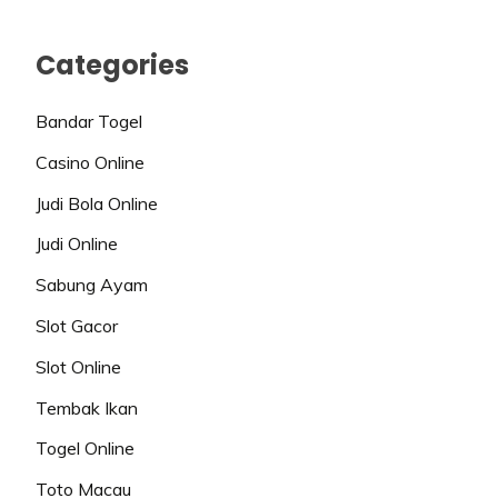
Categories
Bandar Togel
Casino Online
Judi Bola Online
Judi Online
Sabung Ayam
Slot Gacor
Slot Online
Tembak Ikan
Togel Online
Toto Macau