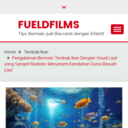
Skip
to
content
FUELDFILMS
Tips Bermain Judi Baccarat dengan Efektif
Home
Tembak Ikan
Pengalaman Bermain Tembak Ikan Dengan Visual Laut
yang Sangat Realistis: Menyelami Keindahan Dunia Bawah
Laut