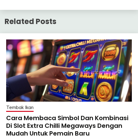
Related Posts
Tembak Ikan
Cara Membaca Simbol Dan Kombinasi
Di Slot Extra Chilli Megaways Dengan
Mudah Untuk Pemain Baru