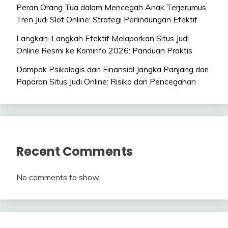
Peran Orang Tua dalam Mencegah Anak Terjerumus
Tren Judi Slot Online: Strategi Perlindungan Efektif
Langkah-Langkah Efektif Melaporkan Situs Judi
Online Resmi ke Kominfo 2026: Panduan Praktis
Dampak Psikologis dan Finansial Jangka Panjang dari
Paparan Situs Judi Online: Risiko dan Pencegahan
Recent Comments
No comments to show.