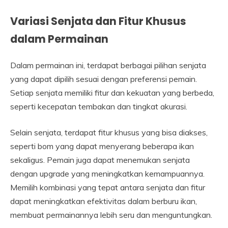
Variasi Senjata dan Fitur Khusus
dalam Permainan
Dalam permainan ini, terdapat berbagai pilihan senjata
yang dapat dipilih sesuai dengan preferensi pemain.
Setiap senjata memiliki fitur dan kekuatan yang berbeda,
seperti kecepatan tembakan dan tingkat akurasi.
Selain senjata, terdapat fitur khusus yang bisa diakses,
seperti bom yang dapat menyerang beberapa ikan
sekaligus. Pemain juga dapat menemukan senjata
dengan upgrade yang meningkatkan kemampuannya.
Memilih kombinasi yang tepat antara senjata dan fitur
dapat meningkatkan efektivitas dalam berburu ikan,
membuat permainannya lebih seru dan menguntungkan.