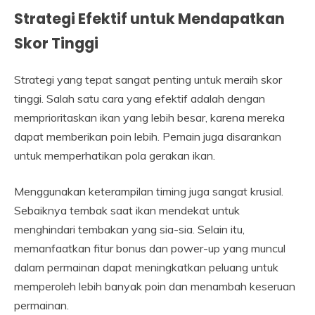
Strategi Efektif untuk Mendapatkan
Skor Tinggi
Strategi yang tepat sangat penting untuk meraih skor
tinggi. Salah satu cara yang efektif adalah dengan
memprioritaskan ikan yang lebih besar, karena mereka
dapat memberikan poin lebih. Pemain juga disarankan
untuk memperhatikan pola gerakan ikan.
Menggunakan keterampilan timing juga sangat krusial.
Sebaiknya tembak saat ikan mendekat untuk
menghindari tembakan yang sia-sia. Selain itu,
memanfaatkan fitur bonus dan power-up yang muncul
dalam permainan dapat meningkatkan peluang untuk
memperoleh lebih banyak poin dan menambah keseruan
permainan.