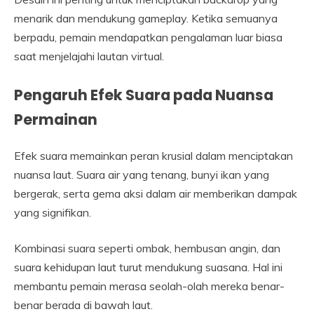
menarik dan mendukung gameplay. Ketika semuanya
berpadu, pemain mendapatkan pengalaman luar biasa
saat menjelajahi lautan virtual.
Pengaruh Efek Suara pada Nuansa
Permainan
Efek suara memainkan peran krusial dalam menciptakan
nuansa laut. Suara air yang tenang, bunyi ikan yang
bergerak, serta gema aksi dalam air memberikan dampak
yang signifikan.
Kombinasi suara seperti ombak, hembusan angin, dan
suara kehidupan laut turut mendukung suasana. Hal ini
membantu pemain merasa seolah-olah mereka benar-
benar berada di bawah laut.