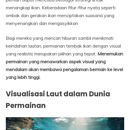
menangkap ikan. Keberadaan fitur-fitur nyata seperti
ombak dan gerakan ikan menciptakan suasana yang
menyenangkan dan mengasyikkan.
Bagi mereka yang mencari hiburan sambil menikmati
keindahan lautan, permainan tembak ikan dengan visual
yang realistis merupakan pilihan yang tepat.
Menemukan
permainan yang menawarkan aspek visual yang
mendalam akan membawa pengalaman bermain ke level
yang lebih tinggi.
Visualisasi Laut dalam Dunia
Permainan