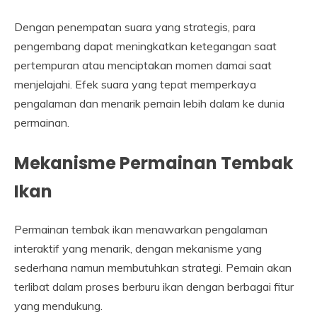
Dengan penempatan suara yang strategis, para
pengembang dapat meningkatkan ketegangan saat
pertempuran atau menciptakan momen damai saat
menjelajahi. Efek suara yang tepat memperkaya
pengalaman dan menarik pemain lebih dalam ke dunia
permainan.
Mekanisme Permainan Tembak
Ikan
Permainan tembak ikan menawarkan pengalaman
interaktif yang menarik, dengan mekanisme yang
sederhana namun membutuhkan strategi. Pemain akan
terlibat dalam proses berburu ikan dengan berbagai fitur
yang mendukung.