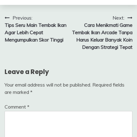
Post
Previous:
Next:
Tips Seru Main Tembak Ikan
Cara Menikmati Game
navigation
Agar Lebih Cepat
Tembak Ikan Arcade Tanpa
Mengumpulkan Skor Tinggi
Harus Keluar Banyak Koin
Dengan Strategi Tepat
Leave a Reply
Your email address will not be published.
Required fields
are marked
*
Comment
*