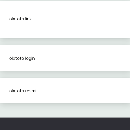
olxtoto link
olxtoto login
olxtoto resmi