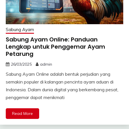
Sabung Ayam
Sabung Ayam Online: Panduan
Lengkap untuk Penggemar Ayam
Petarung
26/03/2025
admin
Sabung Ayam Online adalah bentuk perjudian yang
semakin populer di kalangan pencinta ayam aduan di
Indonesia. Dalam dunia digital yang berkembang pesat,
penggemar dapat menikmati
Read More