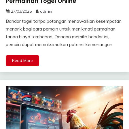
Permainan Togel Online
27/03/2025
admin
Bandar togel tanpa potongan menawarkan kesempatan
menarik bagi para pemain untuk menikmati permainan
tanpa biaya tambahan. Dengan memilih bandar ini,
pemain dapat memaksimalkan potensi kemenangan
Read More