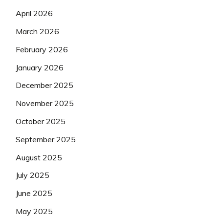
April 2026
March 2026
February 2026
January 2026
December 2025
November 2025
October 2025
September 2025
August 2025
July 2025
June 2025
May 2025