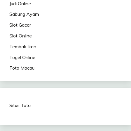
Judi Online
Sabung Ayam
Slot Gacor
Slot Online
Tembak Ikan
Togel Online
Toto Macau
Situs Toto