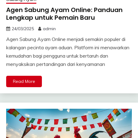
Agen Sabung Ayam Online: Panduan
Lengkap untuk Pemain Baru
24/03/2025
admin
Agen Sabung Ayam Online menjadi semakin populer di
kalangan pecinta ayam aduan. Platform ini menawarkan
kemudahan bagi pengguna untuk bertaruh dan
menyaksikan pertandingan dari kenyamanan
Read More