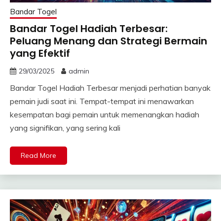
Bandar Togel
Bandar Togel Hadiah Terbesar:
Peluang Menang dan Strategi Bermain
yang Efektif
29/03/2025
admin
Bandar Togel Hadiah Terbesar menjadi perhatian banyak
pemain judi saat ini. Tempat-tempat ini menawarkan
kesempatan bagi pemain untuk memenangkan hadiah
yang signifikan, yang sering kali
Read More