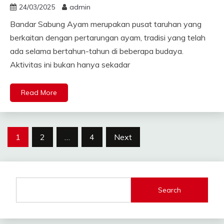
24/03/2025
admin
Bandar Sabung Ayam merupakan pusat taruhan yang
berkaitan dengan pertarungan ayam, tradisi yang telah
ada selama bertahun-tahun di beberapa budaya.
Aktivitas ini bukan hanya sekadar
Read More
Posts
1
2
…
4
Next
pagination
Search