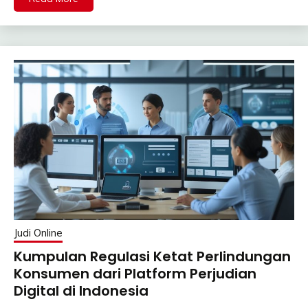
Judi Online
Kumpulan Regulasi Ketat Perlindungan
Konsumen dari Platform Perjudian
Digital di Indonesia