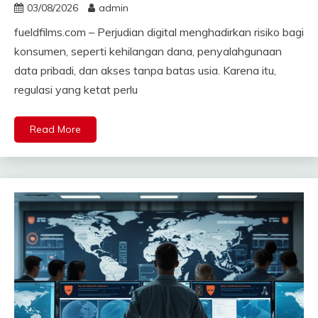
03/08/2026
admin
fueldfilms.com – Perjudian digital menghadirkan risiko bagi
konsumen, seperti kehilangan dana, penyalahgunaan
data pribadi, dan akses tanpa batas usia. Karena itu,
regulasi yang ketat perlu
Read More