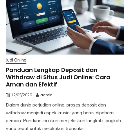
Judi Online
Panduan Lengkap Deposit dan
Withdraw di Situs Judi Online: Cara
Aman dan Efektif
12/05/2026
admin
Dalam dunia perjudian online, proses deposit dan
withdraw menjadi aspek krusial yang harus dipahami
pemain. Panduan ini akan menjelaskan langkah-langkah
yang tepat untuk melakukan transaksi