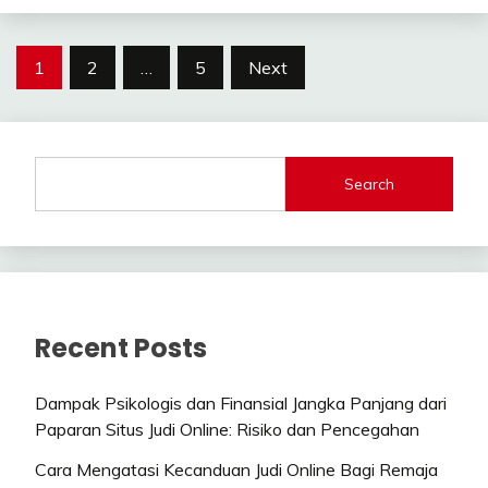
Posts
1
2
…
5
Next
pagination
Search
Recent Posts
Dampak Psikologis dan Finansial Jangka Panjang dari
Paparan Situs Judi Online: Risiko dan Pencegahan
Cara Mengatasi Kecanduan Judi Online Bagi Remaja