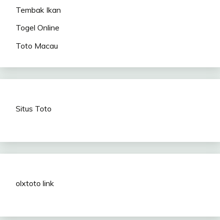
Tembak Ikan
Togel Online
Toto Macau
Situs Toto
olxtoto link