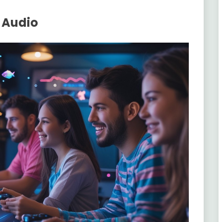
k Audio