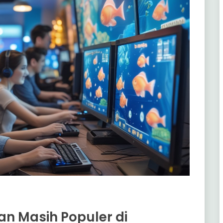
n Masih Populer di