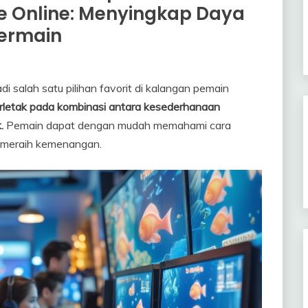
 Online: Menyingkap Daya
ermain
 salah satu pilihan favorit di kalangan pemain
terletak pada kombinasi antara kesederhanaan
.
Pemain dapat dengan mudah memahami cara
i meraih kemenangan.