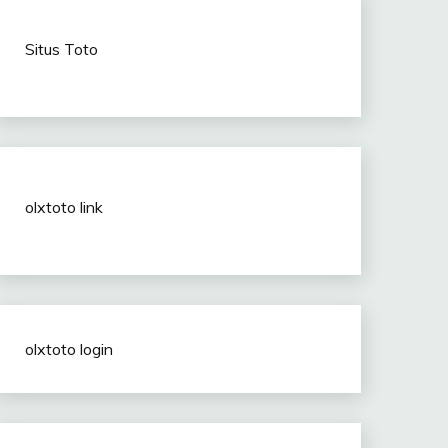
Situs Toto
olxtoto link
olxtoto login