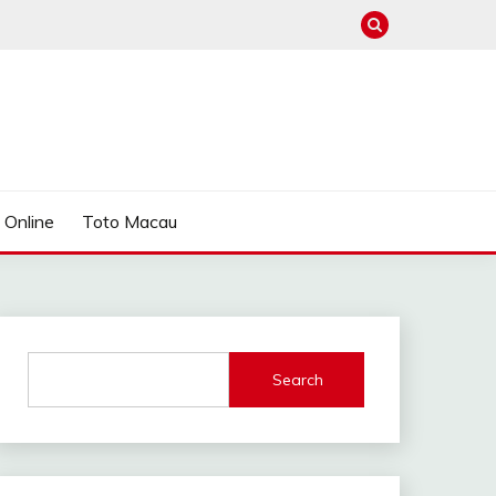
 Online
Toto Macau
Search