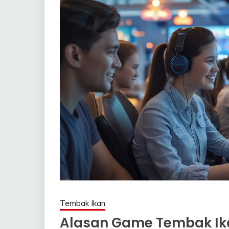
Tembak Ikan
Alasan Game Tembak Ika