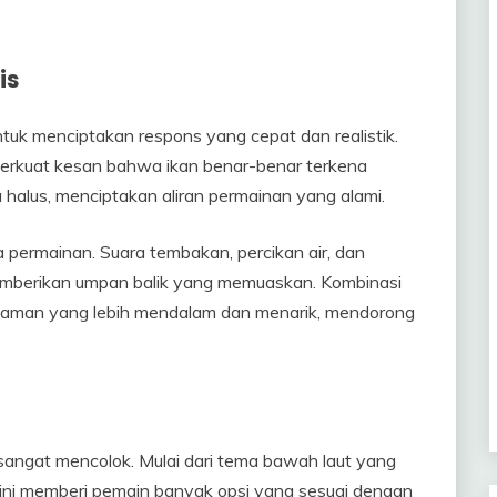
is
uk menciptakan respons yang cepat dan realistik.
rkuat kesan bahwa ikan benar-benar terkena
 halus, menciptakan aliran permainan yang alami.
ermainan. Suara tembakan, percikan air, dan
mberikan umpan balik yang memuaskan. Kombinasi
alaman yang lebih mendalam dan menarik, mendorong
ngat mencolok. Mulai dari tema bawah laut yang
ema ini memberi pemain banyak opsi yang sesuai dengan