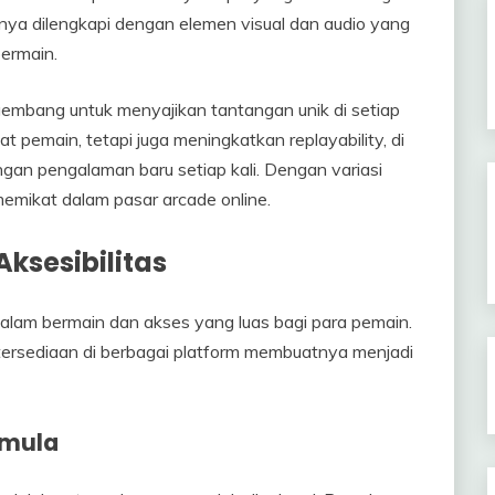
nya dilengkapi dengan elemen visual dan audio yang
ermain.
bang untuk menyajikan tantangan unik di setiap
t pemain, tetapi juga meningkatkan replayability, di
n pengalaman baru setiap kali. Dengan variasi
memikat dalam pasar arcade online.
sesibilitas
am bermain dan akses yang luas bagi para pemain.
rsediaan di berbagai platform membuatnya menjadi
emula