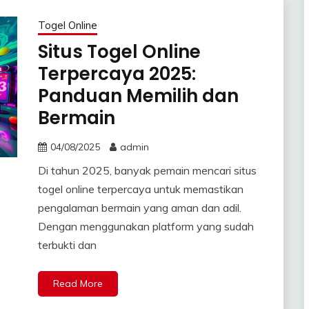
Togel Online
Situs Togel Online
Terpercaya 2025:
Panduan Memilih dan
Bermain
04/08/2025
admin
Di tahun 2025, banyak pemain mencari situs
togel online terpercaya untuk memastikan
pengalaman bermain yang aman dan adil.
Dengan menggunakan platform yang sudah
terbukti dan
Read More