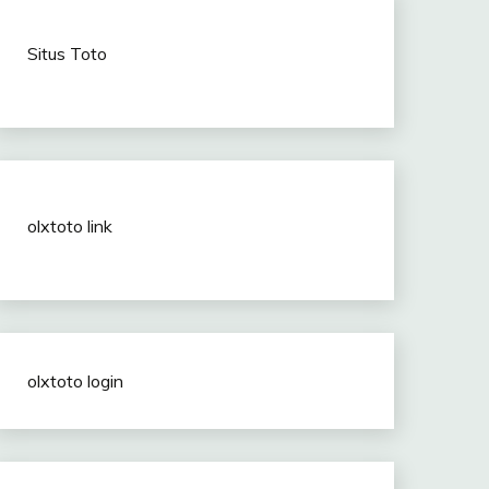
Situs Toto
olxtoto link
olxtoto login