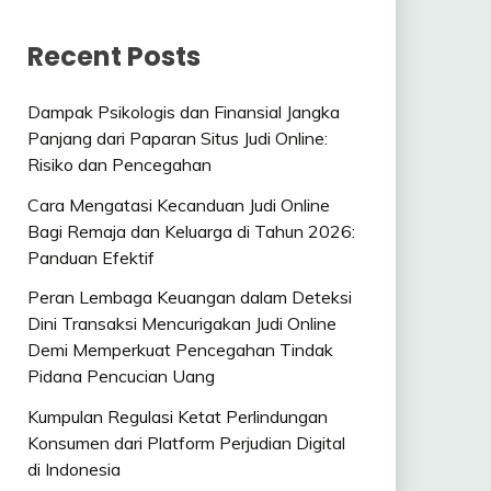
Recent Posts
Dampak Psikologis dan Finansial Jangka
Panjang dari Paparan Situs Judi Online:
Risiko dan Pencegahan
Cara Mengatasi Kecanduan Judi Online
Bagi Remaja dan Keluarga di Tahun 2026:
Panduan Efektif
Peran Lembaga Keuangan dalam Deteksi
Dini Transaksi Mencurigakan Judi Online
Demi Memperkuat Pencegahan Tindak
Pidana Pencucian Uang
Kumpulan Regulasi Ketat Perlindungan
Konsumen dari Platform Perjudian Digital
di Indonesia