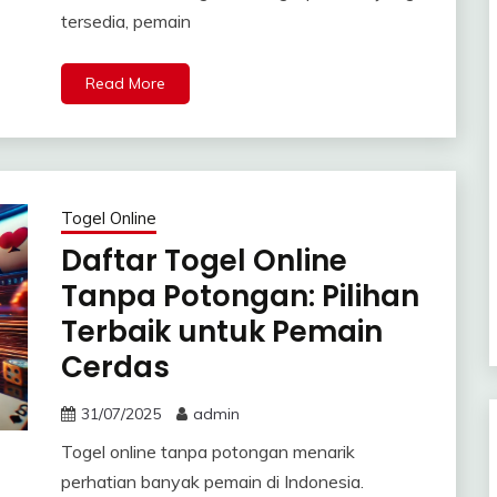
tersedia, pemain
Read More
Togel Online
Daftar Togel Online
Tanpa Potongan: Pilihan
Terbaik untuk Pemain
Cerdas
31/07/2025
admin
Togel online tanpa potongan menarik
perhatian banyak pemain di Indonesia.