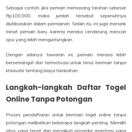
Sebagai contoh, jika pemain memasang taruhan sebesar
Rp100.000, maka jumlah tersebut sepenuhnya
diutilisasikan dalam permainan. Selain itu, ini juga menarik
minat pemain baru, karena mereka cenderung mencari
opsi yang lebih menguntungkan.
Dengan adanya tawaran ini, pemain merasa lebih
bersemangat dan termotivasi untuk terus bermain tanpa
khawatir tentang biaya tambahan.
Langkah-langkah Daftar Togel
Online Tanpa Potongan
Proses pendaftaran untuk bermain togel online tanpa
potongan melibatkan beberapa langkah penting. Memilih
situs yang tepat dan mengikuti prosedur registrasi yang