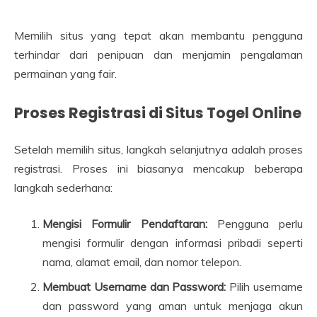
Memilih situs yang tepat akan membantu pengguna
terhindar dari penipuan dan menjamin pengalaman
permainan yang fair.
Proses Registrasi di Situs Togel Online
Setelah memilih situs, langkah selanjutnya adalah proses
registrasi. Proses ini biasanya mencakup beberapa
langkah sederhana:
Mengisi Formulir Pendaftaran:
Pengguna perlu
mengisi formulir dengan informasi pribadi seperti
nama, alamat email, dan nomor telepon.
Membuat Username dan Password:
Pilih username
dan password yang aman untuk menjaga akun