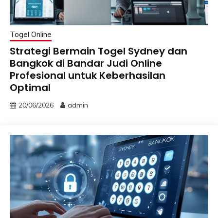
Togel Online
Strategi Bermain Togel Sydney dan
Bangkok di Bandar Judi Online
Profesional untuk Keberhasilan
Optimal
20/06/2026
admin