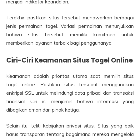
menjadi indikator keandalan.
Terakhir, pastikan situs tersebut menawarkan berbagai
jenis permainan togel. Variasi permainan menunjukkan
bahwa situs tersebut memiliki komitmen untuk
memberikan layanan terbaik bagi penggunanya.
Ciri-Ciri Keamanan Situs Togel Online
Keamanan adalah prioritas utama saat memilih situs
togel online. Pastikan situs tersebut menggunakan
enkripsi SSL untuk melindungi data pribadi dan transaksi
finansial. Ciri ini menjamin bahwa informasi yang
dibagikan aman dari pihak ketiga.
Selain itu, teliti kebijakan privasi situs. Situs yang baik
harus transparan tentang bagaimana mereka mengelola