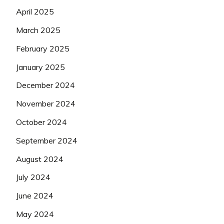
April 2025
March 2025
February 2025
January 2025
December 2024
November 2024
October 2024
September 2024
August 2024
July 2024
June 2024
May 2024