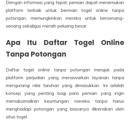
Dengan informasi yang tepat, pemain dapat menemukan
platform terbaik untuk bermain togel online tanpa
potongan, memungkinkan mereka untuk bersenang-
senang sekaligus meraih peluang besar.
Apa Itu Daftar Togel Online
Tanpa Potongan
Daftar togel online tanpa potongan merujuk pada
platform perjudian yang menawarkan layanan tanpa
mengurangi nilai taruhan yang dimasukkan. Ini adalah
konsep yang penting bagi para pemain yang ingin
memaksimalkan keuntungan mereka tanpa harus
menghadapi potongan yang biasanya dikenakan oleh
situs togel.