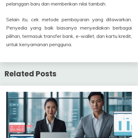
pelanggan baru dan memberikan nilai tambah.
Selain itu, cek metode pembayaran yang ditawarkan.
Penyedia yang baik biasanya menyediakan berbagai
pilihan, termasuk transfer bank, e-wallet, dan kartu kredit,
untuk kenyamanan pengguna.
Related Posts