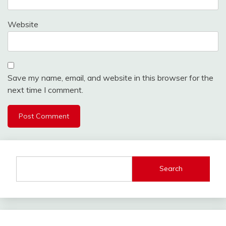
Website
Save my name, email, and website in this browser for the
next time I comment.
Search