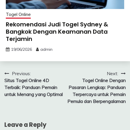
Togel Online
Rekomendasi Judi Togel Sydney &
Bangkok Dengan Keamanan Data
Terjamin
19/06/2026
admin
Post
Previous:
Next:
Situs Togel Online 4D
Togel Online Dengan
navigation
Terbaik: Panduan Pemain
Pasaran Lengkap: Panduan
untuk Menang yang Optimal
Terpercaya untuk Pemain
Pemula dan Berpengalaman
Leave a Reply