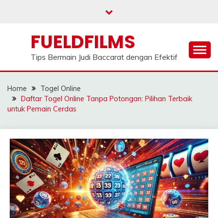
Skip
to
content
FUELDFILMS
Tips Bermain Judi Baccarat dengan Efektif
Home
Togel Online
Daftar Togel Online Tanpa Potongan: Pilihan Terbaik
untuk Pemain Cerdas