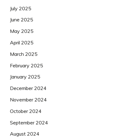
July 2025
June 2025
May 2025
April 2025
March 2025
February 2025
January 2025
December 2024
November 2024
October 2024
September 2024
August 2024