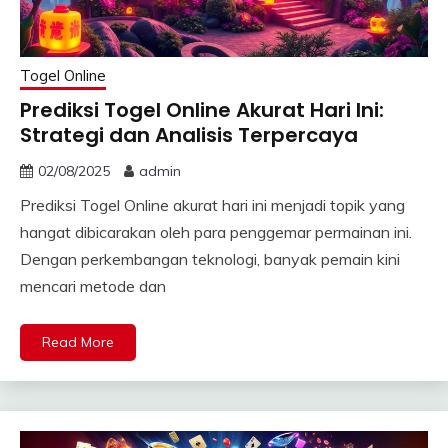
Togel Online
Prediksi Togel Online Akurat Hari Ini:
Strategi dan Analisis Terpercaya
02/08/2025
admin
Prediksi Togel Online akurat hari ini menjadi topik yang
hangat dibicarakan oleh para penggemar permainan ini.
Dengan perkembangan teknologi, banyak pemain kini
mencari metode dan
Read More