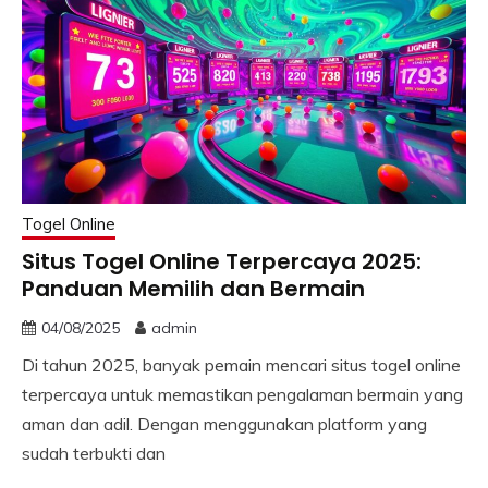
Togel Online
Situs Togel Online Terpercaya 2025:
Panduan Memilih dan Bermain
04/08/2025
admin
Di tahun 2025, banyak pemain mencari situs togel online
terpercaya untuk memastikan pengalaman bermain yang
aman dan adil. Dengan menggunakan platform yang
sudah terbukti dan