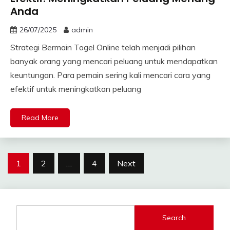
Anda
26/07/2025
admin
Strategi Bermain Togel Online telah menjadi pilihan
banyak orang yang mencari peluang untuk mendapatkan
keuntungan. Para pemain sering kali mencari cara yang
efektif untuk meningkatkan peluang
Read More
Posts
1
2
…
4
Next
pagination
Search