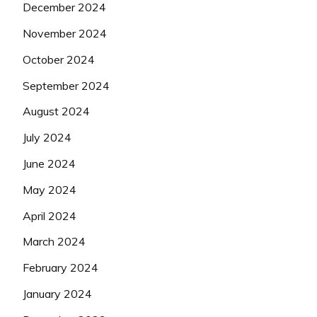
December 2024
November 2024
October 2024
September 2024
August 2024
July 2024
June 2024
May 2024
April 2024
March 2024
February 2024
January 2024