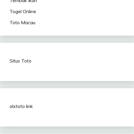
Tembak Ikan
Togel Online
Toto Macau
Situs Toto
olxtoto link