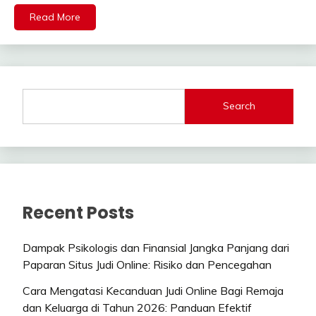
Read More
Search
Recent Posts
Dampak Psikologis dan Finansial Jangka Panjang dari
Paparan Situs Judi Online: Risiko dan Pencegahan
Cara Mengatasi Kecanduan Judi Online Bagi Remaja
dan Keluarga di Tahun 2026: Panduan Efektif