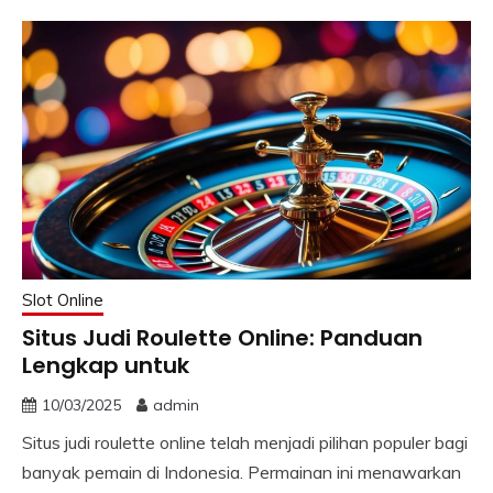
Slot Online
Situs Judi Roulette Online: Panduan
Lengkap untuk
10/03/2025
admin
Situs judi roulette online telah menjadi pilihan populer bagi
banyak pemain di Indonesia. Permainan ini menawarkan