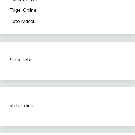
Togel Online
Toto Macau
Situs Toto
olxtoto link