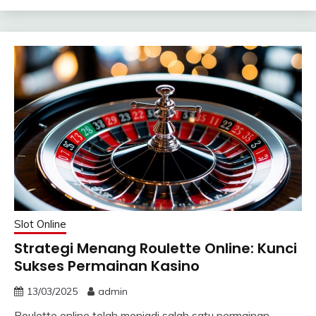
Slot Online
Strategi Menang Roulette Online: Kunci
Sukses Permainan Kasino
13/03/2025
admin
Roulette online telah menjadi salah satu permainan