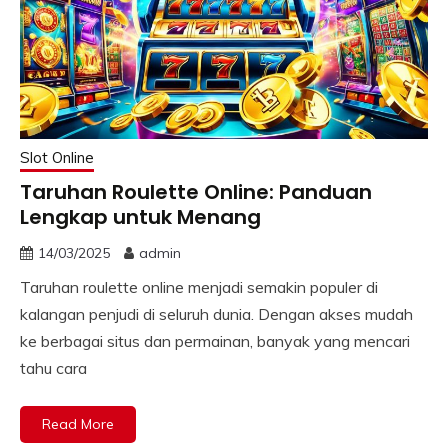
Slot Online
Taruhan Roulette Online: Panduan
Lengkap untuk Menang
14/03/2025
admin
Taruhan roulette online menjadi semakin populer di
kalangan penjudi di seluruh dunia. Dengan akses mudah
ke berbagai situs dan permainan, banyak yang mencari
tahu cara
Read More