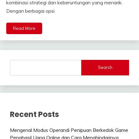
kombinasi strategi dan keberuntungan yang menarik.
Dengan berbagai opsi
Read More
Search
Recent Posts
Mengenal Modus Operandi Penipuan Berkedok Game
Penghasil Uang Online dan Cara Menghindarinya