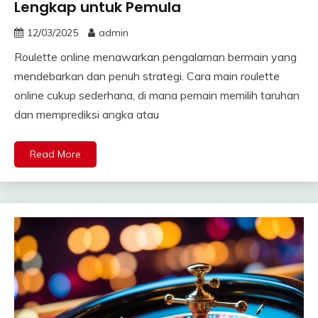
Lengkap untuk Pemula
12/03/2025
admin
Roulette online menawarkan pengalaman bermain yang
mendebarkan dan penuh strategi. Cara main roulette
online cukup sederhana, di mana pemain memilih taruhan
dan memprediksi angka atau
Read More