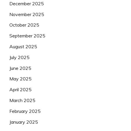
December 2025
November 2025
October 2025
September 2025
August 2025
July 2025
June 2025
May 2025
April 2025
March 2025
February 2025
January 2025