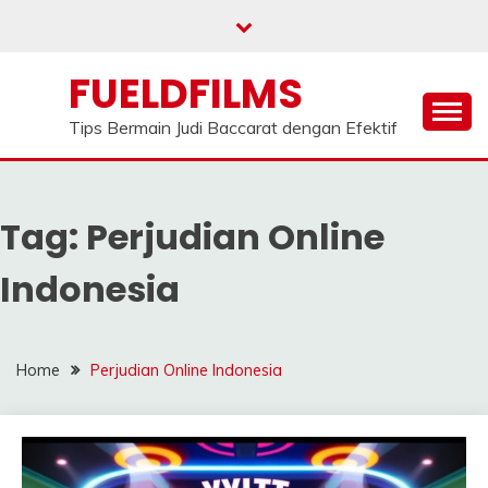
Skip
to
content
FUELDFILMS
Tips Bermain Judi Baccarat dengan Efektif
Tag:
Perjudian Online
Indonesia
Home
Perjudian Online Indonesia