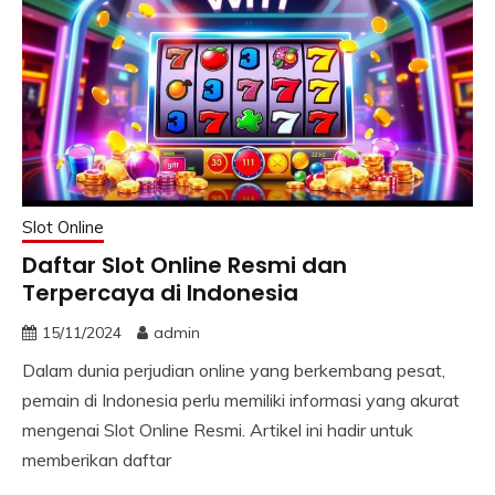
Slot Online
Daftar Slot Online Resmi dan
Terpercaya di Indonesia
15/11/2024
admin
Dalam dunia perjudian online yang berkembang pesat,
pemain di Indonesia perlu memiliki informasi yang akurat
mengenai Slot Online Resmi. Artikel ini hadir untuk
memberikan daftar