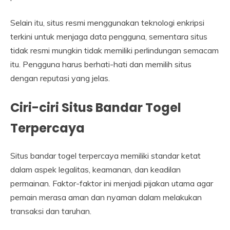
Selain itu, situs resmi menggunakan teknologi enkripsi
terkini untuk menjaga data pengguna, sementara situs
tidak resmi mungkin tidak memiliki perlindungan semacam
itu. Pengguna harus berhati-hati dan memilih situs
dengan reputasi yang jelas.
Ciri-ciri Situs Bandar Togel
Terpercaya
Situs bandar togel terpercaya memiliki standar ketat
dalam aspek legalitas, keamanan, dan keadilan
permainan. Faktor-faktor ini menjadi pijakan utama agar
pemain merasa aman dan nyaman dalam melakukan
transaksi dan taruhan.