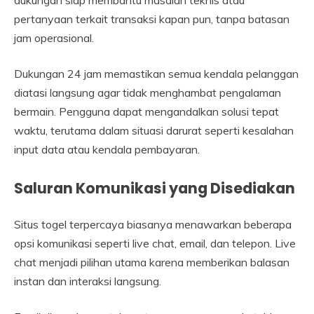
dukungan siap membantu masalah teknis atau
pertanyaan terkait transaksi kapan pun, tanpa batasan
jam operasional.
Dukungan 24 jam memastikan semua kendala pelanggan
diatasi langsung agar tidak menghambat pengalaman
bermain. Pengguna dapat mengandalkan solusi tepat
waktu, terutama dalam situasi darurat seperti kesalahan
input data atau kendala pembayaran.
Saluran Komunikasi yang Disediakan
Situs togel terpercaya biasanya menawarkan beberapa
opsi komunikasi seperti live chat, email, dan telepon. Live
chat menjadi pilihan utama karena memberikan balasan
instan dan interaksi langsung.