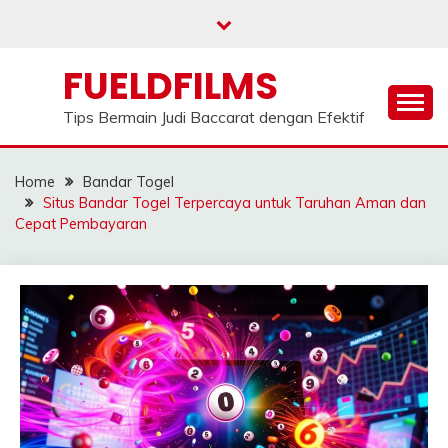
Skip
to
content
FUELDFILMS
Tips Bermain Judi Baccarat dengan Efektif
Home
Bandar Togel
Situs Bandar Togel Terpercaya untuk Taruhan Aman dan
Cepat Pembayaran