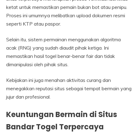
ketat untuk memastikan pemain bukan bot atau penipu.
Proses ini umumnya melibatkan upload dokumen resmi
seperti KTP atau paspor.
Selain itu, sistem permainan menggunakan algoritma
acak (RNG) yang sudah diaudit pihak ketiga. Ini
memastikan hasil togel benar-benar fair dan tidak
dimanipulasi oleh pihak situs.
Kebijakan ini juga menahan aktivitas curang dan
menegakkan reputasi situs sebagai tempat bermain yang
jujur dan profesional.
Keuntungan Bermain di Situs
Bandar Togel Terpercaya