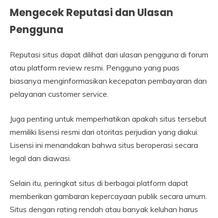
Mengecek Reputasi dan Ulasan
Pengguna
Reputasi situs dapat dilihat dari ulasan pengguna di forum
atau platform review resmi. Pengguna yang puas
biasanya menginformasikan kecepatan pembayaran dan
pelayanan customer service.
Juga penting untuk memperhatikan apakah situs tersebut
memiliki lisensi resmi dari otoritas perjudian yang diakui.
Lisensi ini menandakan bahwa situs beroperasi secara
legal dan diawasi.
Selain itu, peringkat situs di berbagai platform dapat
memberikan gambaran kepercayaan publik secara umum.
Situs dengan rating rendah atau banyak keluhan harus