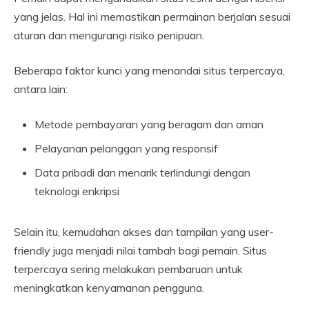
yang jelas. Hal ini memastikan permainan berjalan sesuai
aturan dan mengurangi risiko penipuan.
Beberapa faktor kunci yang menandai situs terpercaya,
antara lain:
Metode pembayaran yang beragam dan aman
Pelayanan pelanggan yang responsif
Data pribadi dan menarik terlindungi dengan
teknologi enkripsi
Selain itu, kemudahan akses dan tampilan yang user-
friendly juga menjadi nilai tambah bagi pemain. Situs
terpercaya sering melakukan pembaruan untuk
meningkatkan kenyamanan pengguna.