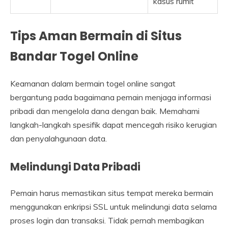
kasus rumit
Tips Aman Bermain di Situs
Bandar Togel Online
Keamanan dalam bermain togel online sangat
bergantung pada bagaimana pemain menjaga informasi
pribadi dan mengelola dana dengan baik. Memahami
langkah-langkah spesifik dapat mencegah risiko kerugian
dan penyalahgunaan data.
Melindungi Data Pribadi
Pemain harus memastikan situs tempat mereka bermain
menggunakan enkripsi SSL untuk melindungi data selama
proses login dan transaksi. Tidak pernah membagikan