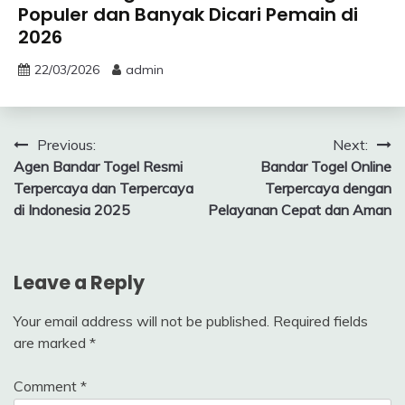
Populer dan Banyak Dicari Pemain di
2026
22/03/2026
admin
Post
Previous:
Next:
Agen Bandar Togel Resmi
Bandar Togel Online
navigation
Terpercaya dan Terpercaya
Terpercaya dengan
di Indonesia 2025
Pelayanan Cepat dan Aman
Leave a Reply
Your email address will not be published.
Required fields
are marked
*
Comment
*