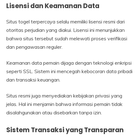
Lisensi dan Keamanan Data
Situs togel terpercaya selalu memiliki lisensi resmi dari
otoritas perjudian yang diakui. Lisensi ini menunjukkan
bahwa situs tersebut sudah melewati proses verifikasi
dan pengawasan reguler.
Keamanan data pemain dijaga dengan teknologi enkripsi
seperti SSL. Sistem ini mencegah kebocoran data pribadi
dan transaksi keuangan.
Situs resmi juga menyediakan kebijakan privasi yang
jelas. Hal ini menjamin bahwa informasi pemain tidak
disalahgunakan atau disebarkan tanpa izin.
Sistem Transaksi yang Transparan