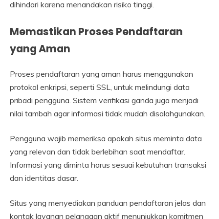
dihindari karena menandakan risiko tinggi.
Memastikan Proses Pendaftaran
yang Aman
Proses pendaftaran yang aman harus menggunakan
protokol enkripsi, seperti SSL, untuk melindungi data
pribadi pengguna. Sistem verifikasi ganda juga menjadi
nilai tambah agar informasi tidak mudah disalahgunakan.
Pengguna wajib memeriksa apakah situs meminta data
yang relevan dan tidak berlebihan saat mendaftar.
Informasi yang diminta harus sesuai kebutuhan transaksi
dan identitas dasar.
Situs yang menyediakan panduan pendaftaran jelas dan
kontak layanan pelanggan aktif menunjukkan komitmen