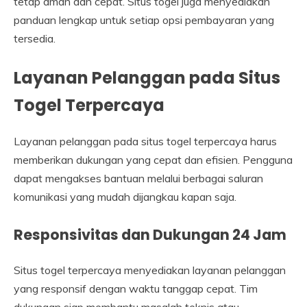
tetap aman dan cepat. Situs togel juga menyediakan
panduan lengkap untuk setiap opsi pembayaran yang
tersedia.
Layanan Pelanggan pada Situs
Togel Terpercaya
Layanan pelanggan pada situs togel terpercaya harus
memberikan dukungan yang cepat dan efisien. Pengguna
dapat mengakses bantuan melalui berbagai saluran
komunikasi yang mudah dijangkau kapan saja.
Responsivitas dan Dukungan 24 Jam
Situs togel terpercaya menyediakan layanan pelanggan
yang responsif dengan waktu tanggap cepat. Tim