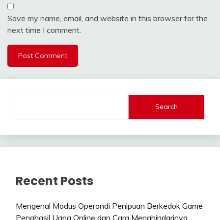
Save my name, email, and website in this browser for the
next time I comment.
Search
Recent Posts
Mengenal Modus Operandi Penipuan Berkedok Game
Penghasil Uang Online dan Cara Menghindarinya