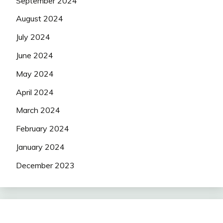
September 2024
August 2024
July 2024
June 2024
May 2024
April 2024
March 2024
February 2024
January 2024
December 2023