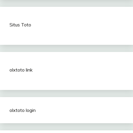
Situs Toto
olxtoto link
olxtoto login