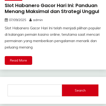
Slot Habanero Gacor Hari Ini: Panduan
Menang Maksimal dan Strategi Unggul
07/09/2025
admin
Slot Habanero Gacor Hari Ini telah menjadi pilihan populer
di kalangan pemain kasino online, terutama saat mencari
permainan yang memberikan pengalaman menarik dan
peluang menang
Read More
Search