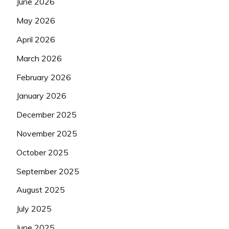
June 2026
May 2026
April 2026
March 2026
February 2026
January 2026
December 2025
November 2025
October 2025
September 2025
August 2025
July 2025
June 2025