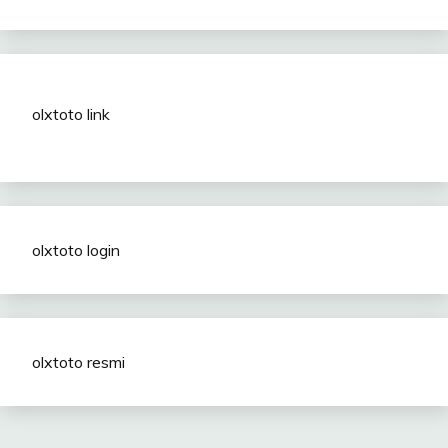
olxtoto link
olxtoto login
olxtoto resmi