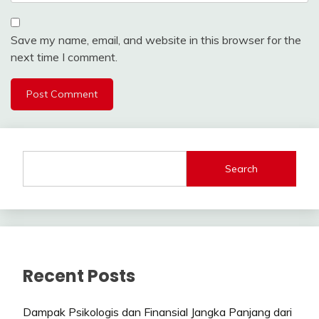
Save my name, email, and website in this browser for the
next time I comment.
Search
Recent Posts
Dampak Psikologis dan Finansial Jangka Panjang dari