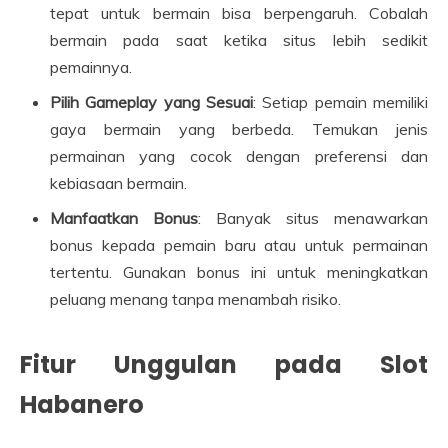
tepat untuk bermain bisa berpengaruh. Cobalah
bermain pada saat ketika situs lebih sedikit
pemainnya.
Pilih Gameplay yang Sesuai
: Setiap pemain memiliki
gaya bermain yang berbeda. Temukan jenis
permainan yang cocok dengan preferensi dan
kebiasaan bermain.
Manfaatkan Bonus
: Banyak situs menawarkan
bonus kepada pemain baru atau untuk permainan
tertentu. Gunakan bonus ini untuk meningkatkan
peluang menang tanpa menambah risiko.
Fitur Unggulan pada Slot
Habanero