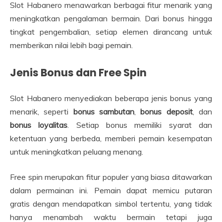
Slot Habanero menawarkan berbagai fitur menarik yang
meningkatkan pengalaman bermain. Dari bonus hingga
tingkat pengembalian, setiap elemen dirancang untuk
memberikan nilai lebih bagi pemain.
Jenis Bonus dan Free Spin
Slot Habanero menyediakan beberapa jenis bonus yang
menarik, seperti
bonus sambutan
,
bonus deposit
, dan
bonus loyalitas
. Setiap bonus memiliki syarat dan
ketentuan yang berbeda, memberi pemain kesempatan
untuk meningkatkan peluang menang.
Free spin merupakan fitur populer yang biasa ditawarkan
dalam permainan ini. Pemain dapat memicu putaran
gratis dengan mendapatkan simbol tertentu, yang tidak
hanya menambah waktu bermain tetapi juga