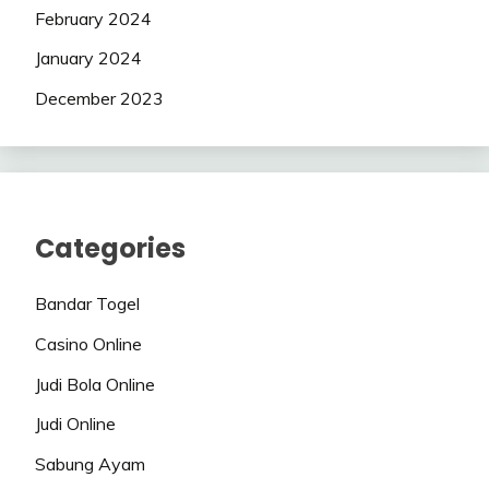
February 2024
January 2024
December 2023
Categories
Bandar Togel
Casino Online
Judi Bola Online
Judi Online
Sabung Ayam