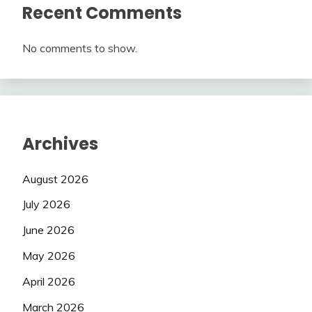
Recent Comments
No comments to show.
Archives
August 2026
July 2026
June 2026
May 2026
April 2026
March 2026