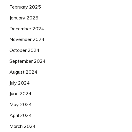
February 2025
January 2025
December 2024
November 2024
October 2024
September 2024
August 2024
July 2024
June 2024
May 2024
April 2024
March 2024