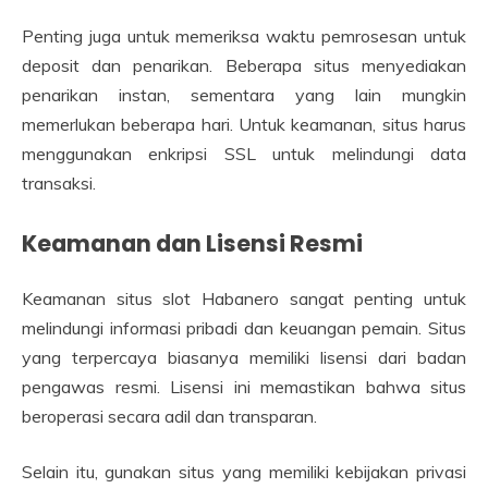
Penting juga untuk memeriksa waktu pemrosesan untuk
deposit dan penarikan. Beberapa situs menyediakan
penarikan instan, sementara yang lain mungkin
memerlukan beberapa hari. Untuk keamanan, situs harus
menggunakan enkripsi SSL untuk melindungi data
transaksi.
Keamanan dan Lisensi Resmi
Keamanan situs slot Habanero sangat penting untuk
melindungi informasi pribadi dan keuangan pemain. Situs
yang terpercaya biasanya memiliki lisensi dari badan
pengawas resmi. Lisensi ini memastikan bahwa situs
beroperasi secara adil dan transparan.
Selain itu, gunakan situs yang memiliki kebijakan privasi