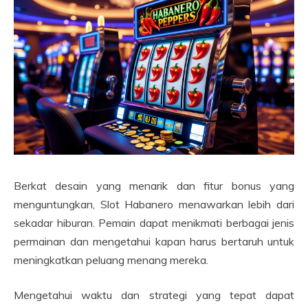
Berkat desain yang menarik dan fitur bonus yang
menguntungkan, Slot Habanero menawarkan lebih dari
sekadar hiburan. Pemain dapat menikmati berbagai jenis
permainan dan mengetahui kapan harus bertaruh untuk
meningkatkan peluang menang mereka.
Mengetahui waktu dan strategi yang tepat dapat