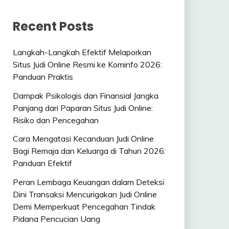
Recent Posts
Langkah-Langkah Efektif Melaporkan
Situs Judi Online Resmi ke Kominfo 2026:
Panduan Praktis
Dampak Psikologis dan Finansial Jangka
Panjang dari Paparan Situs Judi Online:
Risiko dan Pencegahan
Cara Mengatasi Kecanduan Judi Online
Bagi Remaja dan Keluarga di Tahun 2026:
Panduan Efektif
Peran Lembaga Keuangan dalam Deteksi
Dini Transaksi Mencurigakan Judi Online
Demi Memperkuat Pencegahan Tindak
Pidana Pencucian Uang