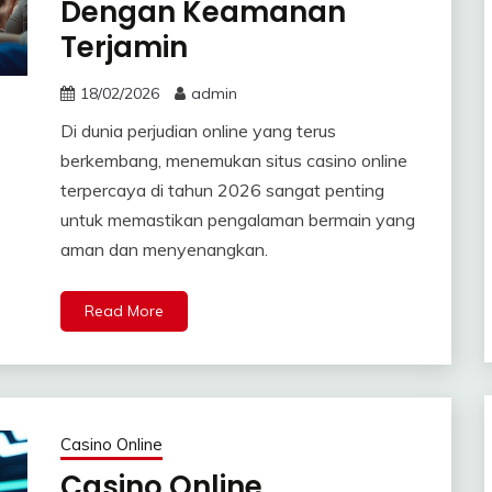
Dengan Keamanan
Terjamin
18/02/2026
admin
Di dunia perjudian online yang terus
berkembang, menemukan situs casino online
terpercaya di tahun 2026 sangat penting
untuk memastikan pengalaman bermain yang
aman dan menyenangkan.
Read More
Casino Online
Casino Online