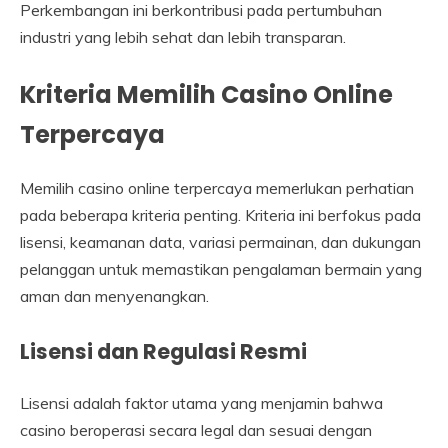
Perkembangan ini berkontribusi pada pertumbuhan
industri yang lebih sehat dan lebih transparan.
Kriteria Memilih Casino Online
Terpercaya
Memilih casino online terpercaya memerlukan perhatian
pada beberapa kriteria penting. Kriteria ini berfokus pada
lisensi, keamanan data, variasi permainan, dan dukungan
pelanggan untuk memastikan pengalaman bermain yang
aman dan menyenangkan.
Lisensi dan Regulasi Resmi
Lisensi adalah faktor utama yang menjamin bahwa
casino beroperasi secara legal dan sesuai dengan