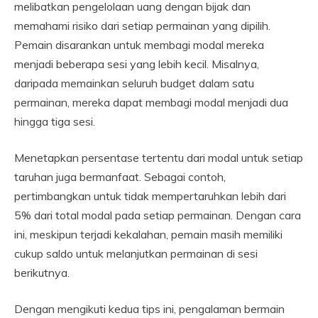
melibatkan pengelolaan uang dengan bijak dan
memahami risiko dari setiap permainan yang dipilih.
Pemain disarankan untuk membagi modal mereka
menjadi beberapa sesi yang lebih kecil. Misalnya,
daripada memainkan seluruh budget dalam satu
permainan, mereka dapat membagi modal menjadi dua
hingga tiga sesi.
Menetapkan persentase tertentu dari modal untuk setiap
taruhan juga bermanfaat. Sebagai contoh,
pertimbangkan untuk tidak mempertaruhkan lebih dari
5% dari total modal pada setiap permainan. Dengan cara
ini, meskipun terjadi kekalahan, pemain masih memiliki
cukup saldo untuk melanjutkan permainan di sesi
berikutnya.
Dengan mengikuti kedua tips ini, pengalaman bermain