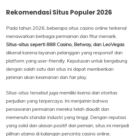
Rekomendasi Situs Populer 2026
Pada tahun 2026, beberapa situs casino online terkenal
menawarkan berbagai permainan dan fitur menarik.
Situs-situs seperti 888 Casino, Betway, dan LeoVegas
dikenal karena layanan pelanggan yang responsif dan
platform yang user-friendly. Keputusan untuk bergabung
dengan salah satu dari situs ini dapat memberikan
jaminan akan keamanan dan fair play.
Situs-situs tersebut juga memiliki lisensi dari otoritas
perjudian yang terpercaya. Ini menjamin bahwa
penawaran permainan mereka telah diaudit dan
memenuhi standar industri yang tinggi. Dengan reputasi
yang solid dan ulasan positif dari pemain, situs ini menjadi
pilihan utama di kalangan pencinta casino online.