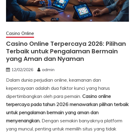
Casino Online
Casino Online Terpercaya 2026: Pilihan
Terbaik untuk Pengalaman Bermain
yang Aman dan Nyaman
12/02/2026
admin
Dalam dunia perjudian online, keamanan dan
kepercayaan adalah dua faktor kunci yang harus
dipertimbangkan oleh para pemain.
Casino online
terpercaya pada tahun 2026 menawarkan pilihan terbaik
untuk pengalaman bermain yang aman dan
menyenangkan.
Dengan semakin banyaknya platform
yang muncul, penting untuk memilih situs yang tidak