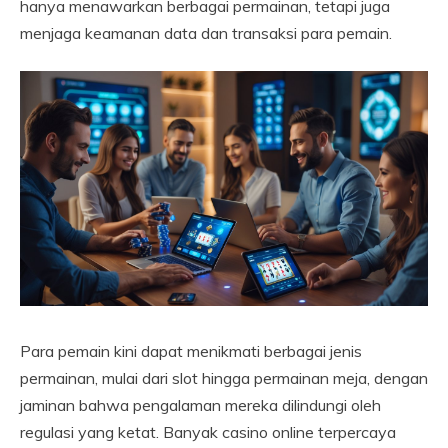
hanya menawarkan berbagai permainan, tetapi juga
menjaga keamanan data dan transaksi para pemain.
Para pemain kini dapat menikmati berbagai jenis
permainan, mulai dari slot hingga permainan meja, dengan
jaminan bahwa pengalaman mereka dilindungi oleh
regulasi yang ketat. Banyak casino online terpercaya