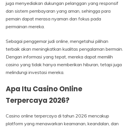
juga menyediakan dukungan pelanggan yang responsif
dan sistem pembayaran yang aman, sehingga para
pemain dapat merasa nyaman dan fokus pada
permainan mereka.
Sebagai penggemar judi online, mengetahui pilihan
terbaik akan meningkatkan kualitas pengalaman bermain.
Dengan informasi yang tepat, mereka dapat memilih
casino yang tidak hanya memberikan hiburan, tetapi juga
melindungi investasi mereka.
Apa Itu Casino Online
Terpercaya 2026?
Casino online terpercaya di tahun 2026 mencakup
platform yang menawarkan keamanan, keandalan, dan