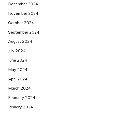
December 2024
November 2024
October 2024
September 2024
August 2024
July 2024
June 2024
May 2024
April 2024
March 2024
February 2024
January 2024