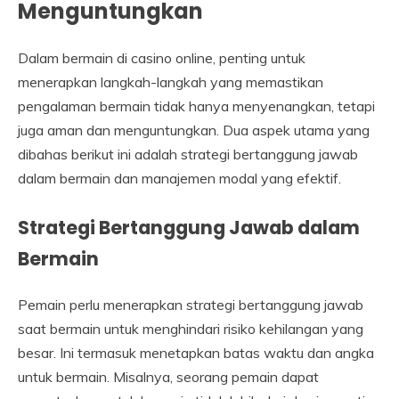
Menguntungkan
Dalam bermain di casino online, penting untuk
menerapkan langkah-langkah yang memastikan
pengalaman bermain tidak hanya menyenangkan, tetapi
juga aman dan menguntungkan. Dua aspek utama yang
dibahas berikut ini adalah strategi bertanggung jawab
dalam bermain dan manajemen modal yang efektif.
Strategi Bertanggung Jawab dalam
Bermain
Pemain perlu menerapkan strategi bertanggung jawab
saat bermain untuk menghindari risiko kehilangan yang
besar. Ini termasuk menetapkan batas waktu dan angka
untuk bermain. Misalnya, seorang pemain dapat