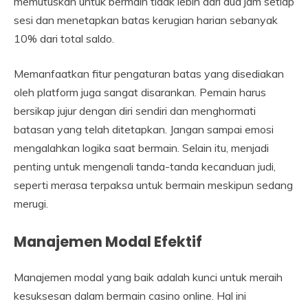
memutuskan untuk bermain tidak lebih dari dua jam setiap
sesi dan menetapkan batas kerugian harian sebanyak
10% dari total saldo.
Memanfaatkan fitur pengaturan batas yang disediakan
oleh platform juga sangat disarankan. Pemain harus
bersikap jujur dengan diri sendiri dan menghormati
batasan yang telah ditetapkan. Jangan sampai emosi
mengalahkan logika saat bermain. Selain itu, menjadi
penting untuk mengenali tanda-tanda kecanduan judi,
seperti merasa terpaksa untuk bermain meskipun sedang
merugi.
Manajemen Modal Efektif
Manajemen modal yang baik adalah kunci untuk meraih
kesuksesan dalam bermain casino online. Hal ini