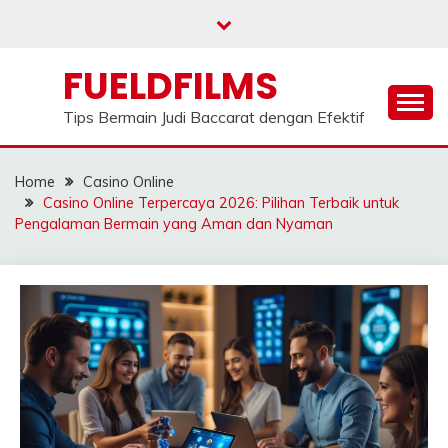
Skip
to
content
FUELDFILMS
Tips Bermain Judi Baccarat dengan Efektif
Home
Casino Online
Casino Online Terpercaya 2026: Pilihan Terbaik untuk
Pengalaman Bermain yang Aman dan Nyaman