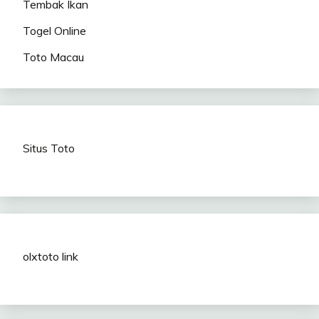
Tembak Ikan
Togel Online
Toto Macau
Situs Toto
olxtoto link