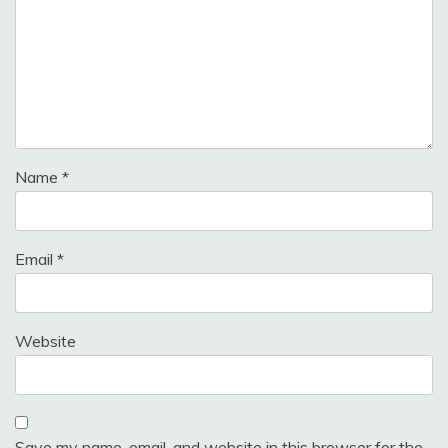
Name
*
Email
*
Website
Save my name, email, and website in this browser for the