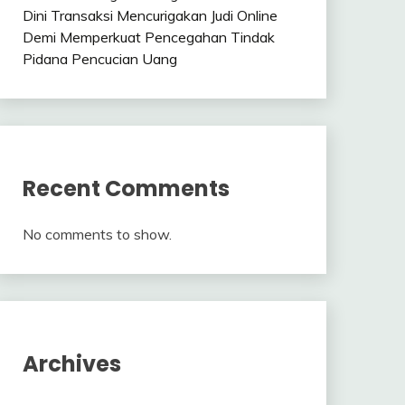
Dini Transaksi Mencurigakan Judi Online
Demi Memperkuat Pencegahan Tindak
Pidana Pencucian Uang
Recent Comments
No comments to show.
Archives