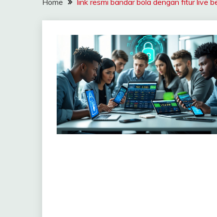
Home
link resmi bandar bola dengan fitur live b