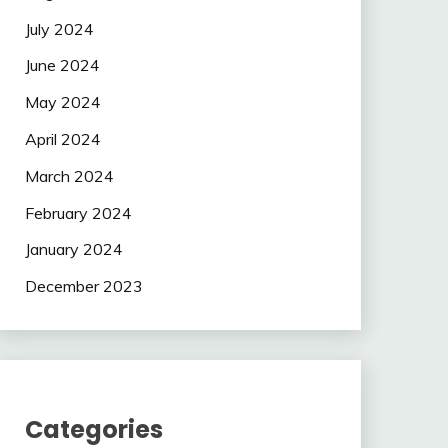
July 2024
June 2024
May 2024
April 2024
March 2024
February 2024
January 2024
December 2023
Categories