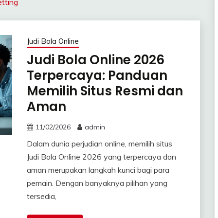
etting
Judi Bola Online
Judi Bola Online 2026
Terpercaya: Panduan
Memilih Situs Resmi dan
Aman
11/02/2026
admin
Dalam dunia perjudian online, memilih situs
Judi Bola Online 2026 yang terpercaya dan
aman merupakan langkah kunci bagi para
pemain. Dengan banyaknya pilihan yang
tersedia,