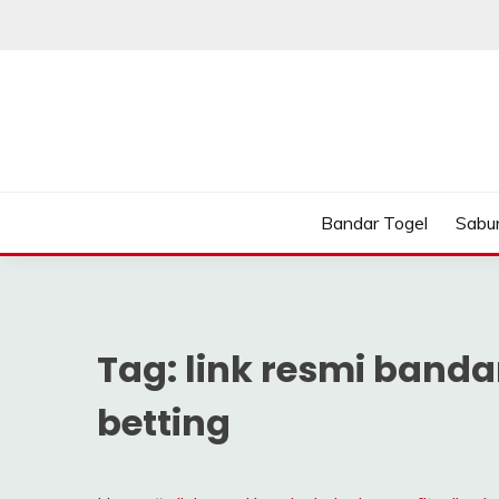
Skip
to
content
Bandar Togel
Sabu
Tag:
link resmi bandar
betting