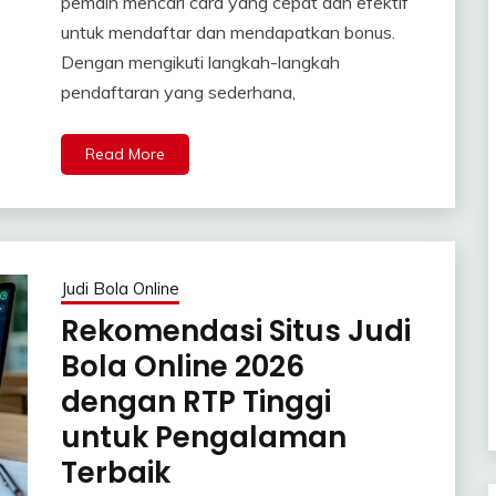
pemain mencari cara yang cepat dan efektif
untuk mendaftar dan mendapatkan bonus.
Dengan mengikuti langkah-langkah
pendaftaran yang sederhana,
Read More
Judi Bola Online
Rekomendasi Situs Judi
Bola Online 2026
dengan RTP Tinggi
untuk Pengalaman
Terbaik