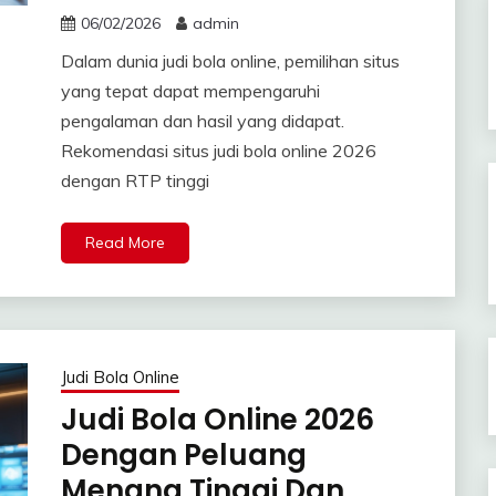
06/02/2026
admin
Dalam dunia judi bola online, pemilihan situs
yang tepat dapat mempengaruhi
pengalaman dan hasil yang didapat.
Rekomendasi situs judi bola online 2026
dengan RTP tinggi
Read More
Judi Bola Online
Judi Bola Online 2026
Dengan Peluang
Menang Tinggi Dan