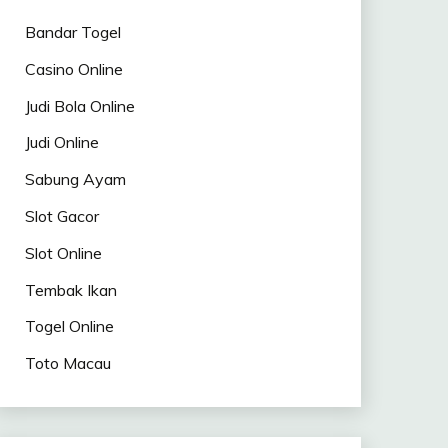
Bandar Togel
Casino Online
Judi Bola Online
Judi Online
Sabung Ayam
Slot Gacor
Slot Online
Tembak Ikan
Togel Online
Toto Macau