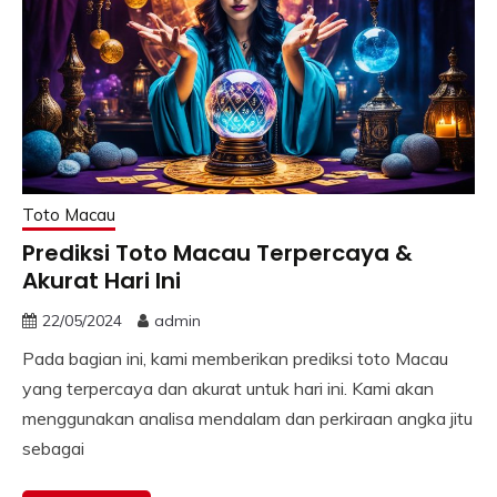
Toto Macau
Prediksi Toto Macau Terpercaya &
Akurat Hari Ini
22/05/2024
admin
Pada bagian ini, kami memberikan prediksi toto Macau
yang terpercaya dan akurat untuk hari ini. Kami akan
menggunakan analisa mendalam dan perkiraan angka jitu
sebagai