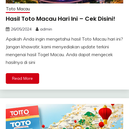
Toto Macau
Hasil Toto Macau Hari Ini – Cek Disini!
26/05/2024
admin
Apakah Anda ingin mengetahui hasil Toto Macau hari ini?
Jangan khawatir, kami menyediakan update terkini
mengenai hasil Togel Macau. Anda dapat mengecek
hasilnya di sini
Read More