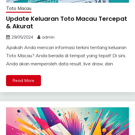
Toto Macau
Update Keluaran Toto Macau Tercepat
& Akurat
29/05/2024
admin
Apakah Anda mencari informasi terkini tentang keluaran
Toto Macau? Anda berada di tempat yang tepat! Di sini,
Anda akan memperoleh data result, live draw, dan
Read More