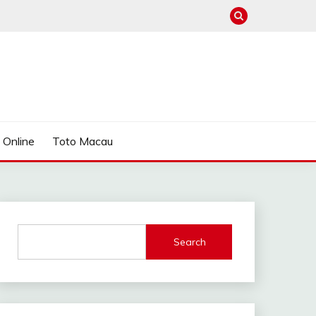
 Online
Toto Macau
Search