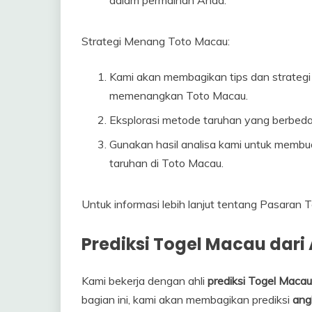
Strategi Menang Toto Macau:
Kami akan membagikan tips dan strateg
memenangkan Toto Macau.
Eksplorasi metode taruhan yang berbeda
Gunakan hasil analisa kami untuk memb
taruhan di Toto Macau.
Untuk informasi lebih lanjut tentang Pasaran T
Prediksi Togel Macau dari 
Kami bekerja dengan ahli
prediksi Togel Macau
bagian ini, kami akan membagikan prediksi
ang