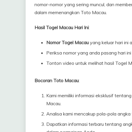
nomor-nomor yang sering muncul, dan member
dalam memenangkan Toto Macau.
Hasil Togel Macau Hari Ini
:
Nomor Togel Macau
yang keluar hari ini
Periksa nomor yang anda pasang hari ini
Tonton video untuk melihat hasil Togel 
Bocoran Toto Macau
:
Kami memiliki informasi eksklusif tenta
Macau.
Analisa kami mencakup pola-pola angka 
Dapatkan informasi terbaru tentang ang
dalam permainan Anda.