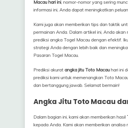
Macau hari ini
, nomor-nomor yang sering munc
informasi ini, Anda dapat meningkatkan pel
Kami juga akan memberikan tips dan taktik u
permainan Anda. Dalam artikel ini, Anda ak
prediksi angka Togel Macau dengan efektif. I
strategi Anda dengan lebih baik dan meningk
Pasaran Togel Macau.
Prediksi akurat
angka jitu Toto Macau
hari ini
prediksi kami untuk memenangkan Toto Macau
dan bertanggung jawab. Selamat bermain!
Angka Jitu Toto Macau da
Dalam bagian ini, kami akan memberikan hasil
kepada Anda. Kami akan memberikan analisa