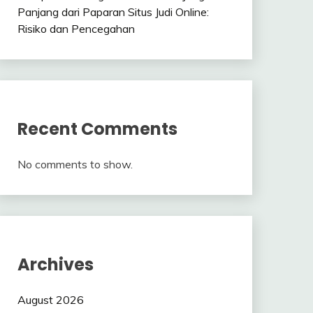
Panjang dari Paparan Situs Judi Online:
Risiko dan Pencegahan
Recent Comments
No comments to show.
Archives
August 2026