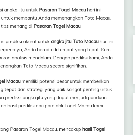
si angka jitu untuk
Pasaran Togel Macau
hari ini.
aya untuk membantu Anda memenangkan Toto Macau.
 tips menang di
Pasaran Togel Macau
.
n prediksi akurat untuk
angka jitu Toto Macau
hari ini.
erpercaya, Anda berada di tempat yang tepat. Kami
rkan analisis mendalam. Dengan prediksi kami, Anda
nangkan Toto Macau secara signifikan.
gel Macau
memiliki potensi besar untuk memberikan
g tepat dan strategi yang baik sangat penting untuk
an prediksi angka jitu yang dapat menjadi panduan
 hasil prediksi dari para ahli Togel Macau kami
ntang Pasaran Togel Macau, mencakup
hasil Togel