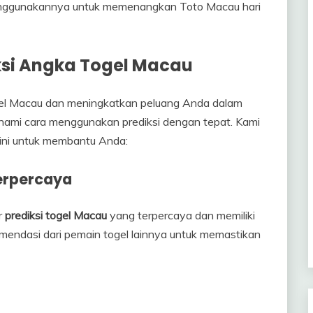
menggunakannya untuk memenangkan Toto Macau hari
si Angka Togel Macau
gel Macau dan meningkatkan peluang Anda dalam
mi cara menggunakan prediksi dengan tepat. Kami
 ini untuk membantu Anda:
Terpercaya
r
prediksi togel Macau
yang terpercaya dan memiliki
komendasi dari pemain togel lainnya untuk memastikan