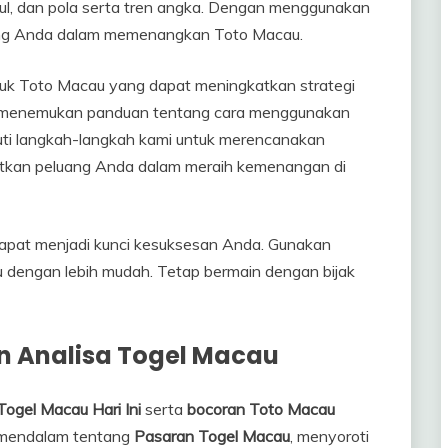
ul, dan pola serta tren angka. Dengan menggunakan
uang Anda dalam memenangkan Toto Macau.
ntuk Toto Macau yang dapat meningkatkan strategi
an menemukan panduan tentang cara menggunakan
kuti langkah-langkah kami untuk merencanakan
atkan peluang Anda dalam meraih kemenangan di
 dapat menjadi kunci kesuksesan Anda. Gunakan
 dengan lebih mudah. Tetap bermain dengan bijak
n Analisa Togel Macau
Togel Macau Hari Ini
serta
bocoran Toto Macau
 mendalam tentang
Pasaran Togel Macau
, menyoroti