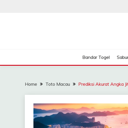
Skip
to
content
Bandar Togel
Sabu
Home
Toto Macau
Prediksi Akurat Angka Ji