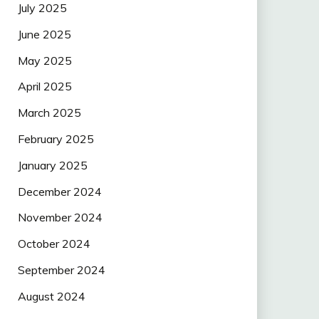
July 2025
June 2025
May 2025
April 2025
March 2025
February 2025
January 2025
December 2024
November 2024
October 2024
September 2024
August 2024