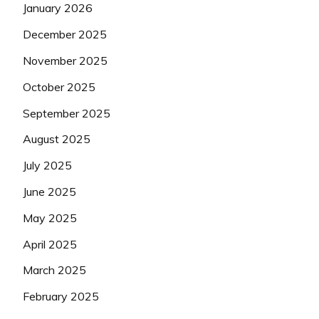
January 2026
December 2025
November 2025
October 2025
September 2025
August 2025
July 2025
June 2025
May 2025
April 2025
March 2025
February 2025