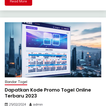
Read More
Bandar Togel
Dapatkan Kode Promo Togel Online
Terbaru 2023
25/02/2024
admin