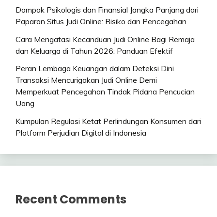
Dampak Psikologis dan Finansial Jangka Panjang dari
Paparan Situs Judi Online: Risiko dan Pencegahan
Cara Mengatasi Kecanduan Judi Online Bagi Remaja
dan Keluarga di Tahun 2026: Panduan Efektif
Peran Lembaga Keuangan dalam Deteksi Dini
Transaksi Mencurigakan Judi Online Demi
Memperkuat Pencegahan Tindak Pidana Pencucian
Uang
Kumpulan Regulasi Ketat Perlindungan Konsumen dari
Platform Perjudian Digital di Indonesia
Recent Comments