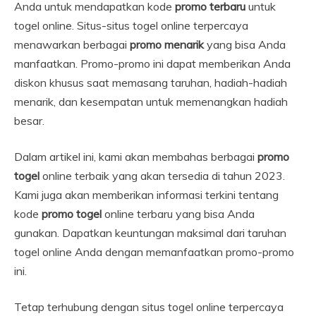
Anda untuk mendapatkan kode
promo terbaru
untuk
togel online. Situs-situs togel online terpercaya
menawarkan berbagai
promo menarik
yang bisa Anda
manfaatkan. Promo-promo ini dapat memberikan Anda
diskon khusus saat memasang taruhan, hadiah-hadiah
menarik, dan kesempatan untuk memenangkan hadiah
besar.
Dalam artikel ini, kami akan membahas berbagai
promo
togel
online terbaik yang akan tersedia di tahun 2023.
Kami juga akan memberikan informasi terkini tentang
kode
promo togel
online terbaru yang bisa Anda
gunakan. Dapatkan keuntungan maksimal dari taruhan
togel online Anda dengan memanfaatkan promo-promo
ini.
Tetap terhubung dengan situs togel online terpercaya