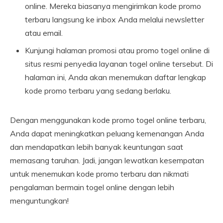
online. Mereka biasanya mengirimkan kode promo
terbaru langsung ke inbox Anda melalui newsletter
atau email.
Kunjungi halaman promosi atau promo togel online di
situs resmi penyedia layanan togel online tersebut. Di
halaman ini, Anda akan menemukan daftar lengkap
kode promo terbaru yang sedang berlaku.
Dengan menggunakan kode promo togel online terbaru,
Anda dapat meningkatkan peluang kemenangan Anda
dan mendapatkan lebih banyak keuntungan saat
memasang taruhan. Jadi, jangan lewatkan kesempatan
untuk menemukan kode promo terbaru dan nikmati
pengalaman bermain togel online dengan lebih
menguntungkan!