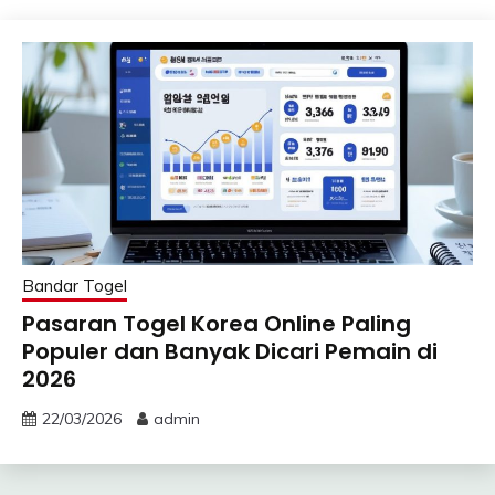
Bandar Togel
Pasaran Togel Korea Online Paling
Populer dan Banyak Dicari Pemain di
2026
22/03/2026
admin