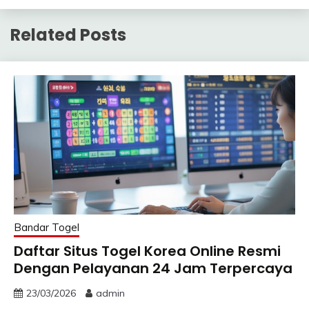
Related Posts
Bandar Togel
Daftar Situs Togel Korea Online Resmi
Dengan Pelayanan 24 Jam Terpercaya
23/03/2026
admin