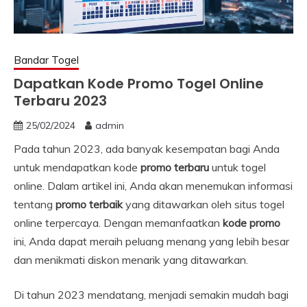
Bandar Togel
Dapatkan Kode Promo Togel Online
Terbaru 2023
25/02/2024
admin
Pada tahun 2023, ada banyak kesempatan bagi Anda
untuk mendapatkan kode
promo terbaru
untuk togel
online. Dalam artikel ini, Anda akan menemukan informasi
tentang
promo terbaik
yang ditawarkan oleh situs togel
online terpercaya. Dengan memanfaatkan
kode promo
ini, Anda dapat meraih peluang menang yang lebih besar
dan menikmati diskon menarik yang ditawarkan.
Di tahun 2023 mendatang, menjadi semakin mudah bagi