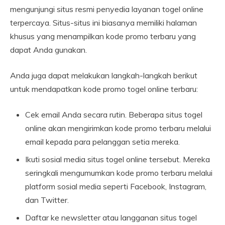
mengunjungi situs resmi penyedia layanan togel online
terpercaya. Situs-situs ini biasanya memiliki halaman
khusus yang menampilkan kode promo terbaru yang
dapat Anda gunakan.
Anda juga dapat melakukan langkah-langkah berikut
untuk mendapatkan kode promo togel online terbaru:
Cek email Anda secara rutin. Beberapa situs togel
online akan mengirimkan kode promo terbaru melalui
email kepada para pelanggan setia mereka.
Ikuti sosial media situs togel online tersebut. Mereka
seringkali mengumumkan kode promo terbaru melalui
platform sosial media seperti Facebook, Instagram,
dan Twitter.
Daftar ke newsletter atau langganan situs togel