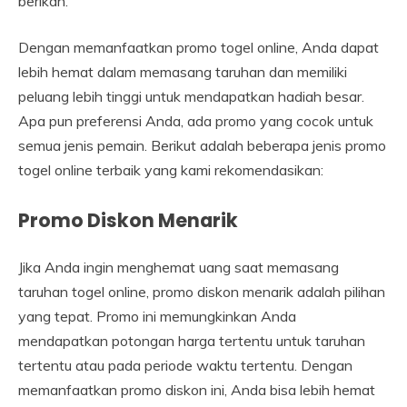
berikan.
Dengan memanfaatkan promo togel online, Anda dapat
lebih hemat dalam memasang taruhan dan memiliki
peluang lebih tinggi untuk mendapatkan hadiah besar.
Apa pun preferensi Anda, ada promo yang cocok untuk
semua jenis pemain. Berikut adalah beberapa jenis promo
togel online terbaik yang kami rekomendasikan:
Promo Diskon Menarik
Jika Anda ingin menghemat uang saat memasang
taruhan togel online, promo diskon menarik adalah pilihan
yang tepat. Promo ini memungkinkan Anda
mendapatkan potongan harga tertentu untuk taruhan
tertentu atau pada periode waktu tertentu. Dengan
memanfaatkan promo diskon ini, Anda bisa lebih hemat