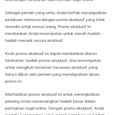
Sebagai pemain yang setia, Anda berhak mendapatkan
perlakuan istimewa dengan promo eksklusif yang tidak
tersedia untuk semua orang. Promo eksklusif ini
memberikan Anda kesempatan untuk meraih hadiah-
hadiah menarik secara eksklusif.
Kode promo eksklusif ini dapat memberikan diskon
tambahan, hadiah promo eksklusif, atau kesempatan
untuk mengikuti turnamen turnamen eksklusif yang
hanya diikuti oleh pemain yang mendapatkan akses
promo ini.
Manfaatkan promo eksklusif ini untuk meningkatkan
peluang Anda memenangkan hadiah besar dalam
permainan togel online. Dengan promo eksklusif, Anda