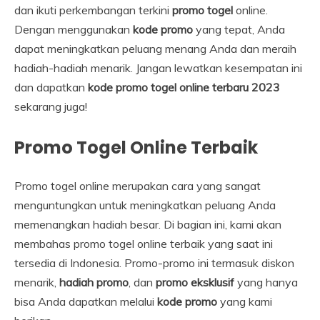
dan ikuti perkembangan terkini
promo togel
online.
Dengan menggunakan
kode promo
yang tepat, Anda
dapat meningkatkan peluang menang Anda dan meraih
hadiah-hadiah menarik. Jangan lewatkan kesempatan ini
dan dapatkan
kode promo togel online terbaru 2023
sekarang juga!
Promo Togel Online Terbaik
Promo togel online merupakan cara yang sangat
menguntungkan untuk meningkatkan peluang Anda
memenangkan hadiah besar. Di bagian ini, kami akan
membahas promo togel online terbaik yang saat ini
tersedia di Indonesia. Promo-promo ini termasuk diskon
menarik,
hadiah promo
, dan
promo eksklusif
yang hanya
bisa Anda dapatkan melalui
kode promo
yang kami