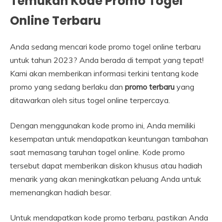
Temukan Kode Promo Togel
Online Terbaru
Anda sedang mencari kode promo togel online terbaru
untuk tahun 2023? Anda berada di tempat yang tepat!
Kami akan memberikan informasi terkini tentang kode
promo yang sedang berlaku dan
promo terbaru
yang
ditawarkan oleh situs togel online terpercaya.
Dengan menggunakan kode promo ini, Anda memiliki
kesempatan untuk mendapatkan keuntungan tambahan
saat memasang taruhan togel online. Kode promo
tersebut dapat memberikan diskon khusus atau hadiah
menarik yang akan meningkatkan peluang Anda untuk
memenangkan hadiah besar.
Untuk mendapatkan kode promo terbaru, pastikan Anda