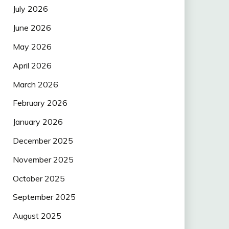
July 2026
June 2026
May 2026
April 2026
March 2026
February 2026
January 2026
December 2025
November 2025
October 2025
September 2025
August 2025