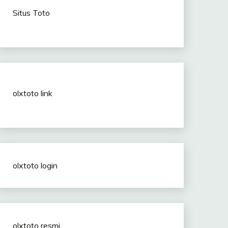
Situs Toto
olxtoto link
olxtoto login
olxtoto resmi