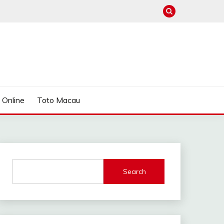
 Online
Toto Macau
Search