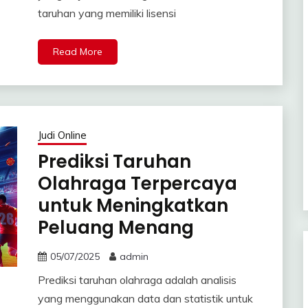
taruhan yang memiliki lisensi
Read More
Judi Online
Prediksi Taruhan
Olahraga Terpercaya
untuk Meningkatkan
Peluang Menang
05/07/2025
admin
Prediksi taruhan olahraga adalah analisis
yang menggunakan data dan statistik untuk