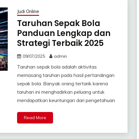
Judi Online
Taruhan Sepak Bola
Panduan Lengkap dan
Strategi Terbaik 2025
09/07/2025
admin
Taruhan sepak bola adalah aktivitas
memasang taruhan pada hasil pertandingan
sepak bola. Banyak orang tertarik karena
taruhan ini menghadirkan peluang untuk
mendapatkan keuntungan dari pengetahuan
Read More