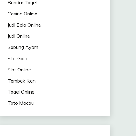
Bandar Togel
Casino Online
Judi Bola Online
Judi Online
Sabung Ayam
Slot Gacor
Slot Online
Tembak Ikan
Togel Online
Toto Macau