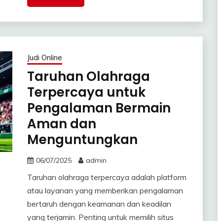
Judi Online
Taruhan Olahraga
Terpercaya untuk
Pengalaman Bermain
Aman dan
Menguntungkan
06/07/2025
admin
Taruhan olahraga terpercaya adalah platform
atau layanan yang memberikan pengalaman
bertaruh dengan keamanan dan keadilan
yang terjamin. Penting untuk memilih situs