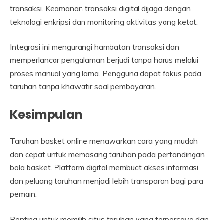
transaksi. Keamanan transaksi digital dijaga dengan
teknologi enkripsi dan monitoring aktivitas yang ketat.
Integrasi ini mengurangi hambatan transaksi dan
memperlancar pengalaman berjudi tanpa harus melalui
proses manual yang lama. Pengguna dapat fokus pada
taruhan tanpa khawatir soal pembayaran.
Kesimpulan
Taruhan basket online menawarkan cara yang mudah
dan cepat untuk memasang taruhan pada pertandingan
bola basket. Platform digital membuat akses informasi
dan peluang taruhan menjadi lebih transparan bagi para
pemain.
Penting untuk memilih situs taruhan yang terpercaya dan