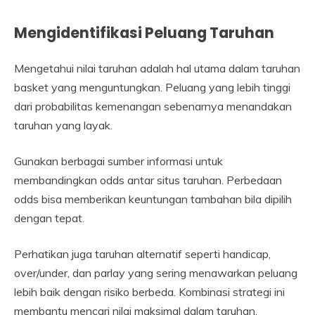
Mengidentifikasi Peluang Taruhan
Mengetahui nilai taruhan adalah hal utama dalam taruhan
basket yang menguntungkan. Peluang yang lebih tinggi
dari probabilitas kemenangan sebenarnya menandakan
taruhan yang layak.
Gunakan berbagai sumber informasi untuk
membandingkan odds antar situs taruhan. Perbedaan
odds bisa memberikan keuntungan tambahan bila dipilih
dengan tepat.
Perhatikan juga taruhan alternatif seperti handicap,
over/under, dan parlay yang sering menawarkan peluang
lebih baik dengan risiko berbeda. Kombinasi strategi ini
membantu mencari nilai maksimal dalam taruhan.