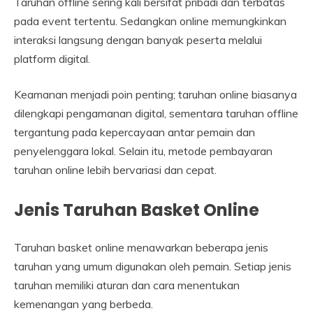
Taruhan offline sering kali bersifat pribadi dan terbatas
pada event tertentu. Sedangkan online memungkinkan
interaksi langsung dengan banyak peserta melalui
platform digital.
Keamanan menjadi poin penting; taruhan online biasanya
dilengkapi pengamanan digital, sementara taruhan offline
tergantung pada kepercayaan antar pemain dan
penyelenggara lokal. Selain itu, metode pembayaran
taruhan online lebih bervariasi dan cepat.
Jenis Taruhan Basket Online
Taruhan basket online menawarkan beberapa jenis
taruhan yang umum digunakan oleh pemain. Setiap jenis
taruhan memiliki aturan dan cara menentukan
kemenangan yang berbeda.