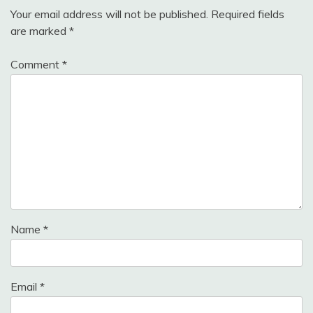
Your email address will not be published.
Required fields
are marked
*
Comment
*
Name
*
Email
*