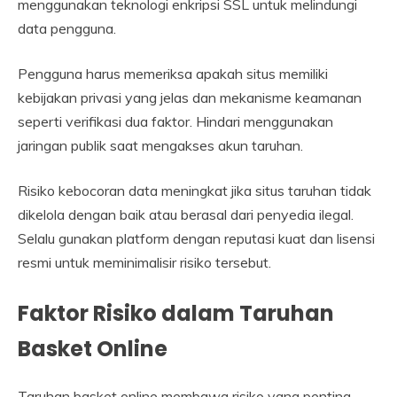
menggunakan teknologi enkripsi SSL untuk melindungi
data pengguna.
Pengguna harus memeriksa apakah situs memiliki
kebijakan privasi yang jelas dan mekanisme keamanan
seperti verifikasi dua faktor. Hindari menggunakan
jaringan publik saat mengakses akun taruhan.
Risiko kebocoran data meningkat jika situs taruhan tidak
dikelola dengan baik atau berasal dari penyedia ilegal.
Selalu gunakan platform dengan reputasi kuat dan lisensi
resmi untuk meminimalisir risiko tersebut.
Faktor Risiko dalam Taruhan
Basket Online
Taruhan basket online membawa risiko yang penting