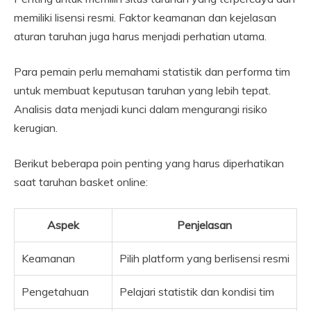
memiliki lisensi resmi. Faktor keamanan dan kejelasan
aturan taruhan juga harus menjadi perhatian utama.
Para pemain perlu memahami statistik dan performa tim
untuk membuat keputusan taruhan yang lebih tepat.
Analisis data menjadi kunci dalam mengurangi risiko
kerugian.
Berikut beberapa poin penting yang harus diperhatikan
saat taruhan basket online:
Aspek
Penjelasan
Keamanan
Pilih platform yang berlisensi resmi
Pengetahuan
Pelajari statistik dan kondisi tim