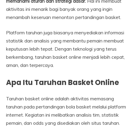
memahami aturan dan strategi dasar.
Hal ini membuat
aktivitas ini menarik bagi banyak orang yang ingin
menambah keseruan menonton pertandingan basket.
Platform taruhan juga biasanya menyediakan informasi
statistik dan analisis yang membantu pemain membuat
keputusan lebih tepat. Dengan teknologi yang terus
berkembang, taruhan basket online menjadi lebih cepat,
aman, dan terpercaya.
Apa Itu Taruhan Basket Online
Taruhan basket online adalah aktivitas memasang
taruhan pada pertandingan bola basket melalui platform
internet. Kegiatan ini melibatkan analisis tim, statistik
pemain, dan odds yang disediakan oleh situs taruhan.