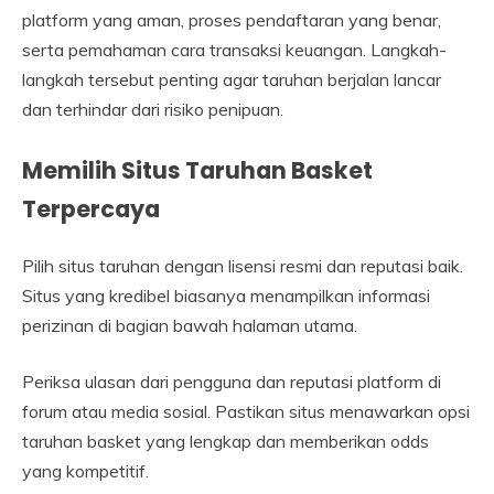
platform yang aman, proses pendaftaran yang benar,
serta pemahaman cara transaksi keuangan. Langkah-
langkah tersebut penting agar taruhan berjalan lancar
dan terhindar dari risiko penipuan.
Memilih Situs Taruhan Basket
Terpercaya
Pilih situs taruhan dengan lisensi resmi dan reputasi baik.
Situs yang kredibel biasanya menampilkan informasi
perizinan di bagian bawah halaman utama.
Periksa ulasan dari pengguna dan reputasi platform di
forum atau media sosial. Pastikan situs menawarkan opsi
taruhan basket yang lengkap dan memberikan odds
yang kompetitif.