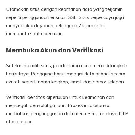
Utamakan situs dengan keamanan data yang terjamin,
seperti penggunaan enkripsi SSL. Situs terpercaya juga
menyediakan layanan pelanggan 24 jam untuk
membantu saat diperlukan.
Membuka Akun dan Verifikasi
Setelah memilih situs, pendaftaran akun menjadi langkah
berikutnya. Pengguna harus mengisi data pribadi secara
akurat, seperti nama lengkap, email, dan nomor telepon.
Verifikasi identitas diperlukan untuk keamanan dan
mencegah penyalahgunaan. Proses ini biasanya
melibatkan pengunggahan dokumen resmi, misalnya KTP
atau paspor.