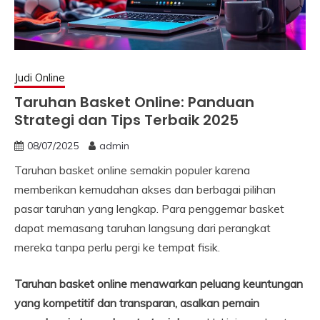
Judi Online
Taruhan Basket Online: Panduan
Strategi dan Tips Terbaik 2025
08/07/2025
admin
Taruhan basket online semakin populer karena
memberikan kemudahan akses dan berbagai pilihan
pasar taruhan yang lengkap. Para penggemar basket
dapat memasang taruhan langsung dari perangkat
mereka tanpa perlu pergi ke tempat fisik.
Taruhan basket online menawarkan peluang keuntungan
yang kompetitif dan transparan, asalkan pemain