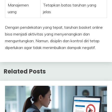
Manajemen
Tetapkan batas taruhan yang
uang
jelas
Dengan pendekatan yang tepat, taruhan basket online
bisa menjadi aktivitas yang menyenangkan dan
menguntungkan. Namun, disiplin dan kontrol diri tetap
diperlukan agar tidak menimbulkan dampak negatif.
Related Posts