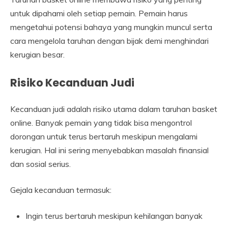
untuk dipahami oleh setiap pemain. Pemain harus
mengetahui potensi bahaya yang mungkin muncul serta
cara mengelola taruhan dengan bijak demi menghindari
kerugian besar.
Risiko Kecanduan Judi
Kecanduan judi adalah risiko utama dalam taruhan basket
online. Banyak pemain yang tidak bisa mengontrol
dorongan untuk terus bertaruh meskipun mengalami
kerugian. Hal ini sering menyebabkan masalah finansial
dan sosial serius.
Gejala kecanduan termasuk:
Ingin terus bertaruh meskipun kehilangan banyak