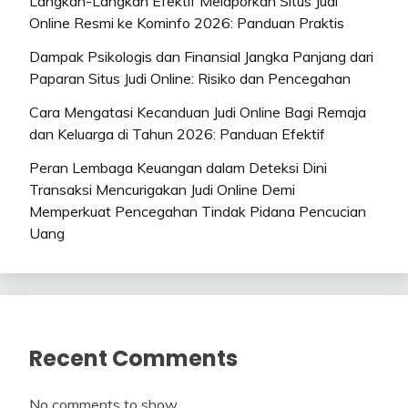
Langkah-Langkah Efektif Melaporkan Situs Judi
Online Resmi ke Kominfo 2026: Panduan Praktis
Dampak Psikologis dan Finansial Jangka Panjang dari
Paparan Situs Judi Online: Risiko dan Pencegahan
Cara Mengatasi Kecanduan Judi Online Bagi Remaja
dan Keluarga di Tahun 2026: Panduan Efektif
Peran Lembaga Keuangan dalam Deteksi Dini
Transaksi Mencurigakan Judi Online Demi
Memperkuat Pencegahan Tindak Pidana Pencucian
Uang
Recent Comments
No comments to show.