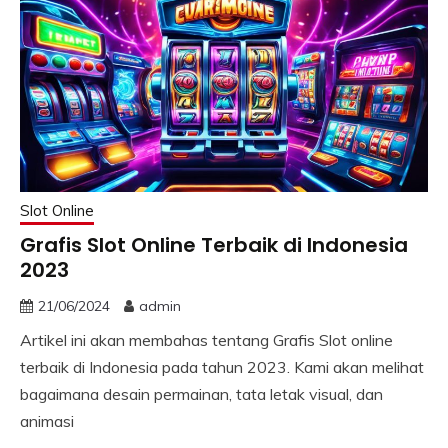
Slot Online
Grafis Slot Online Terbaik di Indonesia
2023
21/06/2024
admin
Artikel ini akan membahas tentang Grafis Slot online
terbaik di Indonesia pada tahun 2023. Kami akan melihat
bagaimana desain permainan, tata letak visual, dan
animasi