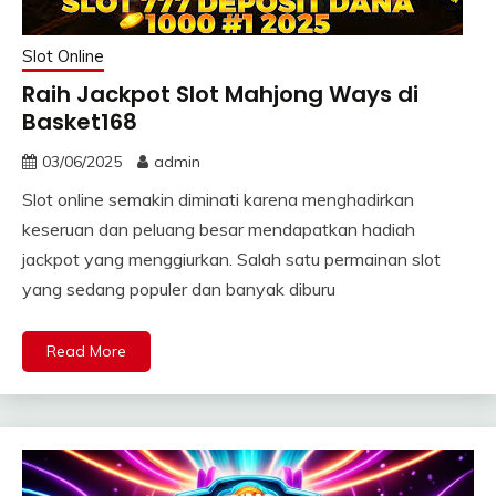
Slot Online
Raih Jackpot Slot Mahjong Ways di
Basket168
03/06/2025
admin
Slot online semakin diminati karena menghadirkan
keseruan dan peluang besar mendapatkan hadiah
jackpot yang menggiurkan. Salah satu permainan slot
yang sedang populer dan banyak diburu
Read More