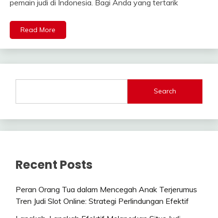
pemain judi di Indonesia. Bagi Anda yang tertarik
Read More
Search
Recent Posts
Peran Orang Tua dalam Mencegah Anak Terjerumus
Tren Judi Slot Online: Strategi Perlindungan Efektif