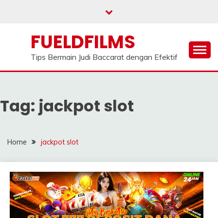
Skip
to
content
FUELDFILMS
Tips Bermain Judi Baccarat dengan Efektif
Tag:
jackpot slot
Home
jackpot slot