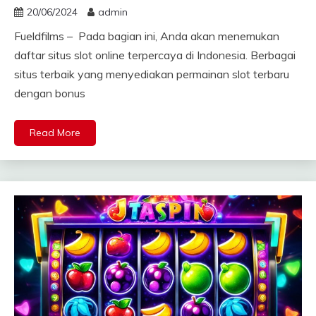
20/06/2024
admin
Fueldfilms – Pada bagian ini, Anda akan menemukan
daftar situs slot online terpercaya di Indonesia. Berbagai
situs terbaik yang menyediakan permainan slot terbaru
dengan bonus
Read More