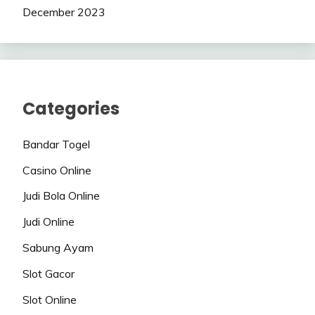
December 2023
Categories
Bandar Togel
Casino Online
Judi Bola Online
Judi Online
Sabung Ayam
Slot Gacor
Slot Online