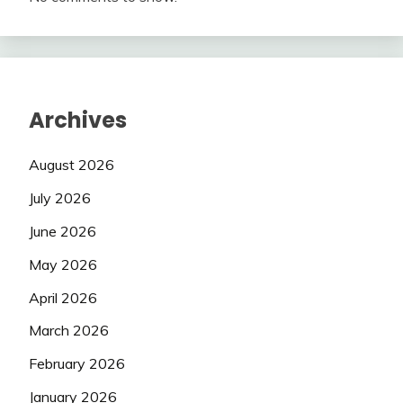
Archives
August 2026
July 2026
June 2026
May 2026
April 2026
March 2026
February 2026
January 2026