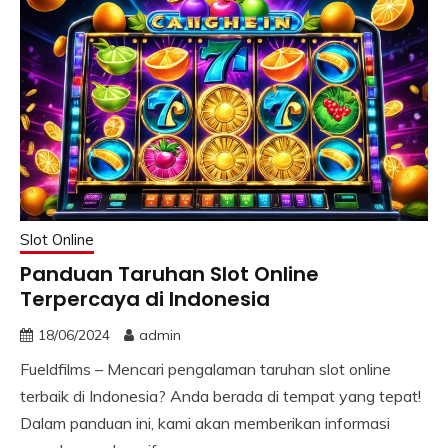
Slot Online
Panduan Taruhan Slot Online
Terpercaya di Indonesia
18/06/2024
admin
Fueldfilms – Mencari pengalaman taruhan slot online
terbaik di Indonesia? Anda berada di tempat yang tepat!
Dalam panduan ini, kami akan memberikan informasi