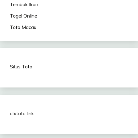
Tembak Ikan
Togel Online
Toto Macau
Situs Toto
olxtoto link