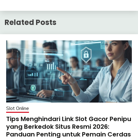
Related Posts
Slot Online
Tips Menghindari Link Slot Gacor Penipu
yang Berkedok Situs Resmi 2026:
Panduan Penting untuk Pemain Cerdas