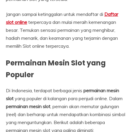
Jangan sampai ketinggalan untuk mendaftar di
Daftar
slot online
terpercaya dan mulai meraih kemenangan
besar. Temukan sensasi permainan yang menghibur,
hadiah menarik, dan keamanan yang terjamin dengan
memilih Slot online terpercaya.
Permainan Mesin Slot yang
Populer
Di Indonesia, terdapat berbagai jenis
permainan mesin
slot
yang populer di kalangan para penjudi online. Dalam
permainan mesin slot
, pemain akan memutar gulungan
(reel) dan berharap untuk mendapatkan kombinasi simbol
yang menguntungkan. Berikut adalah beberapa
permainan mesin slot yang paling diminati: