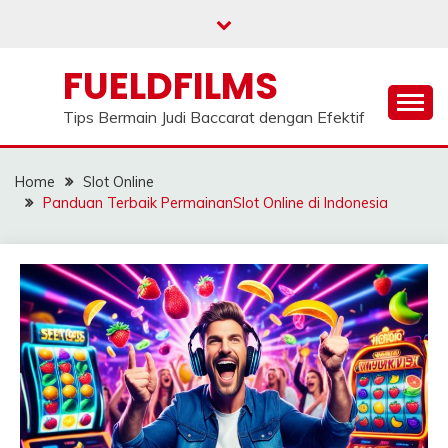
Skip
to
content
FUELDFILMS
Tips Bermain Judi Baccarat dengan Efektif
Home
Slot Online
Panduan Terbaik PermainanSlot Online di Indonesia