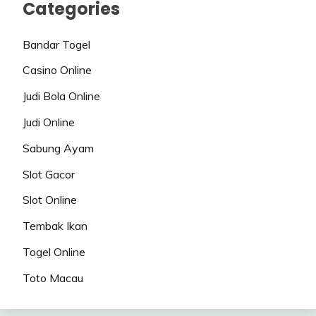
Categories
Bandar Togel
Casino Online
Judi Bola Online
Judi Online
Sabung Ayam
Slot Gacor
Slot Online
Tembak Ikan
Togel Online
Toto Macau