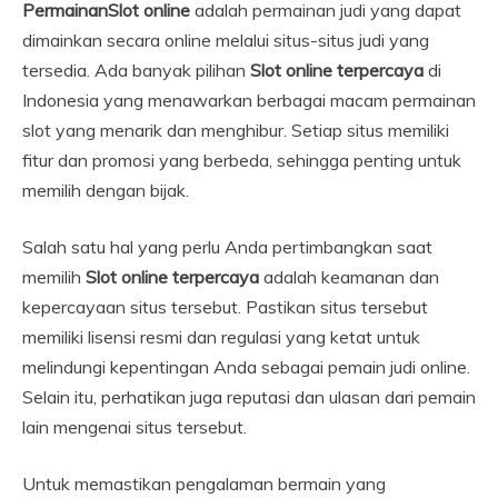
PermainanSlot online
adalah permainan judi yang dapat
dimainkan secara online melalui situs-situs judi yang
tersedia. Ada banyak pilihan
Slot online terpercaya
di
Indonesia yang menawarkan berbagai macam permainan
slot yang menarik dan menghibur. Setiap situs memiliki
fitur dan promosi yang berbeda, sehingga penting untuk
memilih dengan bijak.
Salah satu hal yang perlu Anda pertimbangkan saat
memilih
Slot online terpercaya
adalah keamanan dan
kepercayaan situs tersebut. Pastikan situs tersebut
memiliki lisensi resmi dan regulasi yang ketat untuk
melindungi kepentingan Anda sebagai pemain judi online.
Selain itu, perhatikan juga reputasi dan ulasan dari pemain
lain mengenai situs tersebut.
Untuk memastikan pengalaman bermain yang