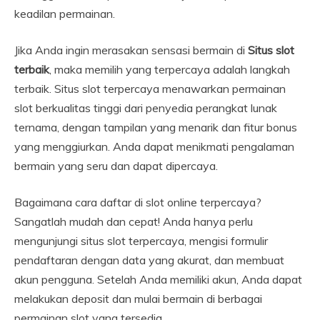
keadilan permainan.
Jika Anda ingin merasakan sensasi bermain di
Situs slot
terbaik
, maka memilih yang terpercaya adalah langkah
terbaik. Situs slot terpercaya menawarkan permainan
slot berkualitas tinggi dari penyedia perangkat lunak
ternama, dengan tampilan yang menarik dan fitur bonus
yang menggiurkan. Anda dapat menikmati pengalaman
bermain yang seru dan dapat dipercaya.
Bagaimana cara daftar di slot online terpercaya?
Sangatlah mudah dan cepat! Anda hanya perlu
mengunjungi situs slot terpercaya, mengisi formulir
pendaftaran dengan data yang akurat, dan membuat
akun pengguna. Setelah Anda memiliki akun, Anda dapat
melakukan deposit dan mulai bermain di berbagai
permainan slot yang tersedia.