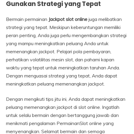
Gunakan Strategi yang Tepat
Bermain permainan
Jackpot slot online
juga melibatkan
strategi yang tepat. Meskipun keberuntungan memiliki
peran penting, Anda juga perlu mengembangkan strategi
yang mampu meningkatkan peluang Anda untuk
memenangkan jackpot. Pelajari pola pembayaran,
perhatikan volatilitas mesin slot, dan pahami kapan
waktu yang tepat untuk meningkatkan taruhan Anda.
Dengan menguasai strategi yang tepat, Anda dapat
meningkatkan peluang memenangkan jackpot.
Dengan mengikuti tips jitu ini, Anda dapat meningkatkan
peluang memenangkan jackpot di slot online. Ingatlah
untuk selalu bermain dengan bertanggung jawab dan
menikmati pengalaman PermainanSlot online yang
menyenangkan. Selamat bermain dan semoga