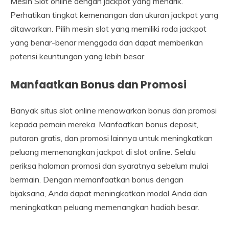
Mesin Slot online dengan jackpot yang menarik.
Perhatikan tingkat kemenangan dan ukuran jackpot yang
ditawarkan. Pilih mesin slot yang memiliki roda jackpot
yang benar-benar menggoda dan dapat memberikan
potensi keuntungan yang lebih besar.
Manfaatkan Bonus dan Promosi
Banyak situs slot online menawarkan bonus dan promosi
kepada pemain mereka. Manfaatkan bonus deposit,
putaran gratis, dan promosi lainnya untuk meningkatkan
peluang memenangkan jackpot di slot online. Selalu
periksa halaman promosi dan syaratnya sebelum mulai
bermain. Dengan memanfaatkan bonus dengan
bijaksana, Anda dapat meningkatkan modal Anda dan
meningkatkan peluang memenangkan hadiah besar.