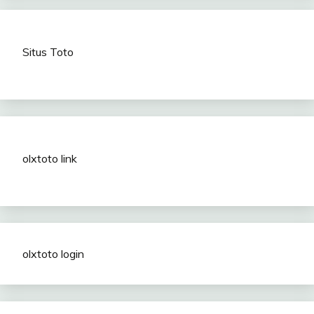
Situs Toto
olxtoto link
olxtoto login