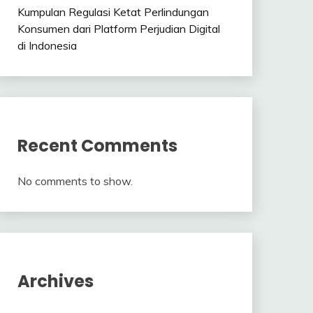
Kumpulan Regulasi Ketat Perlindungan
Konsumen dari Platform Perjudian Digital
di Indonesia
Recent Comments
No comments to show.
Archives