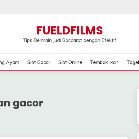
FUELDFILMS
Tips Bermain Judi Baccarat dengan Efektif
ng Ayam
Slot Gacor
Slot Online
Tembak Ikan
Togel
an gacor