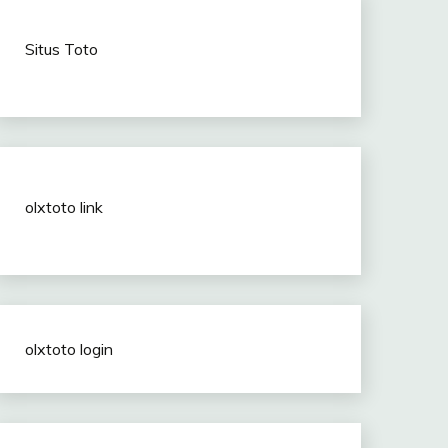
Situs Toto
olxtoto link
olxtoto login