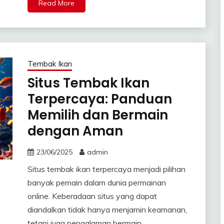
Read More
Tembak Ikan
Situs Tembak Ikan
Terpercaya: Panduan
Memilih dan Bermain
dengan Aman
23/06/2025
admin
Situs tembak ikan terpercaya menjadi pilihan
banyak pemain dalam dunia permainan
online. Keberadaan situs yang dapat
diandalkan tidak hanya menjamin keamanan,
tetapi juga pengalaman bermain