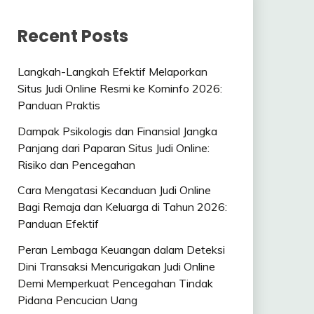
Recent Posts
Langkah-Langkah Efektif Melaporkan
Situs Judi Online Resmi ke Kominfo 2026:
Panduan Praktis
Dampak Psikologis dan Finansial Jangka
Panjang dari Paparan Situs Judi Online:
Risiko dan Pencegahan
Cara Mengatasi Kecanduan Judi Online
Bagi Remaja dan Keluarga di Tahun 2026:
Panduan Efektif
Peran Lembaga Keuangan dalam Deteksi
Dini Transaksi Mencurigakan Judi Online
Demi Memperkuat Pencegahan Tindak
Pidana Pencucian Uang