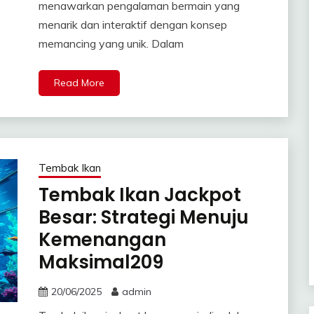
menawarkan pengalaman bermain yang
menarik dan interaktif dengan konsep
memancing yang unik. Dalam
Read More
Tembak Ikan
Tembak Ikan Jackpot
Besar: Strategi Menuju
Kemenangan
Maksimal209
20/06/2025
admin