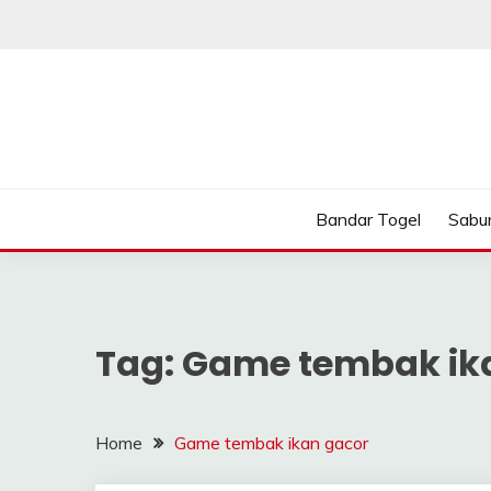
Skip
to
content
Bandar Togel
Sabu
Tag:
Game tembak ik
Home
Game tembak ikan gacor