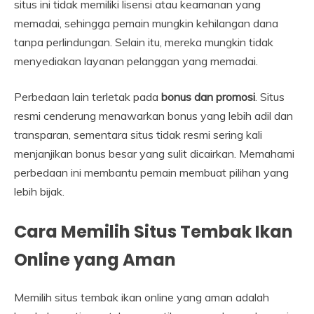
situs ini tidak memiliki lisensi atau keamanan yang
memadai, sehingga pemain mungkin kehilangan dana
tanpa perlindungan. Selain itu, mereka mungkin tidak
menyediakan layanan pelanggan yang memadai.
Perbedaan lain terletak pada
bonus dan promosi
. Situs
resmi cenderung menawarkan bonus yang lebih adil dan
transparan, sementara situs tidak resmi sering kali
menjanjikan bonus besar yang sulit dicairkan. Memahami
perbedaan ini membantu pemain membuat pilihan yang
lebih bijak.
Cara Memilih Situs Tembak Ikan
Online yang Aman
Memilih situs tembak ikan online yang aman adalah