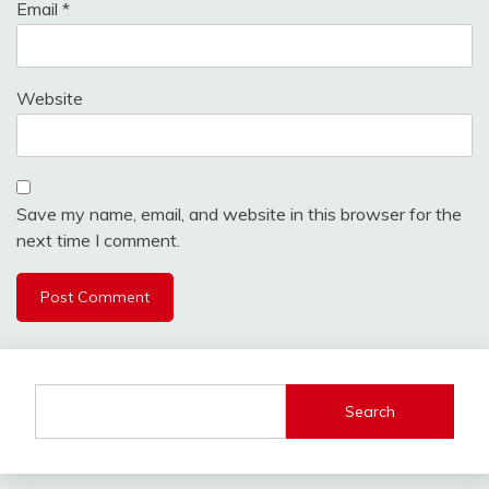
Email
*
Website
Save my name, email, and website in this browser for the
next time I comment.
Search