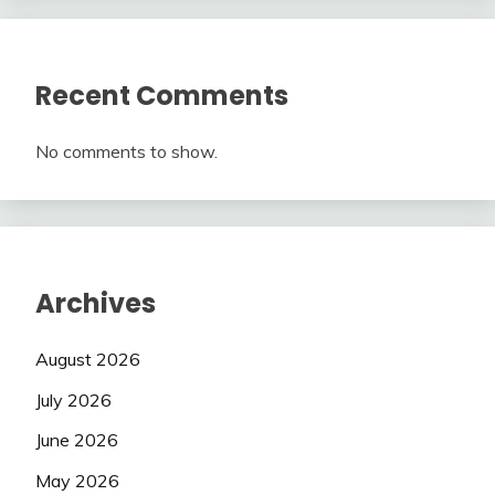
Recent Comments
No comments to show.
Archives
August 2026
July 2026
June 2026
May 2026