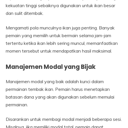
kekuatan tinggi sebaiknya digunakan untuk ikan besar
dan sulit ditembak.
Mengamati pola munculnya ikan juga penting. Banyak
pemain yang memilih untuk bermain selama jam-jam
tertentu ketika ikan lebih sering muncul, memanfaatkan
momen tersebut untuk mendapatkan hasil maksimal.
Manajemen Modal yang Bijak
Manajemen modal yang baik adalah kunci dalam
permainan tembak ikan. Pemain harus menetapkan
batasan dana yang akan digunakan sebelum memulai
permainan.
Disarankan untuk membagi modal menjadi beberapa sesi.
Misalnya, jika memiliki modal total, pemain dapat