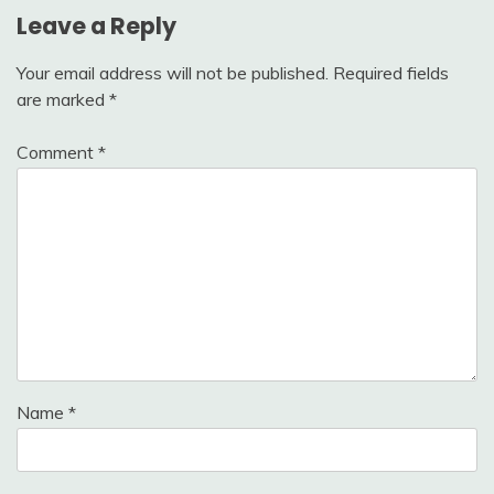
Leave a Reply
Your email address will not be published.
Required fields
are marked
*
Comment
*
Name
*