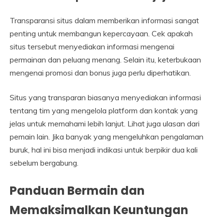
Transparansi situs dalam memberikan informasi sangat
penting untuk membangun kepercayaan. Cek apakah
situs tersebut menyediakan informasi mengenai
permainan dan peluang menang. Selain itu, keterbukaan
mengenai promosi dan bonus juga perlu diperhatikan.
Situs yang transparan biasanya menyediakan informasi
tentang tim yang mengelola platform dan kontak yang
jelas untuk memahami lebih lanjut. Lihat juga ulasan dari
pemain lain. Jika banyak yang mengeluhkan pengalaman
buruk, hal ini bisa menjadi indikasi untuk berpikir dua kali
sebelum bergabung.
Panduan Bermain dan
Memaksimalkan Keuntungan