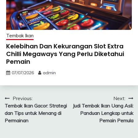
Tembak Ikan
Kelebihan Dan Kekurangan Slot Extra
Chilli Megaways Yang Perlu Diketahui
Pemain
07/07/2026
admin
Post
Previous:
Next:
Tembak Ikan Gacor: Strategi
Judi Tembak Ikan Uang Asli:
navigation
dan Tips untuk Menang di
Panduan Lengkap untuk
Permainan
Pemain Pemula