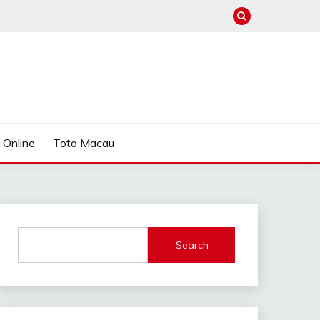
 Online
Toto Macau
Search