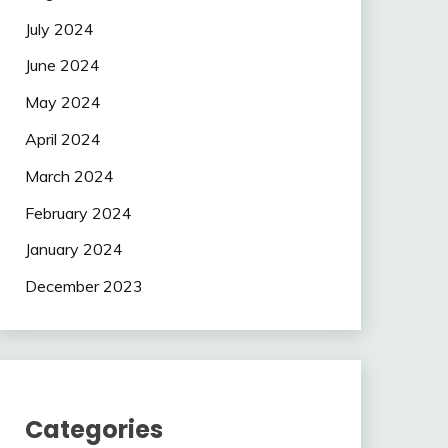
July 2024
June 2024
May 2024
April 2024
March 2024
February 2024
January 2024
December 2023
Categories