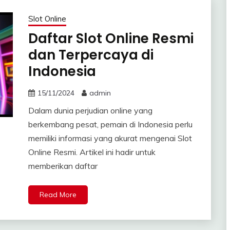
Slot Online
Daftar Slot Online Resmi
dan Terpercaya di
Indonesia
15/11/2024
admin
Dalam dunia perjudian online yang
berkembang pesat, pemain di Indonesia perlu
memiliki informasi yang akurat mengenai Slot
Online Resmi. Artikel ini hadir untuk
memberikan daftar
Read More