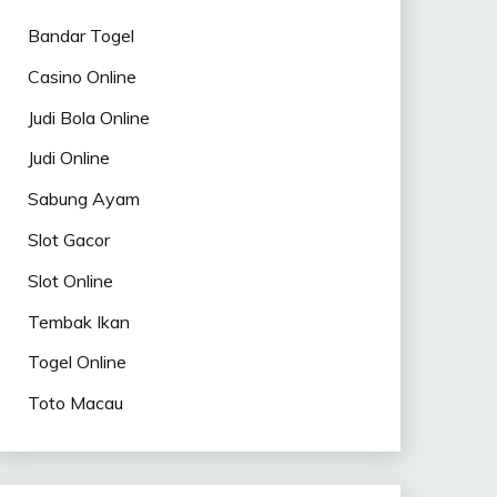
Bandar Togel
Casino Online
Judi Bola Online
Judi Online
Sabung Ayam
Slot Gacor
Slot Online
Tembak Ikan
Togel Online
Toto Macau