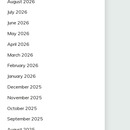
August 2026
July 2026
June 2026
May 2026
April 2026
March 2026
February 2026
January 2026
December 2025
November 2025
October 2025
September 2025
August 2025