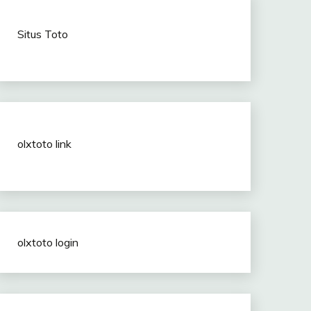
Situs Toto
olxtoto link
olxtoto login