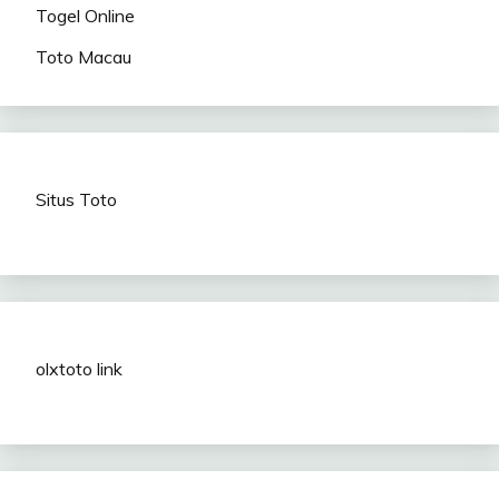
Togel Online
Toto Macau
Situs Toto
olxtoto link