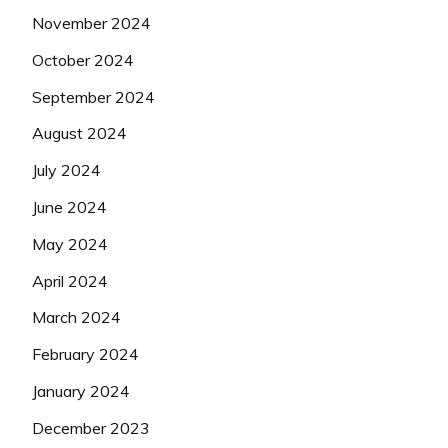
November 2024
October 2024
September 2024
August 2024
July 2024
June 2024
May 2024
April 2024
March 2024
February 2024
January 2024
December 2023