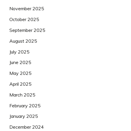
November 2025
October 2025
September 2025
August 2025
July 2025
June 2025
May 2025
April 2025
March 2025
February 2025
January 2025
December 2024