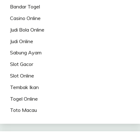
Bandar Togel
Casino Online
Judi Bola Online
Judi Online
Sabung Ayam
Slot Gacor
Slot Online
Tembak Ikan
Togel Online
Toto Macau