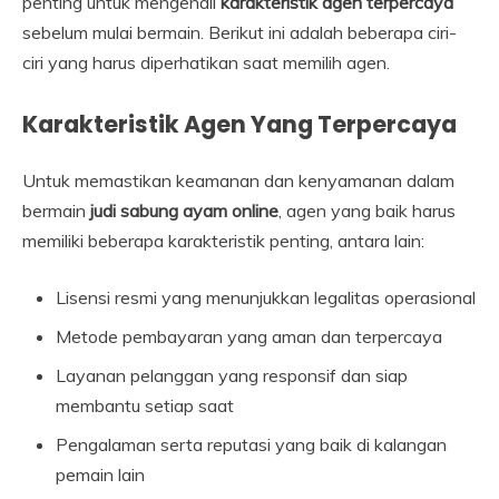
penting untuk mengenali
karakteristik agen terpercaya
sebelum mulai bermain. Berikut ini adalah beberapa ciri-
ciri yang harus diperhatikan saat memilih agen.
Karakteristik Agen Yang Terpercaya
Untuk memastikan keamanan dan kenyamanan dalam
bermain
judi sabung ayam online
, agen yang baik harus
memiliki beberapa karakteristik penting, antara lain:
Lisensi resmi yang menunjukkan legalitas operasional
Metode pembayaran yang aman dan terpercaya
Layanan pelanggan yang responsif dan siap
membantu setiap saat
Pengalaman serta reputasi yang baik di kalangan
pemain lain