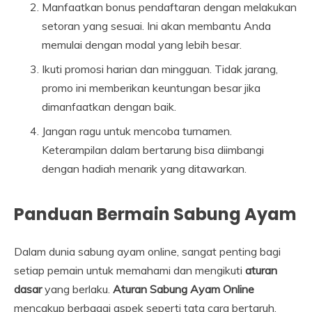
Manfaatkan bonus pendaftaran dengan melakukan
setoran yang sesuai. Ini akan membantu Anda
memulai dengan modal yang lebih besar.
Ikuti promosi harian dan mingguan. Tidak jarang,
promo ini memberikan keuntungan besar jika
dimanfaatkan dengan baik.
Jangan ragu untuk mencoba turnamen.
Keterampilan dalam bertarung bisa diimbangi
dengan hadiah menarik yang ditawarkan.
Panduan Bermain Sabung Ayam
Dalam dunia sabung ayam online, sangat penting bagi
setiap pemain untuk memahami dan mengikuti
aturan
dasar
yang berlaku.
Aturan Sabung Ayam Online
mencakup berbagai aspek seperti tata cara bertaruh,