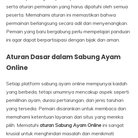
serta aturan permainan yang harus dipatuhi oleh semua
peserta. Memahami aturan ini memastikan bahwa
permainan berlangsung secara adil dan menyenangkan.
Pemain yang baru bergabung perlu mempelajari panduan
ini agar dapat berpartisipasi dengan bijak dan aman.
Aturan Dasar dalam Sabung Ayam
Online
Setiap platform sabung ayam online mempunyai kaidah
yang berbeda, tetapi umumnya mencakup aspek seperti
pemilihan ayam, durasi pertarungan, dan jenis taruhan
yang tersedia. Pemain disarankan untuk membaca dan
memahami ketentuan layanan dari situs yang mereka
pilih. Mematuhi
aturan Sabung Ayam Online
ini sangat
krusial untuk menghindari masalah dan menikmati