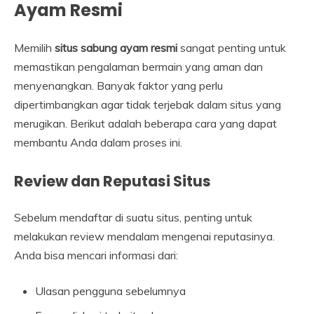
Ayam Resmi
Memilih
situs sabung ayam resmi
sangat penting untuk
memastikan pengalaman bermain yang aman dan
menyenangkan. Banyak faktor yang perlu
dipertimbangkan agar tidak terjebak dalam situs yang
merugikan. Berikut adalah beberapa cara yang dapat
membantu Anda dalam proses ini.
Review dan Reputasi Situs
Sebelum mendaftar di suatu situs, penting untuk
melakukan review mendalam mengenai reputasinya.
Anda bisa mencari informasi dari:
Ulasan pengguna sebelumnya