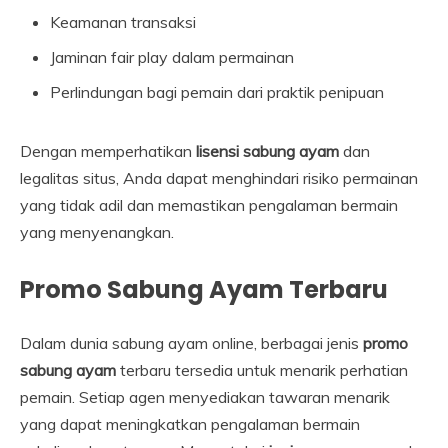
Keamanan transaksi
Jaminan fair play dalam permainan
Perlindungan bagi pemain dari praktik penipuan
Dengan memperhatikan
lisensi sabung ayam
dan
legalitas situs, Anda dapat menghindari risiko permainan
yang tidak adil dan memastikan pengalaman bermain
yang menyenangkan.
Promo Sabung Ayam Terbaru
Dalam dunia sabung ayam online, berbagai jenis
promo
sabung ayam
terbaru tersedia untuk menarik perhatian
pemain. Setiap agen menyediakan tawaran menarik
yang dapat meningkatkan pengalaman bermain