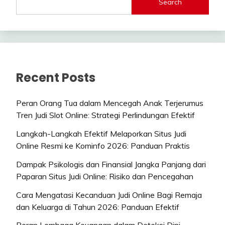
Search
Recent Posts
Peran Orang Tua dalam Mencegah Anak Terjerumus
Tren Judi Slot Online: Strategi Perlindungan Efektif
Langkah-Langkah Efektif Melaporkan Situs Judi
Online Resmi ke Kominfo 2026: Panduan Praktis
Dampak Psikologis dan Finansial Jangka Panjang dari
Paparan Situs Judi Online: Risiko dan Pencegahan
Cara Mengatasi Kecanduan Judi Online Bagi Remaja
dan Keluarga di Tahun 2026: Panduan Efektif