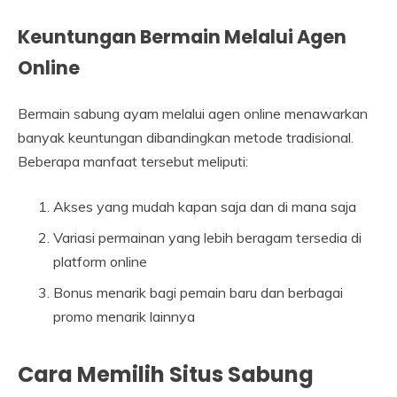
Keuntungan Bermain Melalui Agen
Online
Bermain sabung ayam melalui agen online menawarkan
banyak keuntungan dibandingkan metode tradisional.
Beberapa manfaat tersebut meliputi:
Akses yang mudah kapan saja dan di mana saja
Variasi permainan yang lebih beragam tersedia di
platform online
Bonus menarik bagi pemain baru dan berbagai
promo menarik lainnya
Cara Memilih Situs Sabung