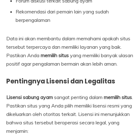
Forum diskusi terkait sabung ayam
Rekomendasi dari pemain lain yang sudah
berpengalaman
Data ini akan membantu dalam memahami apakah situs
tersebut terpercaya dan memiliki layanan yang baik.
Pastikan Anda
memilih situs
yang memiliki banyak ulasan
positif agar pengalaman bermain akan lebih aman.
Pentingnya Lisensi dan Legalitas
Lisensi sabung ayam
sangat penting dalam
memilih situs
.
Pastikan situs yang Anda pilih memiliki lisensi resmi yang
dikeluarkan oleh otoritas terkait. Lisensi ini menunjukkan
bahwa situs tersebut beroperasi secara legal, yang
menjamin: