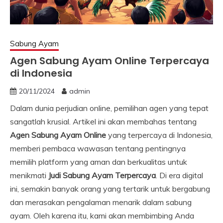
Sabung Ayam
Agen Sabung Ayam Online Terpercaya
di Indonesia
20/11/2024
admin
Dalam dunia perjudian online, pemilihan agen yang tepat
sangatlah krusial. Artikel ini akan membahas tentang
Agen Sabung Ayam Online
yang terpercaya di Indonesia,
memberi pembaca wawasan tentang pentingnya
memilih platform yang aman dan berkualitas untuk
menikmati
Judi Sabung Ayam Terpercaya
. Di era digital
ini, semakin banyak orang yang tertarik untuk bergabung
dan merasakan pengalaman menarik dalam sabung
ayam. Oleh karena itu, kami akan membimbing Anda