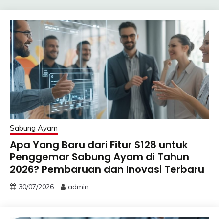
Sabung Ayam
Apa Yang Baru dari Fitur S128 untuk
Penggemar Sabung Ayam di Tahun
2026? Pembaruan dan Inovasi Terbaru
30/07/2026
admin