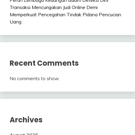
Peran Lembaga Keuangan dalam Deteksi Dini
Transaksi Mencurigakan Judi Online Demi
Memperkuat Pencegahan Tindak Pidana Pencucian
Uang
Recent Comments
No comments to show.
Archives
August 2026