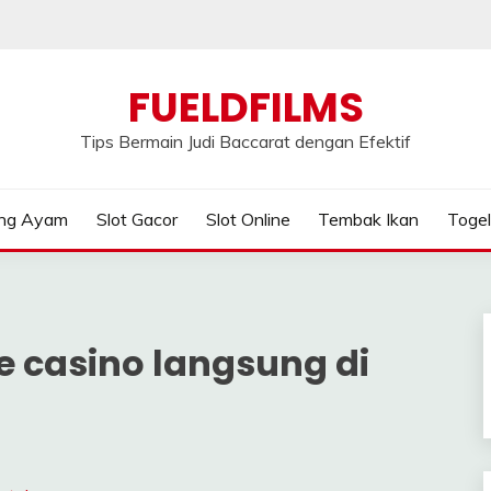
FUELDFILMS
Tips Bermain Judi Baccarat dengan Efektif
ng Ayam
Slot Gacor
Slot Online
Tembak Ikan
Togel
e casino langsung di