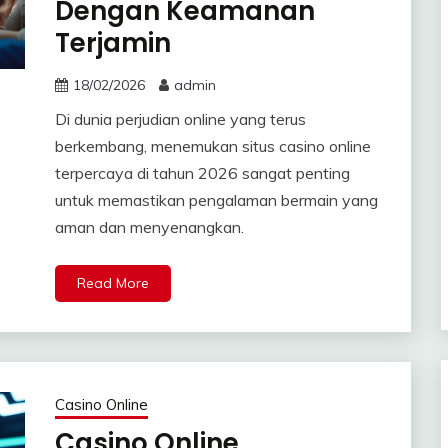
Dengan Keamanan
Terjamin
18/02/2026
admin
Di dunia perjudian online yang terus
berkembang, menemukan situs casino online
terpercaya di tahun 2026 sangat penting
untuk memastikan pengalaman bermain yang
aman dan menyenangkan.
Read More
Casino Online
Casino Online