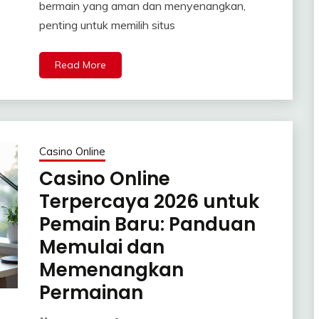
bermain yang aman dan menyenangkan,
penting untuk memilih situs
Read More
Casino Online
Casino Online
Terpercaya 2026 untuk
Pemain Baru: Panduan
Memulai dan
Memenangkan
Permainan