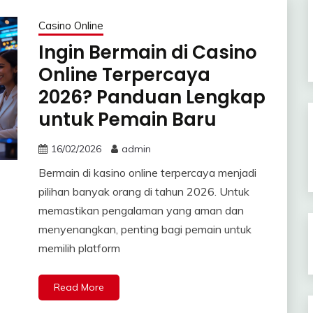
Casino Online
Ingin Bermain di Casino
Online Terpercaya
2026? Panduan Lengkap
untuk Pemain Baru
16/02/2026
admin
Bermain di kasino online terpercaya menjadi
pilihan banyak orang di tahun 2026. Untuk
memastikan pengalaman yang aman dan
menyenangkan, penting bagi pemain untuk
memilih platform
Read More