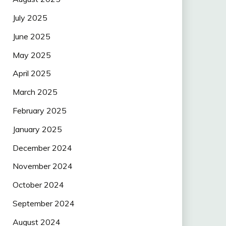
July 2025
June 2025
May 2025
April 2025
March 2025
February 2025
January 2025
December 2024
November 2024
October 2024
September 2024
August 2024