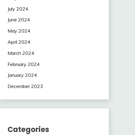
July 2024
June 2024
May 2024
April 2024
March 2024
February 2024
January 2024
December 2023
Categories