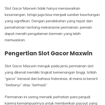
Slot Gacor Maxwin tidak hanya menawarkan
kesenangan, tetapi juga bisa menjadi sumber keuntungan
yang signifikan. Dengan pendekatan yang tepat dan
pemahaman tentang mekanisme permainan, pemain
dapat meraih pengalaman bermain yang lebih
memuaskan.
Pengertian Slot Gacor Maxwin
Slot Gacor Maxwin merujuk pada jenis permainan slot
yang dikenal memiliki tingkat kemenangan tinggi. Istilah
“gacor” berasal dari bahasa Indonesia, di mana ia berarti
“berbunyi” atau “berhasil.”
Permainan ini sering menarik perhatian para penjudi
karena kemampuannya untuk memberikan payout yang