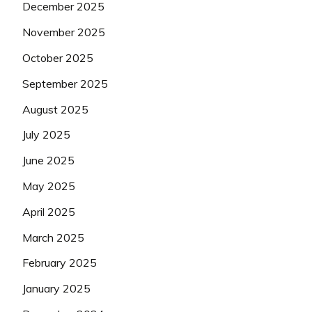
December 2025
November 2025
October 2025
September 2025
August 2025
July 2025
June 2025
May 2025
April 2025
March 2025
February 2025
January 2025