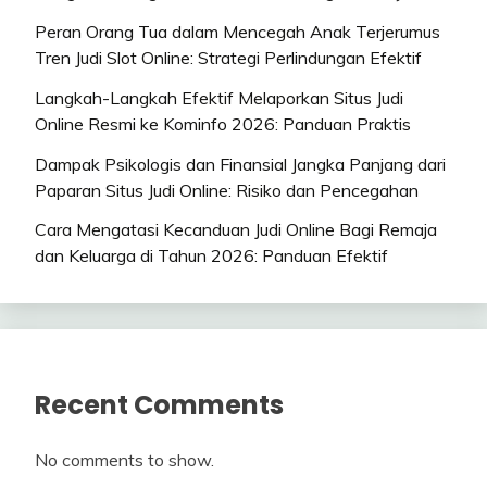
Peran Orang Tua dalam Mencegah Anak Terjerumus
Tren Judi Slot Online: Strategi Perlindungan Efektif
Langkah-Langkah Efektif Melaporkan Situs Judi
Online Resmi ke Kominfo 2026: Panduan Praktis
Dampak Psikologis dan Finansial Jangka Panjang dari
Paparan Situs Judi Online: Risiko dan Pencegahan
Cara Mengatasi Kecanduan Judi Online Bagi Remaja
dan Keluarga di Tahun 2026: Panduan Efektif
Recent Comments
No comments to show.