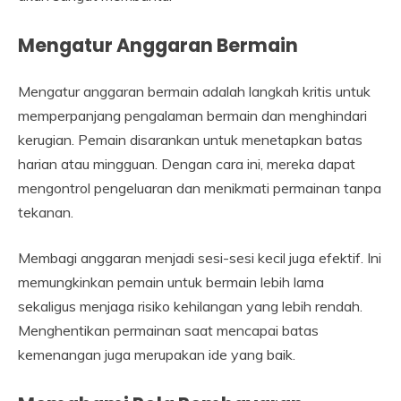
Mengatur Anggaran Bermain
Mengatur anggaran bermain adalah langkah kritis untuk
memperpanjang pengalaman bermain dan menghindari
kerugian. Pemain disarankan untuk menetapkan batas
harian atau mingguan. Dengan cara ini, mereka dapat
mengontrol pengeluaran dan menikmati permainan tanpa
tekanan.
Membagi anggaran menjadi sesi-sesi kecil juga efektif. Ini
memungkinkan pemain untuk bermain lebih lama
sekaligus menjaga risiko kehilangan yang lebih rendah.
Menghentikan permainan saat mencapai batas
kemenangan juga merupakan ide yang baik.