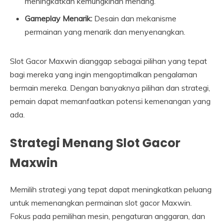
meningkatkan kemungkinan menang.
Gameplay Menarik:
Desain dan mekanisme
permainan yang menarik dan menyenangkan.
Slot Gacor Maxwin dianggap sebagai pilihan yang tepat
bagi mereka yang ingin mengoptimalkan pengalaman
bermain mereka. Dengan banyaknya pilihan dan strategi,
pemain dapat memanfaatkan potensi kemenangan yang
ada.
Strategi Menang Slot Gacor
Maxwin
Memilih strategi yang tepat dapat meningkatkan peluang
untuk memenangkan permainan slot gacor Maxwin.
Fokus pada pemilihan mesin, pengaturan anggaran, dan