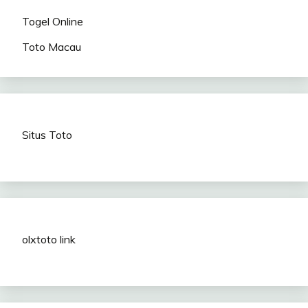
Togel Online
Toto Macau
Situs Toto
olxtoto link