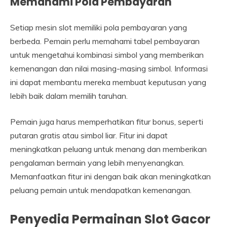
Memahami Pola Pembayaran
Setiap mesin slot memiliki pola pembayaran yang
berbeda. Pemain perlu memahami tabel pembayaran
untuk mengetahui kombinasi simbol yang memberikan
kemenangan dan nilai masing-masing simbol. Informasi
ini dapat membantu mereka membuat keputusan yang
lebih baik dalam memilih taruhan.
Pemain juga harus memperhatikan fitur bonus, seperti
putaran gratis atau simbol liar. Fitur ini dapat
meningkatkan peluang untuk menang dan memberikan
pengalaman bermain yang lebih menyenangkan.
Memanfaatkan fitur ini dengan baik akan meningkatkan
peluang pemain untuk mendapatkan kemenangan.
Penyedia Permainan Slot Gacor