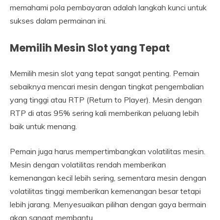
memahami pola pembayaran adalah langkah kunci untuk
sukses dalam permainan ini.
Memilih Mesin Slot yang Tepat
Memilih mesin slot yang tepat sangat penting. Pemain
sebaiknya mencari mesin dengan tingkat pengembalian
yang tinggi atau RTP (Return to Player). Mesin dengan
RTP di atas 95% sering kali memberikan peluang lebih
baik untuk menang.
Pemain juga harus mempertimbangkan volatilitas mesin.
Mesin dengan volatilitas rendah memberikan
kemenangan kecil lebih sering, sementara mesin dengan
volatilitas tinggi memberikan kemenangan besar tetapi
lebih jarang. Menyesuaikan pilihan dengan gaya bermain
akan sangat membantu.