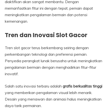
diaktifkan akan sangat membantu. Dengan
memanfaatkan fitur ini dengan tepat, pemain dapat
meningkatkan pengalaman bermain dan potensi
kemenangan.
Tren dan Inovasi Slot Gacor
Tren slot gacor terus berkembang seiring dengan
perkembangan teknologi dan preferensi pemain.
Penyedia perangkat lunak berusaha untuk meningkatkan
pengalaman bermain dengan menghadirkan fitur-fitur
inovatif.
Salah satu inovasi terbaru adalah
grafis berkualitas tinggi
yang memberikan pengalaman visual lebih menarik.
Desain yang menawan dan animasi halus meningkatkan
daya tarik permainan.