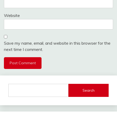
Website
Save my name, email, and website in this browser for the
next time I comment.
Search