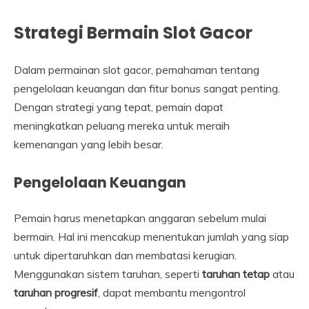
Strategi Bermain Slot Gacor
Dalam permainan slot gacor, pemahaman tentang
pengelolaan keuangan dan fitur bonus sangat penting.
Dengan strategi yang tepat, pemain dapat
meningkatkan peluang mereka untuk meraih
kemenangan yang lebih besar.
Pengelolaan Keuangan
Pemain harus menetapkan anggaran sebelum mulai
bermain. Hal ini mencakup menentukan jumlah yang siap
untuk dipertaruhkan dan membatasi kerugian.
Menggunakan sistem taruhan, seperti
taruhan tetap
atau
taruhan progresif
, dapat membantu mengontrol