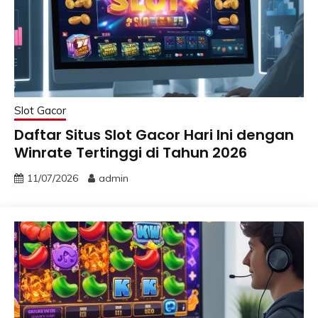
Slot Gacor
Daftar Situs Slot Gacor Hari Ini dengan
Winrate Tertinggi di Tahun 2026
11/07/2026
admin