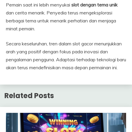
Pemain saat ini lebih menyukai
slot dengan tema unik
dan cerita menarik. Penyedia terus mengeksplorasi
berbagai tema untuk menarik perhatian dan menjaga
minat pemain.
Secara keseluruhan, tren dalam slot gacor menunjukkan
arah yang positif dengan fokus pada inovasi dan
pengalaman pengguna. Adaptasi terhadap teknologi baru
akan terus mendefinisikan masa depan permainan ini.
Related Posts