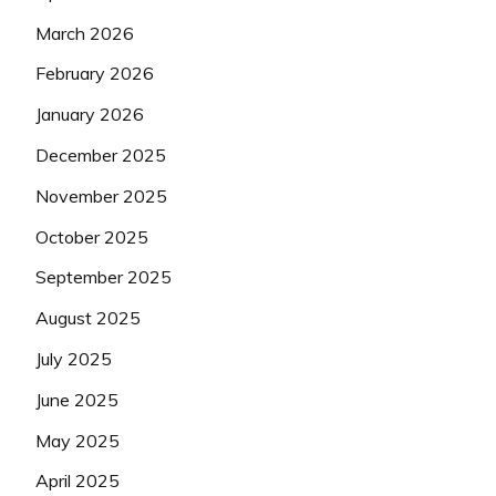
March 2026
February 2026
January 2026
December 2025
November 2025
October 2025
September 2025
August 2025
July 2025
June 2025
May 2025
April 2025