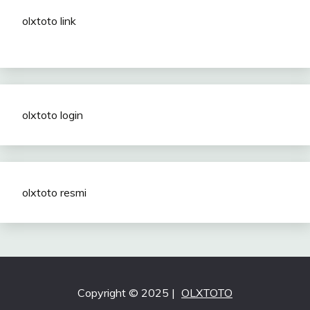
olxtoto link
olxtoto login
olxtoto resmi
Copyright © 2025 |
OLXTOTO