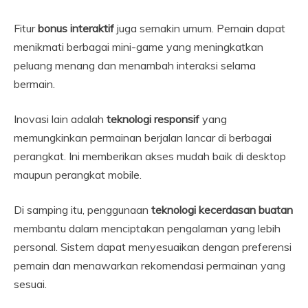
Fitur
bonus interaktif
juga semakin umum. Pemain dapat
menikmati berbagai mini-game yang meningkatkan
peluang menang dan menambah interaksi selama
bermain.
Inovasi lain adalah
teknologi responsif
yang
memungkinkan permainan berjalan lancar di berbagai
perangkat. Ini memberikan akses mudah baik di desktop
maupun perangkat mobile.
Di samping itu, penggunaan
teknologi kecerdasan buatan
membantu dalam menciptakan pengalaman yang lebih
personal. Sistem dapat menyesuaikan dengan preferensi
pemain dan menawarkan rekomendasi permainan yang
sesuai.