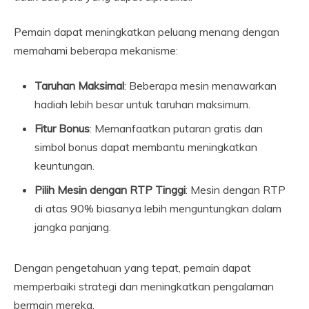
Pemain dapat meningkatkan peluang menang dengan
memahami beberapa mekanisme:
Taruhan Maksimal
: Beberapa mesin menawarkan
hadiah lebih besar untuk taruhan maksimum.
Fitur Bonus
: Memanfaatkan putaran gratis dan
simbol bonus dapat membantu meningkatkan
keuntungan.
Pilih Mesin dengan RTP Tinggi
: Mesin dengan RTP
di atas 90% biasanya lebih menguntungkan dalam
jangka panjang.
Dengan pengetahuan yang tepat, pemain dapat
memperbaiki strategi dan meningkatkan pengalaman
bermain mereka.