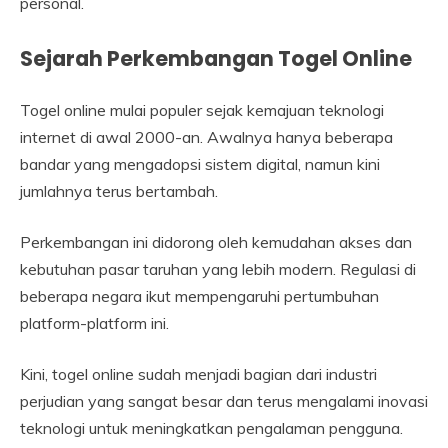
personal.
Sejarah Perkembangan Togel Online
Togel online mulai populer sejak kemajuan teknologi
internet di awal 2000-an. Awalnya hanya beberapa
bandar yang mengadopsi sistem digital, namun kini
jumlahnya terus bertambah.
Perkembangan ini didorong oleh kemudahan akses dan
kebutuhan pasar taruhan yang lebih modern. Regulasi di
beberapa negara ikut mempengaruhi pertumbuhan
platform-platform ini.
Kini, togel online sudah menjadi bagian dari industri
perjudian yang sangat besar dan terus mengalami inovasi
teknologi untuk meningkatkan pengalaman pengguna.