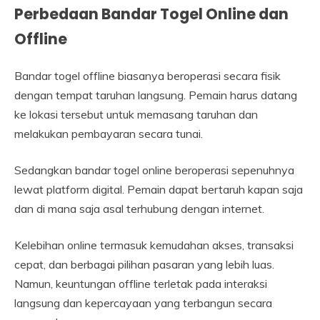
Perbedaan Bandar Togel Online dan
Offline
Bandar togel offline biasanya beroperasi secara fisik
dengan tempat taruhan langsung. Pemain harus datang
ke lokasi tersebut untuk memasang taruhan dan
melakukan pembayaran secara tunai.
Sedangkan bandar togel online beroperasi sepenuhnya
lewat platform digital. Pemain dapat bertaruh kapan saja
dan di mana saja asal terhubung dengan internet.
Kelebihan online termasuk kemudahan akses, transaksi
cepat, dan berbagai pilihan pasaran yang lebih luas.
Namun, keuntungan offline terletak pada interaksi
langsung dan kepercayaan yang terbangun secara