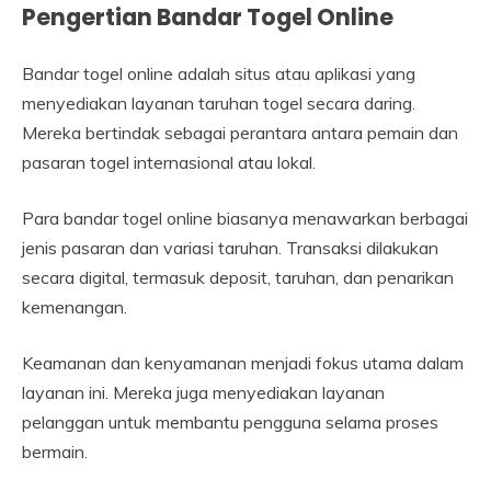
Pengertian Bandar Togel Online
Bandar togel online adalah situs atau aplikasi yang
menyediakan layanan taruhan togel secara daring.
Mereka bertindak sebagai perantara antara pemain dan
pasaran togel internasional atau lokal.
Para bandar togel online biasanya menawarkan berbagai
jenis pasaran dan variasi taruhan. Transaksi dilakukan
secara digital, termasuk deposit, taruhan, dan penarikan
kemenangan.
Keamanan dan kenyamanan menjadi fokus utama dalam
layanan ini. Mereka juga menyediakan layanan
pelanggan untuk membantu pengguna selama proses
bermain.