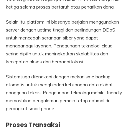
ketiga selama proses bertaruh atau penarikan dana.
Selain itu, platform ini biasanya berjalan menggunakan
server dengan uptime tinggi dan perlindungan DDoS
untuk mencegah serangan siber yang dapat
mengganggu layanan. Penggunaan teknologi cloud
sering dipilih untuk meningkatkan skalabilitas dan
kecepatan akses dari berbagai lokasi.
Sistem juga dilengkapi dengan mekanisme backup
otomatis untuk menghindari kehilangan data akibat
gangguan teknis. Penggunaan teknologi mobile-friendly
memastikan pengalaman pemain tetap optimal di
perangkat smartphone.
Proses Transaksi