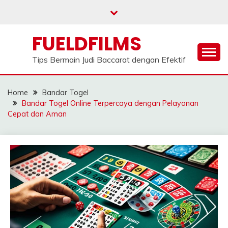
Skip
to
content
FUELDFILMS
Tips Bermain Judi Baccarat dengan Efektif
Home
Bandar Togel
Bandar Togel Online Terpercaya dengan Pelayanan
Cepat dan Aman