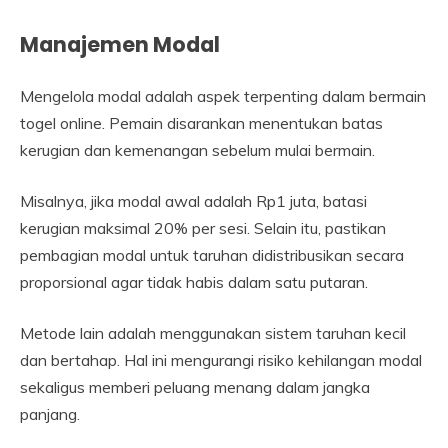
Manajemen Modal
Mengelola modal adalah aspek terpenting dalam bermain
togel online. Pemain disarankan menentukan batas
kerugian dan kemenangan sebelum mulai bermain.
Misalnya, jika modal awal adalah Rp1 juta, batasi
kerugian maksimal 20% per sesi. Selain itu, pastikan
pembagian modal untuk taruhan didistribusikan secara
proporsional agar tidak habis dalam satu putaran.
Metode lain adalah menggunakan sistem taruhan kecil
dan bertahap. Hal ini mengurangi risiko kehilangan modal
sekaligus memberi peluang menang dalam jangka
panjang.