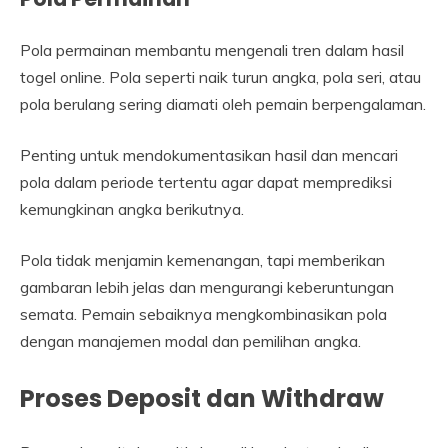
Pola permainan membantu mengenali tren dalam hasil
togel online. Pola seperti naik turun angka, pola seri, atau
pola berulang sering diamati oleh pemain berpengalaman.
Penting untuk mendokumentasikan hasil dan mencari
pola dalam periode tertentu agar dapat memprediksi
kemungkinan angka berikutnya.
Pola tidak menjamin kemenangan, tapi memberikan
gambaran lebih jelas dan mengurangi keberuntungan
semata. Pemain sebaiknya mengkombinasikan pola
dengan manajemen modal dan pemilihan angka.
Proses Deposit dan Withdraw