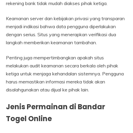
rekening bank tidak mudah diakses pihak ketiga.
Keamanan server dan kebijakan privasi yang transparan
menjadi indikasi bahwa data pengguna diperlakukan
dengan serius. Situs yang menerapkan verifikasi dua
langkah memberikan keamanan tambahan.
Penting juga mempertimbangkan apakah situs
melakukan audit keamanan secara berkala oleh pihak
ketiga untuk menjaga kehandalan sistemnya. Pengguna
harus memastikan informasi mereka tidak akan
disalahgunakan atau dijual ke pihak lain.
Jenis Permainan di Bandar
Togel Online