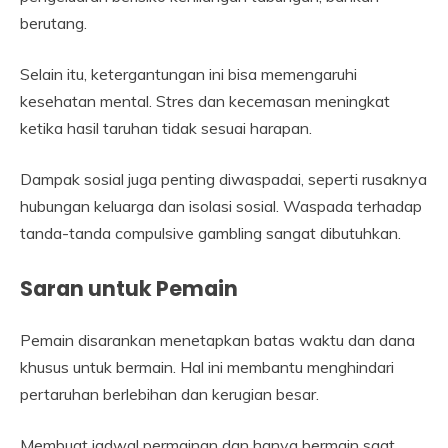
berutang.
Selain itu, ketergantungan ini bisa memengaruhi
kesehatan mental. Stres dan kecemasan meningkat
ketika hasil taruhan tidak sesuai harapan.
Dampak sosial juga penting diwaspadai, seperti rusaknya
hubungan keluarga dan isolasi sosial. Waspada terhadap
tanda-tanda compulsive gambling sangat dibutuhkan.
Saran untuk Pemain
Pemain disarankan menetapkan batas waktu dan dana
khusus untuk bermain. Hal ini membantu menghindari
pertaruhan berlebihan dan kerugian besar.
Membuat jadwal permainan dan hanya bermain saat