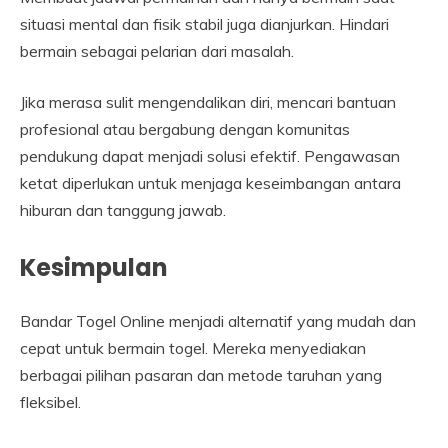
situasi mental dan fisik stabil juga dianjurkan. Hindari
bermain sebagai pelarian dari masalah.
Jika merasa sulit mengendalikan diri, mencari bantuan
profesional atau bergabung dengan komunitas
pendukung dapat menjadi solusi efektif. Pengawasan
ketat diperlukan untuk menjaga keseimbangan antara
hiburan dan tanggung jawab.
Kesimpulan
Bandar Togel Online menjadi alternatif yang mudah dan
cepat untuk bermain togel. Mereka menyediakan
berbagai pilihan pasaran dan metode taruhan yang
fleksibel.