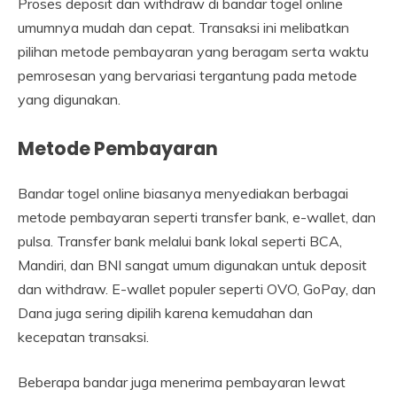
Proses deposit dan withdraw di bandar togel online
umumnya mudah dan cepat. Transaksi ini melibatkan
pilihan metode pembayaran yang beragam serta waktu
pemrosesan yang bervariasi tergantung pada metode
yang digunakan.
Metode Pembayaran
Bandar togel online biasanya menyediakan berbagai
metode pembayaran seperti transfer bank, e-wallet, dan
pulsa. Transfer bank melalui bank lokal seperti BCA,
Mandiri, dan BNI sangat umum digunakan untuk deposit
dan withdraw. E-wallet populer seperti OVO, GoPay, dan
Dana juga sering dipilih karena kemudahan dan
kecepatan transaksi.
Beberapa bandar juga menerima pembayaran lewat