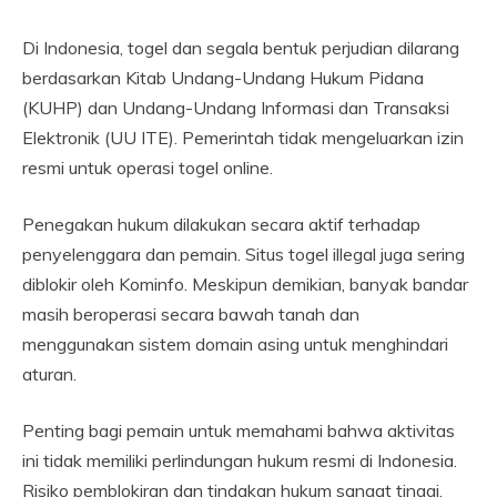
Di Indonesia, togel dan segala bentuk perjudian dilarang
berdasarkan Kitab Undang-Undang Hukum Pidana
(KUHP) dan Undang-Undang Informasi dan Transaksi
Elektronik (UU ITE). Pemerintah tidak mengeluarkan izin
resmi untuk operasi togel online.
Penegakan hukum dilakukan secara aktif terhadap
penyelenggara dan pemain. Situs togel illegal juga sering
diblokir oleh Kominfo. Meskipun demikian, banyak bandar
masih beroperasi secara bawah tanah dan
menggunakan sistem domain asing untuk menghindari
aturan.
Penting bagi pemain untuk memahami bahwa aktivitas
ini tidak memiliki perlindungan hukum resmi di Indonesia.
Risiko pemblokiran dan tindakan hukum sangat tinggi.