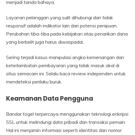
menjadi tanda bahaya.
Layanan pelanggan yang sulit dihubungi dan tidak
responsif adalah indikator lain dari potensi penipuan.
Perubahan tiba-tiba pada kebijakan atau penarikan dana
yang berbelit juga harus diwaspadai.
Sering terjadi kasus manipulasi angka kemenangan dan
keterlambatan pembayaran yang tidak masuk akal di
situs semacam ini. Selalu baca review independen untuk
mendeteksi perilaku buruk.
Keamanan Data Pengguna
Bandar togel terpercaya menggunakan teknologi enkripsi
SSL untuk melindungi data pribadi dan transaksi pemain.
Hal ini menjamin informasi seperti identitas dan nomor