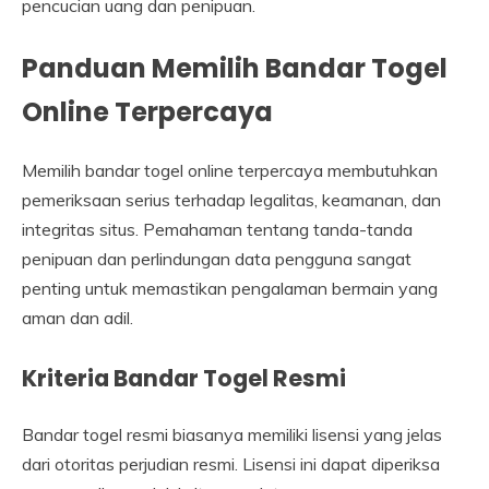
pencucian uang dan penipuan.
Panduan Memilih Bandar Togel
Online Terpercaya
Memilih bandar togel online terpercaya membutuhkan
pemeriksaan serius terhadap legalitas, keamanan, dan
integritas situs. Pemahaman tentang tanda-tanda
penipuan dan perlindungan data pengguna sangat
penting untuk memastikan pengalaman bermain yang
aman dan adil.
Kriteria Bandar Togel Resmi
Bandar togel resmi biasanya memiliki lisensi yang jelas
dari otoritas perjudian resmi. Lisensi ini dapat diperiksa