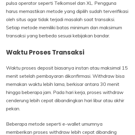
pulsa operator seperti Telkomsel dan XL. Pengguna
harus memastikan metode yang dipilih sudah terverifikasi
oleh situs agar tidak terjadi masalah saat transaksi.
Setiap metode memiliki batas minimum dan maksimum
transaksi yang berbeda sesuai kebijakan bandar.
Waktu Proses Transaksi
Waktu proses deposit biasanya instan atau maksimal 15
menit setelah pembayaran dikonfirmasi. Withdraw bisa
memakan waktu lebih lama, berkisar antara 30 menit
hingga beberapa jam. Pada hari kerja, proses withdraw
cenderung lebih cepat dibandingkan hari libur atau akhir
pekan.
Beberapa metode seperti e-wallet umumnya
memberikan proses withdraw lebih cepat dibanding