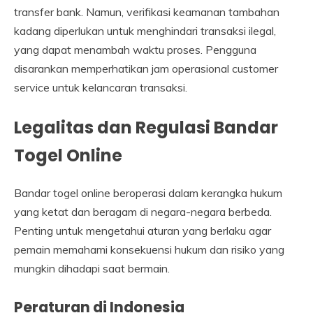
transfer bank. Namun, verifikasi keamanan tambahan
kadang diperlukan untuk menghindari transaksi ilegal,
yang dapat menambah waktu proses. Pengguna
disarankan memperhatikan jam operasional customer
service untuk kelancaran transaksi.
Legalitas dan Regulasi Bandar
Togel Online
Bandar togel online beroperasi dalam kerangka hukum
yang ketat dan beragam di negara-negara berbeda.
Penting untuk mengetahui aturan yang berlaku agar
pemain memahami konsekuensi hukum dan risiko yang
mungkin dihadapi saat bermain.
Peraturan di Indonesia