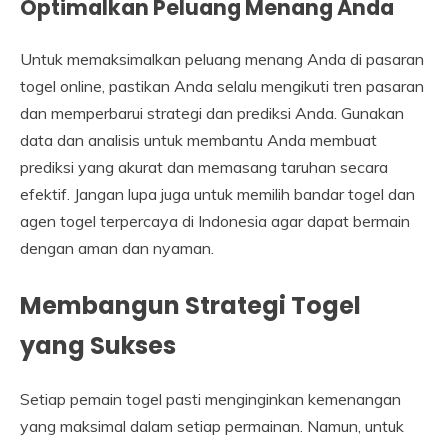
Optimalkan Peluang Menang Anda
Untuk memaksimalkan peluang menang Anda di pasaran
togel online, pastikan Anda selalu mengikuti tren pasaran
dan memperbarui strategi dan prediksi Anda. Gunakan
data dan analisis untuk membantu Anda membuat
prediksi yang akurat dan memasang taruhan secara
efektif. Jangan lupa juga untuk memilih bandar togel dan
agen togel terpercaya di Indonesia agar dapat bermain
dengan aman dan nyaman.
Membangun Strategi Togel
yang Sukses
Setiap pemain togel pasti menginginkan kemenangan
yang maksimal dalam setiap permainan. Namun, untuk