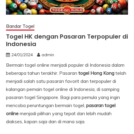
Bandar Togel
Togel HK dengan Pasaran Terpopuler di
Indonesia
24/01/2024
admin
Bermain togel online menjadi populer di Indonesia dalam
beberapa tahun terakhir. Pasaran
togel Hong Kong
telah
menjadi salah satu pasaran favorit dan terpopuler di
kalangan pemain togel online di Indonesia, di samping
pasaran togel Singapore. Bagi para pemula yang ingin
mencoba peruntungan bermain togel,
pasaran togel
online
menjadi pilihan yang tepat dan lebih mudah
diakses, kapan saja dan di mana saja.