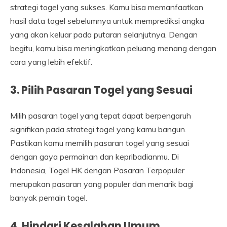
strategi togel yang sukses. Kamu bisa memanfaatkan
hasil data togel sebelumnya untuk memprediksi angka
yang akan keluar pada putaran selanjutnya. Dengan
begitu, kamu bisa meningkatkan peluang menang dengan
cara yang lebih efektif.
3. Pilih Pasaran Togel yang Sesuai
Milih pasaran togel yang tepat dapat berpengaruh
signifikan pada strategi togel yang kamu bangun.
Pastikan kamu memilih pasaran togel yang sesuai
dengan gaya permainan dan kepribadianmu. Di
Indonesia, Togel HK dengan Pasaran Terpopuler
merupakan pasaran yang populer dan menarik bagi
banyak pemain togel.
4. Hindari Kesalahan Umum