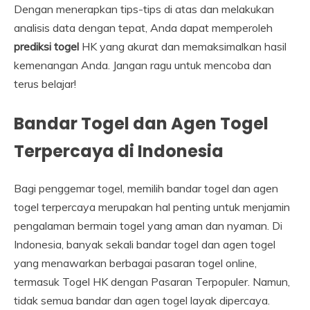
Dengan menerapkan tips-tips di atas dan melakukan
analisis data dengan tepat, Anda dapat memperoleh
prediksi togel
HK yang akurat dan memaksimalkan hasil
kemenangan Anda. Jangan ragu untuk mencoba dan
terus belajar!
Bandar Togel dan Agen Togel
Terpercaya di Indonesia
Bagi penggemar togel, memilih bandar togel dan agen
togel terpercaya merupakan hal penting untuk menjamin
pengalaman bermain togel yang aman dan nyaman. Di
Indonesia, banyak sekali bandar togel dan agen togel
yang menawarkan berbagai pasaran togel online,
termasuk Togel HK dengan Pasaran Terpopuler. Namun,
tidak semua bandar dan agen togel layak dipercaya.