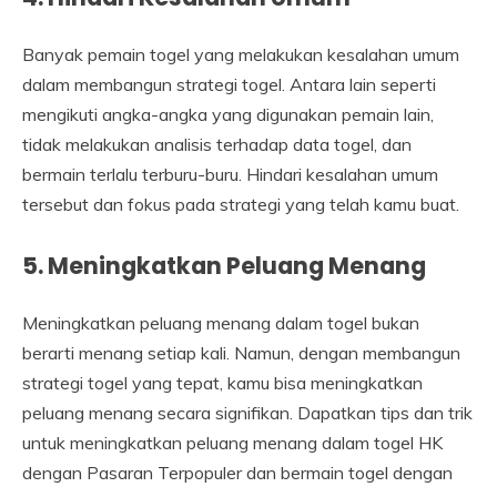
Banyak pemain togel yang melakukan kesalahan umum
dalam membangun strategi togel. Antara lain seperti
mengikuti angka-angka yang digunakan pemain lain,
tidak melakukan analisis terhadap data togel, dan
bermain terlalu terburu-buru. Hindari kesalahan umum
tersebut dan fokus pada strategi yang telah kamu buat.
5. Meningkatkan Peluang Menang
Meningkatkan peluang menang dalam togel bukan
berarti menang setiap kali. Namun, dengan membangun
strategi togel yang tepat, kamu bisa meningkatkan
peluang menang secara signifikan. Dapatkan tips dan trik
untuk meningkatkan peluang menang dalam togel HK
dengan Pasaran Terpopuler dan bermain togel dengan