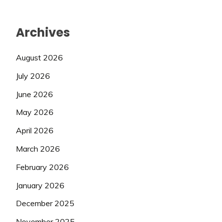
Archives
August 2026
July 2026
June 2026
May 2026
April 2026
March 2026
February 2026
January 2026
December 2025
November 2025