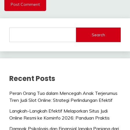
Search
Recent Posts
Peran Orang Tua dalam Mencegah Anak Terjerumus
Tren Judi Slot Online: Strategi Perlindungan Efektif
Langkah-Langkah Efektif Melaporkan Situs Judi
Online Resmi ke Kominfo 2026: Panduan Praktis
Dampak Psikologis dan Finansial Jangka Panjang dari