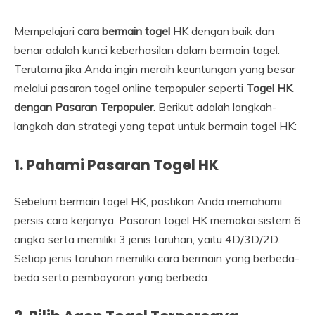
Mempelajari
cara bermain togel
HK dengan baik dan
benar adalah kunci keberhasilan dalam bermain togel.
Terutama jika Anda ingin meraih keuntungan yang besar
melalui pasaran togel online terpopuler seperti
Togel HK
dengan Pasaran Terpopuler
. Berikut adalah langkah-
langkah dan strategi yang tepat untuk bermain togel HK:
1. Pahami Pasaran Togel HK
Sebelum bermain togel HK, pastikan Anda memahami
persis cara kerjanya. Pasaran togel HK memakai sistem 6
angka serta memiliki 3 jenis taruhan, yaitu 4D/3D/2D.
Setiap jenis taruhan memiliki cara bermain yang berbeda-
beda serta pembayaran yang berbeda.