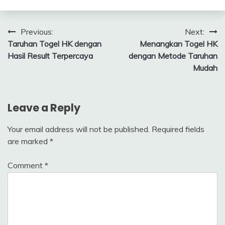
Post
Previous:
Next:
Taruhan Togel HK dengan
Menangkan Togel HK
navigation
Hasil Result Terpercaya
dengan Metode Taruhan
Mudah
Leave a Reply
Your email address will not be published.
Required fields
are marked
*
Comment
*