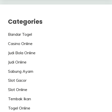
Categories
Bandar Togel
Casino Online
Judi Bola Online
Judi Online
Sabung Ayam
Slot Gacor
Slot Online
Tembak Ikan
Togel Online