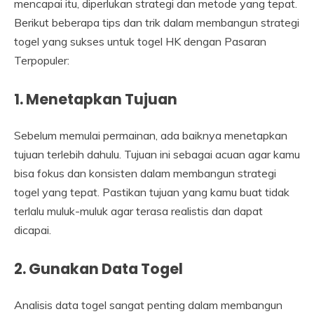
mencapai itu, diperlukan strategi dan metode yang tepat.
Berikut beberapa tips dan trik dalam membangun strategi
togel yang sukses untuk togel HK dengan Pasaran
Terpopuler:
1. Menetapkan Tujuan
Sebelum memulai permainan, ada baiknya menetapkan
tujuan terlebih dahulu. Tujuan ini sebagai acuan agar kamu
bisa fokus dan konsisten dalam membangun strategi
togel yang tepat. Pastikan tujuan yang kamu buat tidak
terlalu muluk-muluk agar terasa realistis dan dapat
dicapai.
2. Gunakan Data Togel
Analisis data togel sangat penting dalam membangun