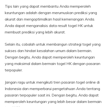
Tips lain yang dapat membantu Anda memperoleh
keuntungan adalah dengan merumuskan prediksi yang
akurat dan mengoptimalkan hasil kemenangan Anda.
Anda dapat menganalisis data result togel HK untuk
membuat prediksi yang lebih akurat.
Selain itu, cobalah untuk membangun strategi togel yang
sukses dan hindari kesalahan umum dalam bermain.
Dengan begitu, Anda dapat memperoleh keuntungan
yang maksimal dalam bermain togel HK dengan pasaran
terpopuler.
Jangan ragu untuk mengikuti tren pasaran togel online di
Indonesia dan memperbarui pengetahuan Anda tentang
pasaran terpopuler saat ini. Dengan begitu, Anda dapat
memperoleh keuntungan yang lebih besar dalam bermain