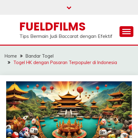
Skip
to
content
FUELDFILMS
Tips Bermain Judi Baccarat dengan Efektif
Home
Bandar Togel
Togel HK dengan Pasaran Terpopuler di Indonesia