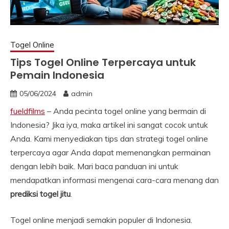
Togel Online
Tips Togel Online Terpercaya untuk
Pemain Indonesia
05/06/2024
admin
fueldfilms
– Anda pecinta togel online yang bermain di
Indonesia? Jika iya, maka artikel ini sangat cocok untuk
Anda. Kami menyediakan tips dan strategi togel online
terpercaya agar Anda dapat memenangkan permainan
dengan lebih baik. Mari baca panduan ini untuk
mendapatkan informasi mengenai cara-cara menang dan
prediksi togel jitu
.
Togel online menjadi semakin populer di Indonesia.