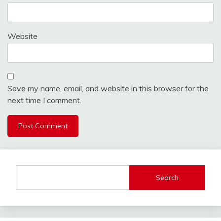
Website
Save my name, email, and website in this browser for the
next time I comment.
Search