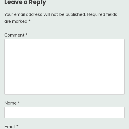
Leave a Reply
Your email address will not be published.
Required fields
are marked
*
Comment
*
Name
*
Email
*