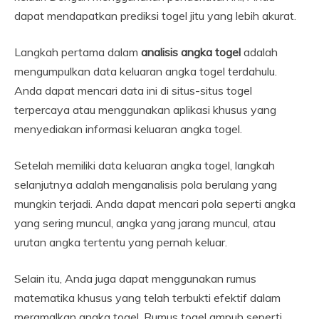
dapat mendapatkan prediksi togel jitu yang lebih akurat.
Langkah pertama dalam
analisis angka togel
adalah
mengumpulkan data keluaran angka togel terdahulu.
Anda dapat mencari data ini di situs-situs togel
terpercaya atau menggunakan aplikasi khusus yang
menyediakan informasi keluaran angka togel.
Setelah memiliki data keluaran angka togel, langkah
selanjutnya adalah menganalisis pola berulang yang
mungkin terjadi. Anda dapat mencari pola seperti angka
yang sering muncul, angka yang jarang muncul, atau
urutan angka tertentu yang pernah keluar.
Selain itu, Anda juga dapat menggunakan rumus
matematika khusus yang telah terbukti efektif dalam
meramalkan angka togel. Rumus togel ampuh seperti