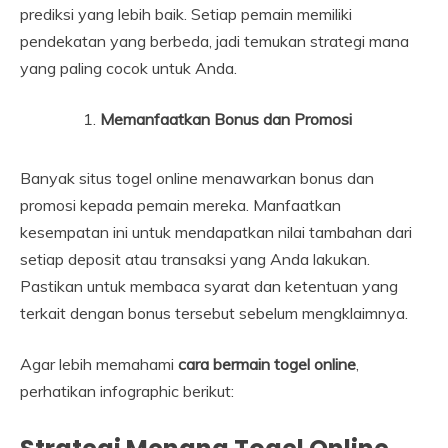
prediksi yang lebih baik. Setiap pemain memiliki
pendekatan yang berbeda, jadi temukan strategi mana
yang paling cocok untuk Anda.
Memanfaatkan Bonus dan Promosi
Banyak situs togel online menawarkan bonus dan
promosi kepada pemain mereka. Manfaatkan
kesempatan ini untuk mendapatkan nilai tambahan dari
setiap deposit atau transaksi yang Anda lakukan.
Pastikan untuk membaca syarat dan ketentuan yang
terkait dengan bonus tersebut sebelum mengklaimnya.
Agar lebih memahami
cara bermain togel online
,
perhatikan infographic berikut: