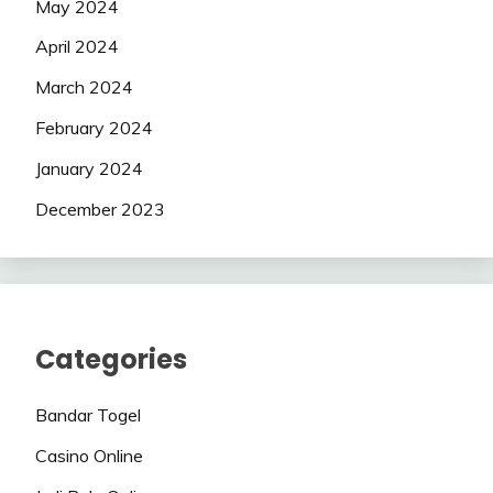
May 2024
April 2024
March 2024
February 2024
January 2024
December 2023
Categories
Bandar Togel
Casino Online