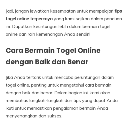
Jadi, jangan lewatkan kesempatan untuk mempelajari
tips
togel online terpercaya
yang kami sajikan dalam panduan
ini. Dapatkan keuntungan lebih dalam bermain togel
online dan raih kemenangan Anda sendiri!
Cara Bermain Togel Online
dengan Baik dan Benar
Jika Anda tertarik untuk mencoba peruntungan dalam
togel online, penting untuk mengetahui cara bermain
dengan baik dan benar. Dalam bagian ini, kami akan
membahas langkah-langkah dan tips yang dapat Anda
ikuti untuk memastikan pengalaman bermain Anda
menyenangkan dan sukses.