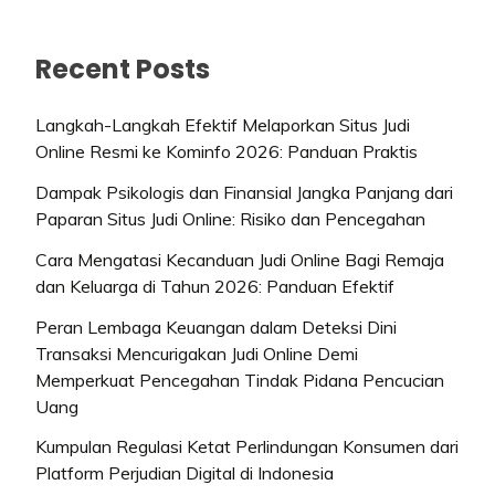
Recent Posts
Langkah-Langkah Efektif Melaporkan Situs Judi
Online Resmi ke Kominfo 2026: Panduan Praktis
Dampak Psikologis dan Finansial Jangka Panjang dari
Paparan Situs Judi Online: Risiko dan Pencegahan
Cara Mengatasi Kecanduan Judi Online Bagi Remaja
dan Keluarga di Tahun 2026: Panduan Efektif
Peran Lembaga Keuangan dalam Deteksi Dini
Transaksi Mencurigakan Judi Online Demi
Memperkuat Pencegahan Tindak Pidana Pencucian
Uang
Kumpulan Regulasi Ketat Perlindungan Konsumen dari
Platform Perjudian Digital di Indonesia