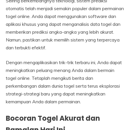
Seiring berkembangnya teknologi, sistem prediksi
otomatis telah menjadi semakin populer dalam permainan
togel online. Anda dapat menggunakan software dan
aplikasi khusus yang dapat menganalisis data togel dan
memberikan prediksi angka-angka yang lebih akurat.
Namun, pastikan untuk memilih sistem yang terpercaya
dan terbukti efektif.
Dengan mengaplikasikan trik-trik terbaru ini, Anda dapat
meningkatkan peluang menang Anda dalam bermain
togel online. Tetaplah mengikuti berita dan
perkembangan dalam dunia togel serta terus eksplorasi
strategi-strategi baru yang dapat meningkatkan
kemampuan Anda dalam permainan.
Bocoran Togel Akurat dan
Ramalan Hari Ini