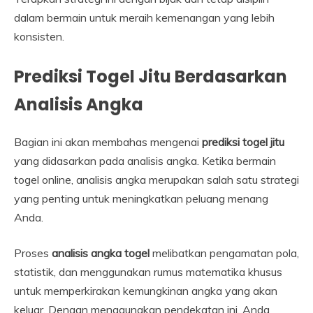
dalam bermain untuk meraih kemenangan yang lebih
konsisten.
Prediksi Togel Jitu Berdasarkan
Analisis Angka
Bagian ini akan membahas mengenai
prediksi togel jitu
yang didasarkan pada analisis angka. Ketika bermain
togel online, analisis angka merupakan salah satu strategi
yang penting untuk meningkatkan peluang menang
Anda.
Proses
analisis angka togel
melibatkan pengamatan pola,
statistik, dan menggunakan rumus matematika khusus
untuk memperkirakan kemungkinan angka yang akan
keluar. Dengan menggunakan pendekatan ini, Anda