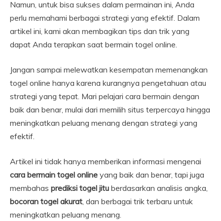
Namun, untuk bisa sukses dalam permainan ini, Anda
perlu memahami berbagai strategi yang efektif. Dalam
artikel ini, kami akan membagikan tips dan trik yang
dapat Anda terapkan saat bermain togel online.
Jangan sampai melewatkan kesempatan memenangkan
togel online hanya karena kurangnya pengetahuan atau
strategi yang tepat. Mari pelajari cara bermain dengan
baik dan benar, mulai dari memilih situs terpercaya hingga
meningkatkan peluang menang dengan strategi yang
efektif.
Artikel ini tidak hanya memberikan informasi mengenai
cara bermain togel online
yang baik dan benar, tapi juga
membahas
prediksi togel jitu
berdasarkan analisis angka,
bocoran togel akurat
, dan berbagai trik terbaru untuk
meningkatkan peluang menang.