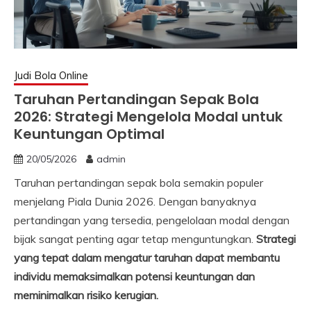
Judi Bola Online
Taruhan Pertandingan Sepak Bola
2026: Strategi Mengelola Modal untuk
Keuntungan Optimal
20/05/2026
admin
Taruhan pertandingan sepak bola semakin populer
menjelang Piala Dunia 2026. Dengan banyaknya
pertandingan yang tersedia, pengelolaan modal dengan
bijak sangat penting agar tetap menguntungkan.
Strategi
yang tepat dalam mengatur taruhan dapat membantu
individu memaksimalkan potensi keuntungan dan
meminimalkan risiko kerugian.