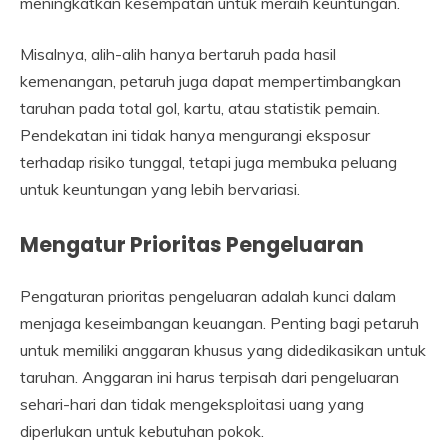
meningkatkan kesempatan untuk meraih keuntungan.
Misalnya, alih-alih hanya bertaruh pada hasil
kemenangan, petaruh juga dapat mempertimbangkan
taruhan pada total gol, kartu, atau statistik pemain.
Pendekatan ini tidak hanya mengurangi eksposur
terhadap risiko tunggal, tetapi juga membuka peluang
untuk keuntungan yang lebih bervariasi.
Mengatur Prioritas Pengeluaran
Pengaturan prioritas pengeluaran adalah kunci dalam
menjaga keseimbangan keuangan. Penting bagi petaruh
untuk memiliki anggaran khusus yang didedikasikan untuk
taruhan. Anggaran ini harus terpisah dari pengeluaran
sehari-hari dan tidak mengeksploitasi uang yang
diperlukan untuk kebutuhan pokok.