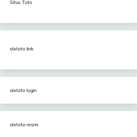
Situs Toto
olxtoto link
olxtoto login
olxtoto resmi