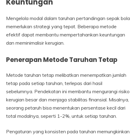
Keuntungan
Mengelola modal dalam taruhan pertandingan sepak bola
memerlukan strategi yang tepat. Beberapa metode
efektif dapat membantu mempertahankan keuntungan
dan meminimalisir kerugian.
Penerapan Metode Taruhan Tetap
Metode taruhan tetap melibatkan menempatkan jumlah
tetap pada setiap taruhan, terlepas dari hasil
sebelumnya. Pendekatan ini membantu mengurangi risiko
kerugian besar dan menjaga stabilitas finansial. Misalnya,
seorang petaruh bisa menentukan persentase kecil dari
total modalnya, seperti 1-2%, untuk setiap taruhan.
Pengaturan yang konsisten pada taruhan memungkinkan