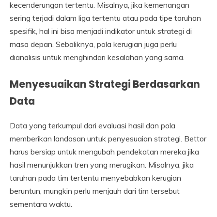
kecenderungan tertentu. Misalnya, jika kemenangan
sering terjadi dalam liga tertentu atau pada tipe taruhan
spesifik, hal ini bisa menjadi indikator untuk strategi di
masa depan. Sebaliknya, pola kerugian juga perlu
dianalisis untuk menghindari kesalahan yang sama.
Menyesuaikan Strategi Berdasarkan
Data
Data yang terkumpul dari evaluasi hasil dan pola
memberikan landasan untuk penyesuaian strategi. Bettor
harus bersiap untuk mengubah pendekatan mereka jika
hasil menunjukkan tren yang merugikan. Misalnya, jika
taruhan pada tim tertentu menyebabkan kerugian
beruntun, mungkin perlu menjauh dari tim tersebut
sementara waktu.