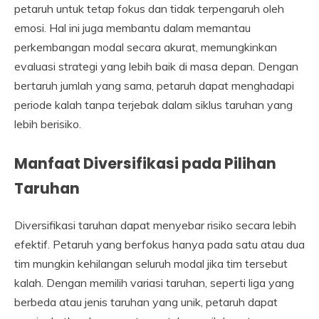
petaruh untuk tetap fokus dan tidak terpengaruh oleh
emosi. Hal ini juga membantu dalam memantau
perkembangan modal secara akurat, memungkinkan
evaluasi strategi yang lebih baik di masa depan. Dengan
bertaruh jumlah yang sama, petaruh dapat menghadapi
periode kalah tanpa terjebak dalam siklus taruhan yang
lebih berisiko.
Manfaat Diversifikasi pada Pilihan
Taruhan
Diversifikasi taruhan dapat menyebar risiko secara lebih
efektif. Petaruh yang berfokus hanya pada satu atau dua
tim mungkin kehilangan seluruh modal jika tim tersebut
kalah. Dengan memilih variasi taruhan, seperti liga yang
berbeda atau jenis taruhan yang unik, petaruh dapat