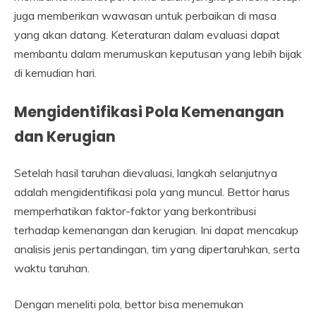
juga memberikan wawasan untuk perbaikan di masa
yang akan datang. Keteraturan dalam evaluasi dapat
membantu dalam merumuskan keputusan yang lebih bijak
di kemudian hari.
Mengidentifikasi Pola Kemenangan
dan Kerugian
Setelah hasil taruhan dievaluasi, langkah selanjutnya
adalah mengidentifikasi pola yang muncul. Bettor harus
memperhatikan faktor-faktor yang berkontribusi
terhadap kemenangan dan kerugian. Ini dapat mencakup
analisis jenis pertandingan, tim yang dipertaruhkan, serta
waktu taruhan.
Dengan meneliti pola, bettor bisa menemukan