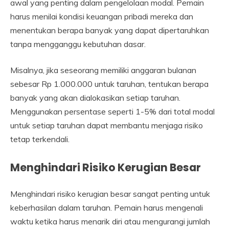
awal yang penting dalam pengelolaan modal. Pemain
harus menilai kondisi keuangan pribadi mereka dan
menentukan berapa banyak yang dapat dipertaruhkan
tanpa mengganggu kebutuhan dasar.
Misalnya, jika seseorang memiliki anggaran bulanan
sebesar Rp 1.000.000 untuk taruhan, tentukan berapa
banyak yang akan dialokasikan setiap taruhan.
Menggunakan persentase seperti 1-5% dari total modal
untuk setiap taruhan dapat membantu menjaga risiko
tetap terkendali.
Menghindari Risiko Kerugian Besar
Menghindari risiko kerugian besar sangat penting untuk
keberhasilan dalam taruhan. Pemain harus mengenali
waktu ketika harus menarik diri atau mengurangi jumlah