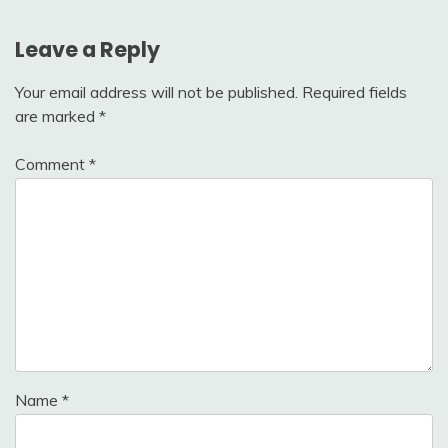
Leave a Reply
Your email address will not be published.
Required fields
are marked
*
Comment
*
Name
*