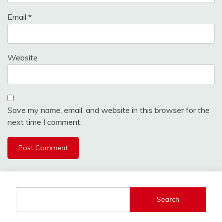
Email
*
Website
Save my name, email, and website in this browser for the
next time I comment.
Search