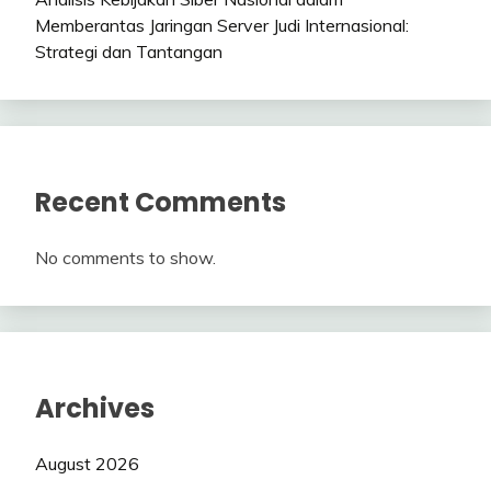
Memberantas Jaringan Server Judi Internasional:
Strategi dan Tantangan
Recent Comments
No comments to show.
Archives
August 2026