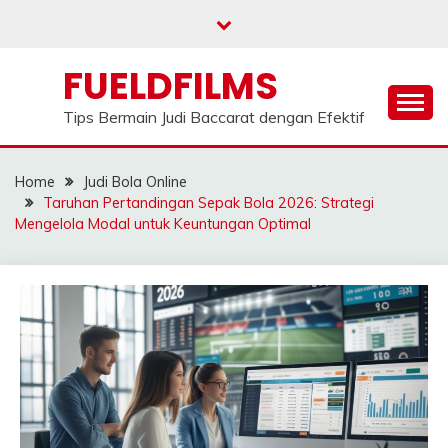
Skip
to
content
FUELDFILMS
Tips Bermain Judi Baccarat dengan Efektif
Home
Judi Bola Online
Taruhan Pertandingan Sepak Bola 2026: Strategi
Mengelola Modal untuk Keuntungan Optimal