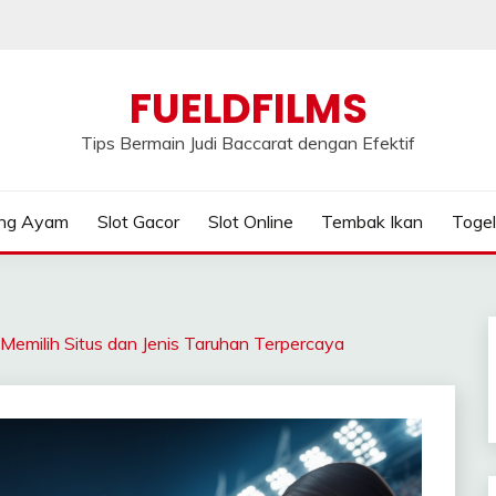
FUELDFILMS
Tips Bermain Judi Baccarat dengan Efektif
ng Ayam
Slot Gacor
Slot Online
Tembak Ikan
Togel
Memilih Situs dan Jenis Taruhan Terpercaya