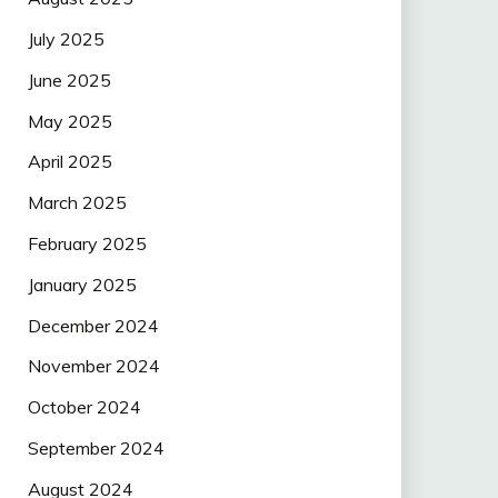
July 2025
June 2025
May 2025
April 2025
March 2025
February 2025
January 2025
December 2024
November 2024
October 2024
September 2024
August 2024