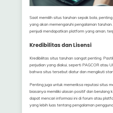
Saat memilih situs taruhan sepak bola, penti
yang akan memengaruhi pengalaman taruhan.
penjudi mendapatkan platform yang aman, terp
Kredibilitas dan Lisensi
Kredibilitas situs taruhan sangat penting. Pastik
perjudian yang diakui, seperti PAGCOR atau U
bahwa situs tersebut diatur dan mengikuti stan
Penting juga untuk memeriksa reputasi situs m
biasanya memiliki ulasan positif dan berulang
dapat mencari informasi ini di forum atau pl
yang lebih luas tentang pengalaman pengguna 