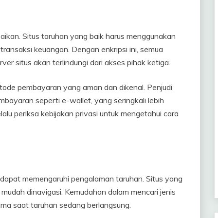
i
aikan. Situs taruhan yang baik harus menggunakan
 transaksi keuangan. Dengan enkripsi ini, semua
er situs akan terlindungi dari akses pihak ketiga.
metode pembayaran yang aman dan dikenal. Penjudi
ayaran seperti e-wallet, yang seringkali lebih
alu periksa kebijakan privasi untuk mengetahui cara
n dapat memengaruhi pengalaman taruhan. Situs yang
an mudah dinavigasi. Kemudahan dalam mencari jenis
tama saat taruhan sedang berlangsung.