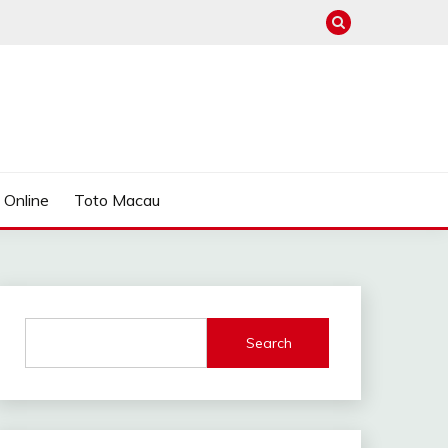
 Online
Toto Macau
Search