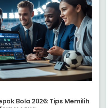
pak Bola 2026: Tips Memilih