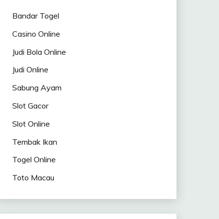
Bandar Togel
Casino Online
Judi Bola Online
Judi Online
Sabung Ayam
Slot Gacor
Slot Online
Tembak Ikan
Togel Online
Toto Macau