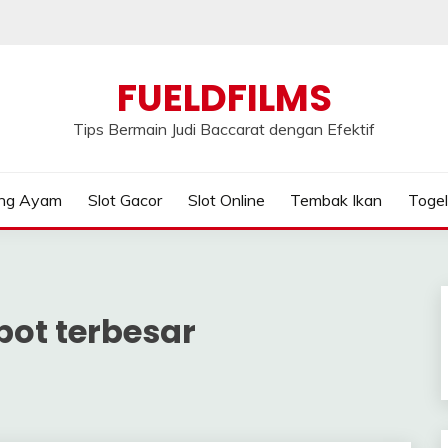
FUELDFILMS
Tips Bermain Judi Baccarat dengan Efektif
ng Ayam
Slot Gacor
Slot Online
Tembak Ikan
Togel
pot terbesar