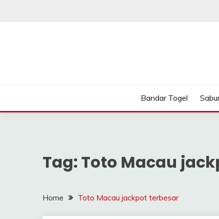
Skip
to
content
Bandar Togel
Sabu
Tag:
Toto Macau jack
Home
Toto Macau jackpot terbesar