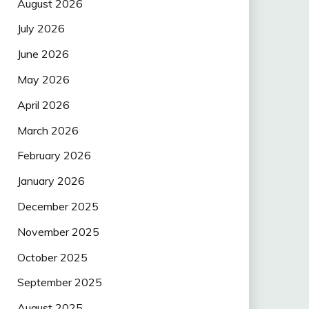
August 2026
July 2026
June 2026
May 2026
April 2026
March 2026
February 2026
January 2026
December 2025
November 2025
October 2025
September 2025
August 2025