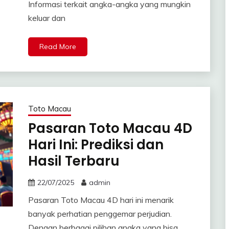
Informasi terkait angka-angka yang mungkin
keluar dan
Read More
Toto Macau
Pasaran Toto Macau 4D
Hari Ini: Prediksi dan
Hasil Terbaru
22/07/2025
admin
Pasaran Toto Macau 4D hari ini menarik
banyak perhatian penggemar perjudian.
Dengan berbagai pilihan angka yang bisa