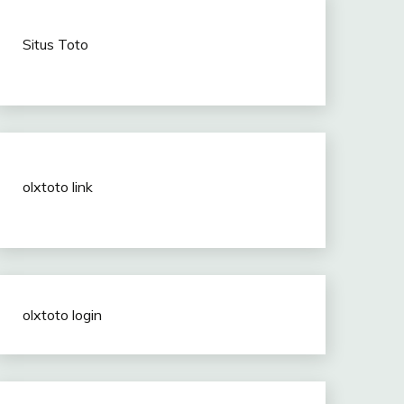
Situs Toto
olxtoto link
olxtoto login