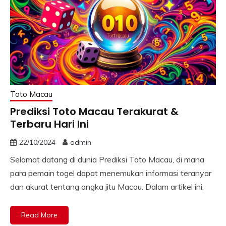
Toto Macau
Prediksi Toto Macau Terakurat &
Terbaru Hari Ini
22/10/2024
admin
Selamat datang di dunia Prediksi Toto Macau, di mana
para pemain togel dapat menemukan informasi teranyar
dan akurat tentang angka jitu Macau. Dalam artikel ini,
Read More