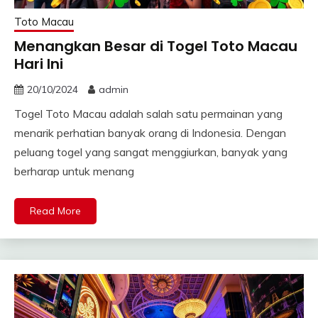
Toto Macau
Menangkan Besar di Togel Toto Macau
Hari Ini
20/10/2024
admin
Togel Toto Macau adalah salah satu permainan yang
menarik perhatian banyak orang di Indonesia. Dengan
peluang togel yang sangat menggiurkan, banyak yang
berharap untuk menang
Read More