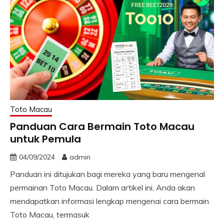
Toto Macau
Panduan Cara Bermain Toto Macau
untuk Pemula
04/09/2024
admin
Panduan ini ditujukan bagi mereka yang baru mengenal
permainan Toto Macau. Dalam artikel ini, Anda akan
mendapatkan informasi lengkap mengenai cara bermain
Toto Macau, termasuk