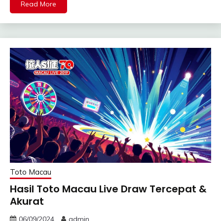
Read More
Toto Macau
Hasil Toto Macau Live Draw Tercepat &
Akurat
06/09/2024
admin