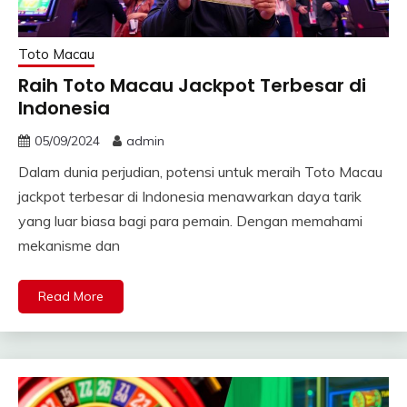
Toto Macau
Raih Toto Macau Jackpot Terbesar di
Indonesia
05/09/2024
admin
Dalam dunia perjudian, potensi untuk meraih Toto Macau
jackpot terbesar di Indonesia menawarkan daya tarik
yang luar biasa bagi para pemain. Dengan memahami
mekanisme dan
Read More