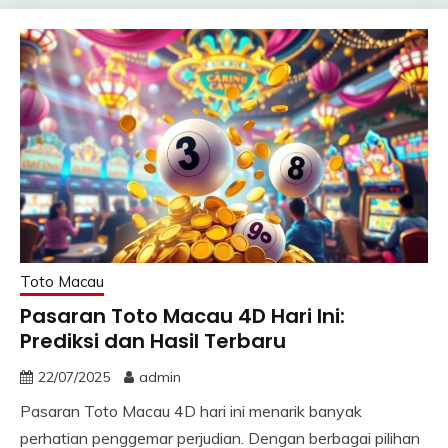
Toto Macau
Pasaran Toto Macau 4D Hari Ini:
Prediksi dan Hasil Terbaru
22/07/2025
admin
Pasaran Toto Macau 4D hari ini menarik banyak
perhatian penggemar perjudian. Dengan berbagai pilihan