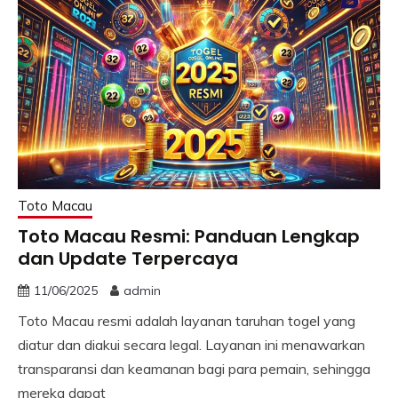
Toto Macau
Toto Macau Resmi: Panduan Lengkap
dan Update Terpercaya
11/06/2025
admin
Toto Macau resmi adalah layanan taruhan togel yang
diatur dan diakui secara legal. Layanan ini menawarkan
transparansi dan keamanan bagi para pemain, sehingga
mereka dapat