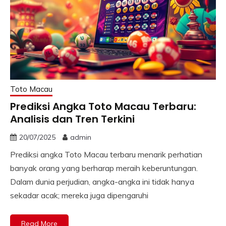
Toto Macau
Prediksi Angka Toto Macau Terbaru:
Analisis dan Tren Terkini
20/07/2025
admin
Prediksi angka Toto Macau terbaru menarik perhatian
banyak orang yang berharap meraih keberuntungan.
Dalam dunia perjudian, angka-angka ini tidak hanya
sekadar acak; mereka juga dipengaruhi
Read More