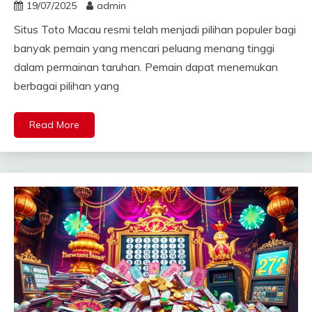
19/07/2025
admin
Situs Toto Macau resmi telah menjadi pilihan populer bagi
banyak pemain yang mencari peluang menang tinggi
dalam permainan taruhan. Pemain dapat menemukan
berbagai pilihan yang
Read More