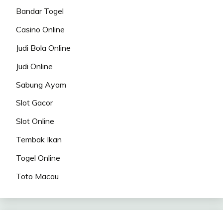
Bandar Togel
Casino Online
Judi Bola Online
Judi Online
Sabung Ayam
Slot Gacor
Slot Online
Tembak Ikan
Togel Online
Toto Macau