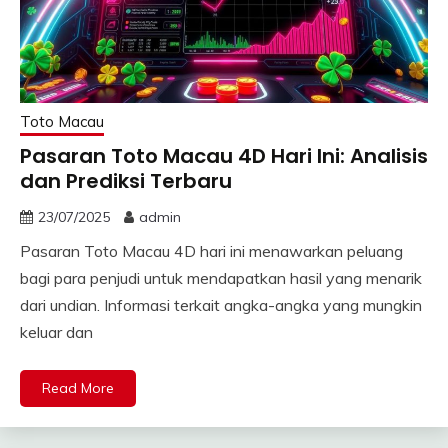
Toto Macau
Pasaran Toto Macau 4D Hari Ini: Analisis
dan Prediksi Terbaru
23/07/2025
admin
Pasaran Toto Macau 4D hari ini menawarkan peluang
bagi para penjudi untuk mendapatkan hasil yang menarik
dari undian. Informasi terkait angka-angka yang mungkin
keluar dan
Read More