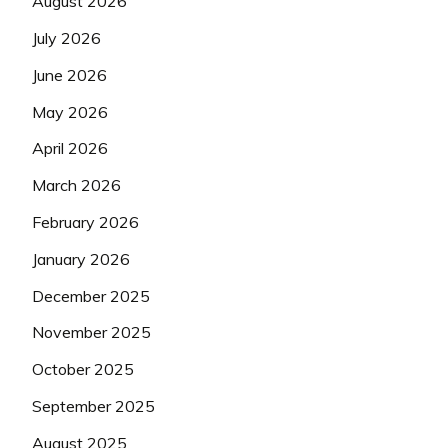
August 2026
July 2026
June 2026
May 2026
April 2026
March 2026
February 2026
January 2026
December 2025
November 2025
October 2025
September 2025
August 2025