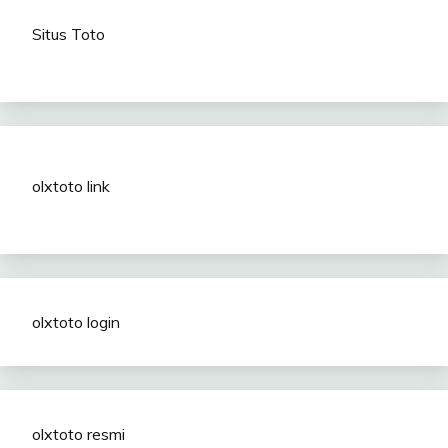
Situs Toto
olxtoto link
olxtoto login
olxtoto resmi