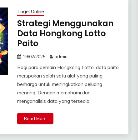
Togel Online
Strategi Menggunakan
Data Hongkong Lotto
Paito
19/02/2025
admin
Bagi para pemain Hongkong Lotto, data paito
merupakan salah satu alat yang paling
berharga untuk meningkatkan peluang
menang. Dengan memahami dan
menganalisis data yang tersedia
Read More