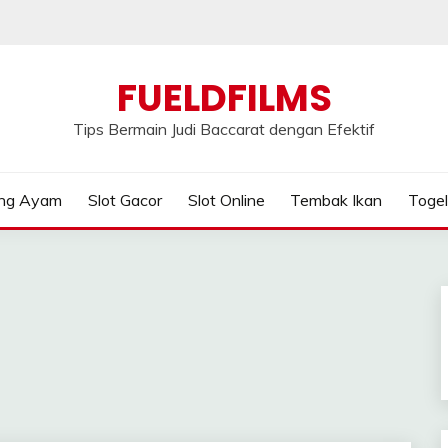
FUELDFILMS
Tips Bermain Judi Baccarat dengan Efektif
ng Ayam
Slot Gacor
Slot Online
Tembak Ikan
Togel