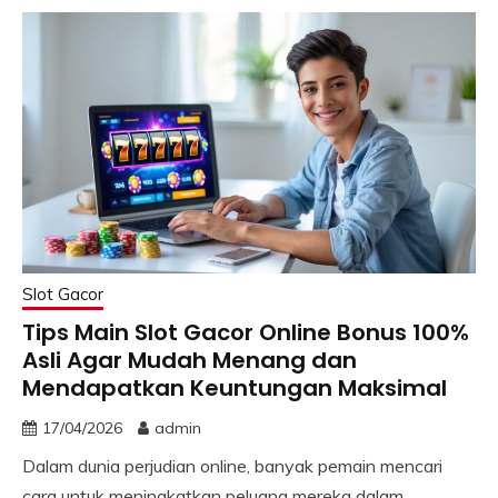
Slot Gacor
Tips Main Slot Gacor Online Bonus 100%
Asli Agar Mudah Menang dan
Mendapatkan Keuntungan Maksimal
17/04/2026
admin
Dalam dunia perjudian online, banyak pemain mencari
cara untuk meningkatkan peluang mereka dalam