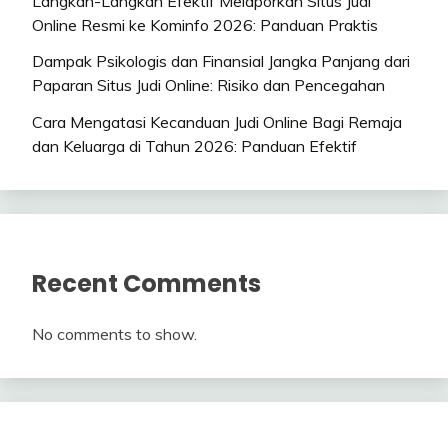
Langkah-Langkah Efektif Melaporkan Situs Judi
Online Resmi ke Kominfo 2026: Panduan Praktis
Dampak Psikologis dan Finansial Jangka Panjang dari
Paparan Situs Judi Online: Risiko dan Pencegahan
Cara Mengatasi Kecanduan Judi Online Bagi Remaja
dan Keluarga di Tahun 2026: Panduan Efektif
Recent Comments
No comments to show.