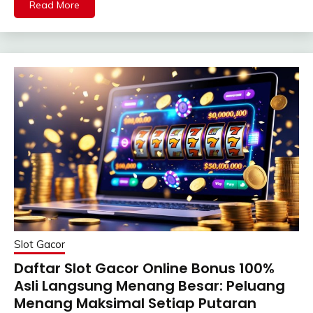
Read More
Slot Gacor
Daftar Slot Gacor Online Bonus 100%
Asli Langsung Menang Besar: Peluang
Menang Maksimal Setiap Putaran