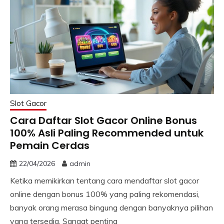
Slot Gacor
Cara Daftar Slot Gacor Online Bonus
100% Asli Paling Recommended untuk
Pemain Cerdas
22/04/2026
admin
Ketika memikirkan tentang cara mendaftar slot gacor
online dengan bonus 100% yang paling rekomendasi,
banyak orang merasa bingung dengan banyaknya pilihan
yang tersedia. Sangat penting