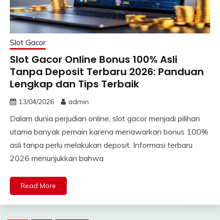
Slot Gacor
Slot Gacor Online Bonus 100% Asli
Tanpa Deposit Terbaru 2026: Panduan
Lengkap dan Tips Terbaik
13/04/2026
admin
Dalam dunia perjudian online, slot gacor menjadi pilihan
utama banyak pemain karena menawarkan bonus 100%
asli tanpa perlu melakukan deposit. Informasi terbaru
2026 menunjukkan bahwa
Read More