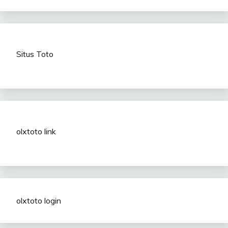
Situs Toto
olxtoto link
olxtoto login