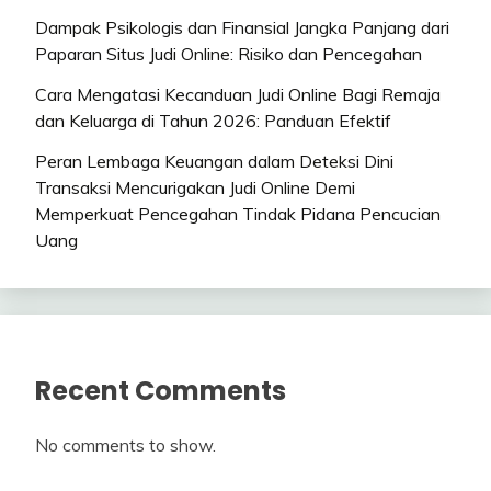
Dampak Psikologis dan Finansial Jangka Panjang dari
Paparan Situs Judi Online: Risiko dan Pencegahan
Cara Mengatasi Kecanduan Judi Online Bagi Remaja
dan Keluarga di Tahun 2026: Panduan Efektif
Peran Lembaga Keuangan dalam Deteksi Dini
Transaksi Mencurigakan Judi Online Demi
Memperkuat Pencegahan Tindak Pidana Pencucian
Uang
Recent Comments
No comments to show.