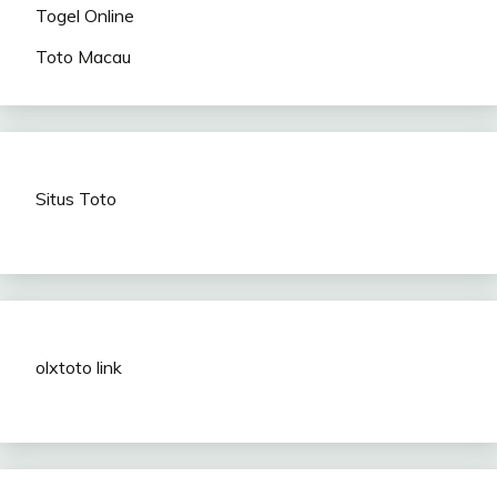
Togel Online
Toto Macau
Situs Toto
olxtoto link