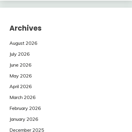
Archives
August 2026
July 2026
June 2026
May 2026
April 2026
March 2026
February 2026
January 2026
December 2025