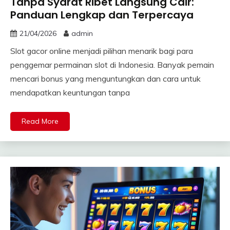
Tanpa Syarat Ribet Langsung Cair:
Panduan Lengkap dan Terpercaya
21/04/2026
admin
Slot gacor online menjadi pilihan menarik bagi para
penggemar permainan slot di Indonesia. Banyak pemain
mencari bonus yang menguntungkan dan cara untuk
mendapatkan keuntungan tanpa
Read More