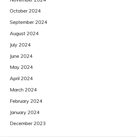
October 2024
September 2024
August 2024
July 2024
June 2024
May 2024
April 2024
March 2024
February 2024
January 2024
December 2023