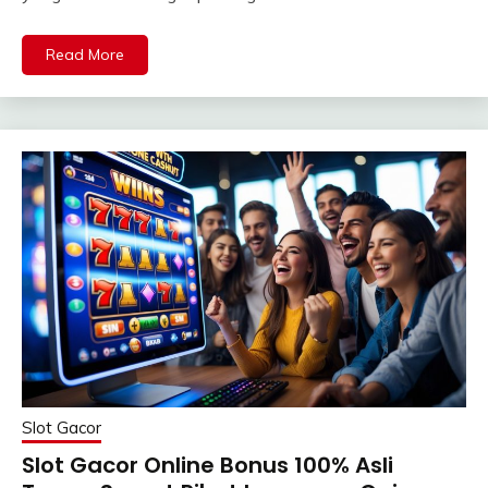
Read More
Slot Gacor
Slot Gacor Online Bonus 100% Asli