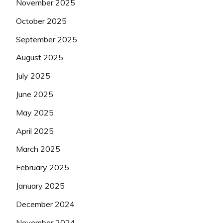
November 2025
October 2025
September 2025
August 2025
July 2025
June 2025
May 2025
April 2025
March 2025
February 2025
January 2025
December 2024
November 2024