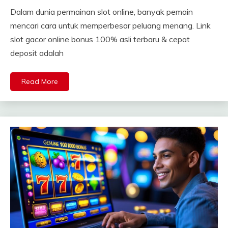
Dalam dunia permainan slot online, banyak pemain
mencari cara untuk memperbesar peluang menang. Link
slot gacor online bonus 100% asli terbaru & cepat
deposit adalah
Read More