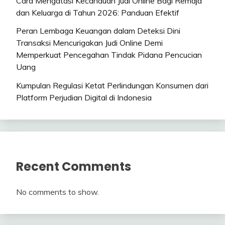
Cara Mengatasi Kecanduan Judi Online Bagi Remaja
dan Keluarga di Tahun 2026: Panduan Efektif
Peran Lembaga Keuangan dalam Deteksi Dini
Transaksi Mencurigakan Judi Online Demi
Memperkuat Pencegahan Tindak Pidana Pencucian
Uang
Kumpulan Regulasi Ketat Perlindungan Konsumen dari
Platform Perjudian Digital di Indonesia
Recent Comments
No comments to show.