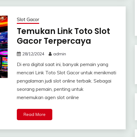
Slot Gacor
Temukan Link Toto Slot
Gacor Terpercaya
28/12/2024
admin
Di era digital saat ini, banyak pemain yang
mencari Link Toto Slot Gacor untuk menikmati
pengalaman judi slot online terbaik. Sebagai
seorang pemain, penting untuk
menemukan agen slot online
Read More