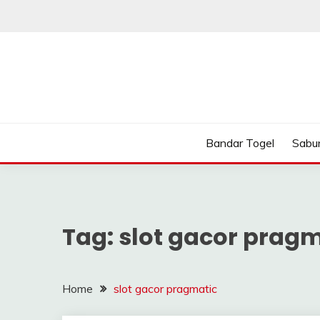
Skip
to
content
Bandar Togel
Sabu
Tag:
slot gacor pragm
Home
slot gacor pragmatic