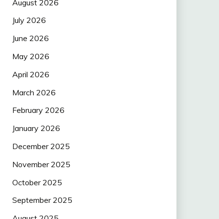
August 2026
July 2026
June 2026
May 2026
April 2026
March 2026
February 2026
January 2026
December 2025
November 2025
October 2025
September 2025
August 2025