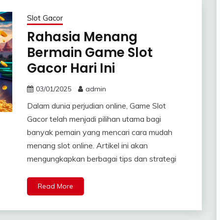
Slot Gacor
Rahasia Menang
Bermain Game Slot
Gacor Hari Ini
03/01/2025
admin
Dalam dunia perjudian online, Game Slot
Gacor telah menjadi pilihan utama bagi
banyak pemain yang mencari cara mudah
menang slot online. Artikel ini akan
mengungkapkan berbagai tips dan strategi
Read More