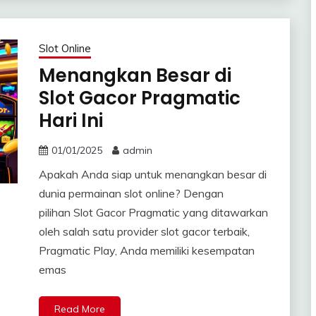
Slot Online
Menangkan Besar di
Slot Gacor Pragmatic
Hari Ini
01/01/2025
admin
Apakah Anda siap untuk menangkan besar di
dunia permainan slot online? Dengan
pilihan Slot Gacor Pragmatic yang ditawarkan
oleh salah satu provider slot gacor terbaik,
Pragmatic Play, Anda memiliki kesempatan
emas
Read More