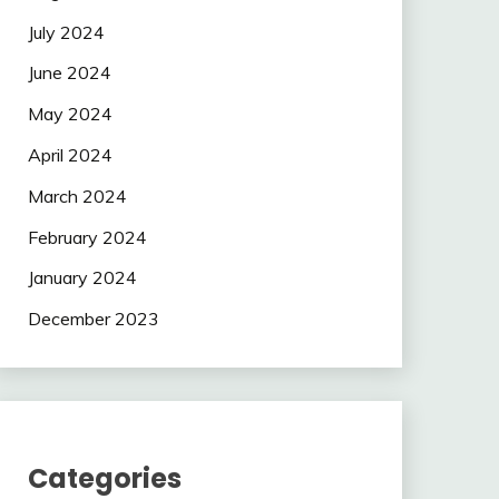
July 2024
June 2024
May 2024
April 2024
March 2024
February 2024
January 2024
December 2023
Categories