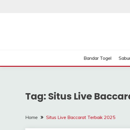
Skip
to
content
Bandar Togel
Sabu
Tag:
Situs Live Baccar
Home
Situs Live Baccarat Terbaik 2025