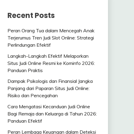
Recent Posts
Peran Orang Tua dalam Mencegah Anak
Terjerumus Tren Judi Slot Online: Strategi
Perlindungan Efektif
Langkah-Langkah Efektif Melaporkan
Situs Judi Online Resmi ke Kominfo 2026:
Panduan Praktis
Dampak Psikologis dan Finansial Jangka
Panjang dari Paparan Situs Judi Online:
Risiko dan Pencegahan
Cara Mengatasi Kecanduan Judi Online
Bagi Remaja dan Keluarga di Tahun 2026:
Panduan Efektif
Peran Lembaga Keuangan dalam Deteksi