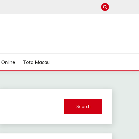
 Online
Toto Macau
Search