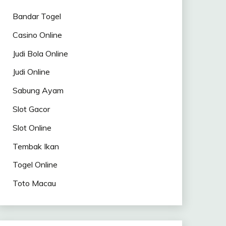
Bandar Togel
Casino Online
Judi Bola Online
Judi Online
Sabung Ayam
Slot Gacor
Slot Online
Tembak Ikan
Togel Online
Toto Macau