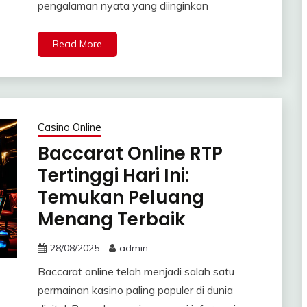
pengalaman nyata yang diinginkan
Read More
Casino Online
Baccarat Online RTP
Tertinggi Hari Ini:
Temukan Peluang
Menang Terbaik
28/08/2025
admin
Baccarat online telah menjadi salah satu
permainan kasino paling populer di dunia