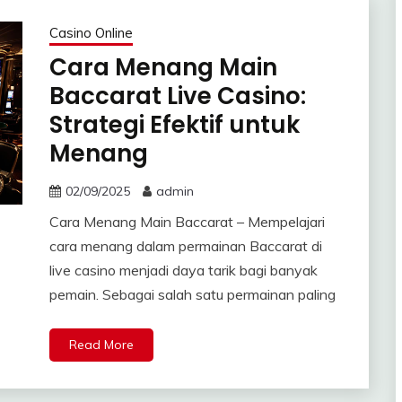
Casino Online
Cara Menang Main
Baccarat Live Casino:
Strategi Efektif untuk
Menang
02/09/2025
admin
Cara Menang Main Baccarat – Mempelajari
cara menang dalam permainan Baccarat di
live casino menjadi daya tarik bagi banyak
pemain. Sebagai salah satu permainan paling
Read More