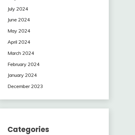
July 2024
June 2024
May 2024
April 2024
March 2024
February 2024
January 2024
December 2023
Categories