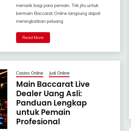
menarik bagi para pemain. Trik jitu untuk
bermain Baccarat Online langsung dapat
meningkatkan peluang
Read More
Casino Online
Judi Online
Main Baccarat Live
Dealer Uang Asli:
Panduan Lengkap
untuk Pemain
Profesional