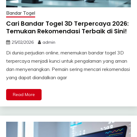
Bandar Togel
Cari Bandar Togel 3D Terpercaya 2026:
Temukan Rekomendasi Terbaik di Sini!
25/02/2026
admin
Di dunia perjudian online, menemukan bandar togel 3D
terpercaya menjadi kunci untuk pengalaman yang aman
dan menyenangkan. Pemain sering mencari rekomendasi
yang dapat diandalkan agar
Read More