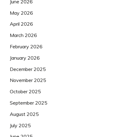
June 2026
May 2026
April 2026
March 2026
February 2026
January 2026
December 2025
November 2025
October 2025
September 2025
August 2025
July 2025
June 2025