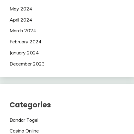
May 2024
April 2024
March 2024
February 2024
January 2024
December 2023
Categories
Bandar Togel
Casino Online