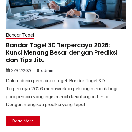
Bandar Togel
Bandar Togel 3D Terpercaya 2026:
Kunci Menang Besar dengan Prediksi
dan Tips Jitu
27/02/2026
admin
Dalam dunia permainan togel, Bandar Togel 3D
Terpercaya 2026 menawarkan peluang menarik bagi
para pemain yang ingin meraih keuntungan besar.
Dengan mengikuti prediksi yang tepat
Read More