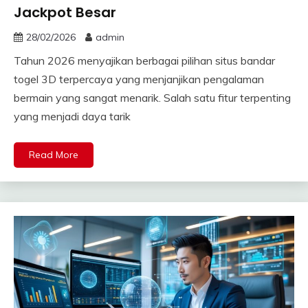
Jackpot Besar
28/02/2026
admin
Tahun 2026 menyajikan berbagai pilihan situs bandar
togel 3D terpercaya yang menjanjikan pengalaman
bermain yang sangat menarik. Salah satu fitur terpenting
yang menjadi daya tarik
Read More