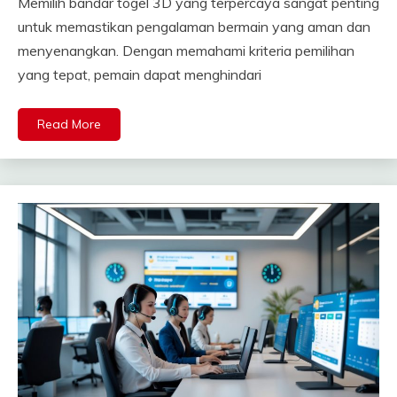
Memilih bandar togel 3D yang terpercaya sangat penting
untuk memastikan pengalaman bermain yang aman dan
menyenangkan. Dengan memahami kriteria pemilihan
yang tepat, pemain dapat menghindari
Read More