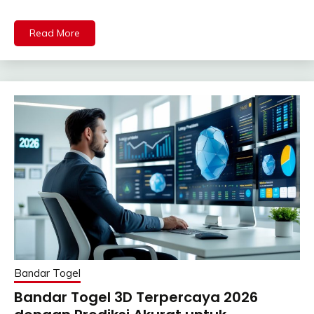
Read More
Bandar Togel
Bandar Togel 3D Terpercaya 2026