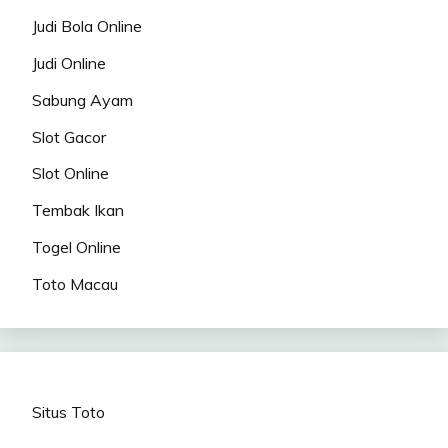
Judi Bola Online
Judi Online
Sabung Ayam
Slot Gacor
Slot Online
Tembak Ikan
Togel Online
Toto Macau
Situs Toto