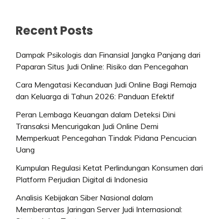
Recent Posts
Dampak Psikologis dan Finansial Jangka Panjang dari
Paparan Situs Judi Online: Risiko dan Pencegahan
Cara Mengatasi Kecanduan Judi Online Bagi Remaja
dan Keluarga di Tahun 2026: Panduan Efektif
Peran Lembaga Keuangan dalam Deteksi Dini
Transaksi Mencurigakan Judi Online Demi
Memperkuat Pencegahan Tindak Pidana Pencucian
Uang
Kumpulan Regulasi Ketat Perlindungan Konsumen dari
Platform Perjudian Digital di Indonesia
Analisis Kebijakan Siber Nasional dalam
Memberantas Jaringan Server Judi Internasional: