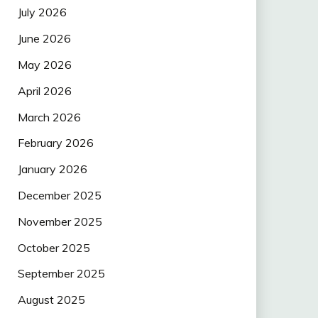
July 2026
June 2026
May 2026
April 2026
March 2026
February 2026
January 2026
December 2025
November 2025
October 2025
September 2025
August 2025