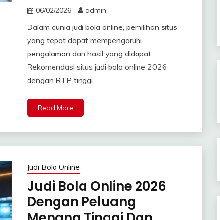
06/02/2026
admin
Dalam dunia judi bola online, pemilihan situs
yang tepat dapat mempengaruhi
pengalaman dan hasil yang didapat.
Rekomendasi situs judi bola online 2026
dengan RTP tinggi
Read More
Judi Bola Online
Judi Bola Online 2026
Dengan Peluang
Menang Tinggi Dan