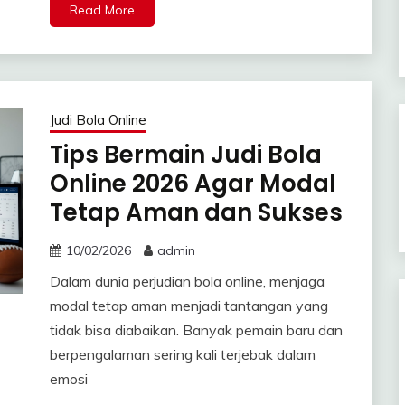
Read More
Judi Bola Online
Tips Bermain Judi Bola
Online 2026 Agar Modal
Tetap Aman dan Sukses
10/02/2026
admin
Dalam dunia perjudian bola online, menjaga
modal tetap aman menjadi tantangan yang
tidak bisa diabaikan. Banyak pemain baru dan
berpengalaman sering kali terjebak dalam
emosi