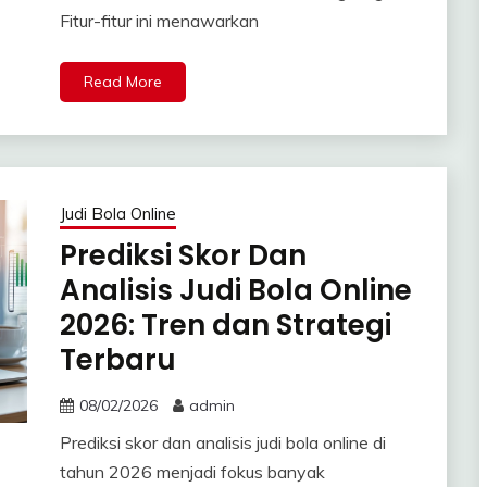
Fitur-fitur ini menawarkan
Read More
Judi Bola Online
Prediksi Skor Dan
Analisis Judi Bola Online
2026: Tren dan Strategi
Terbaru
08/02/2026
admin
Prediksi skor dan analisis judi bola online di
tahun 2026 menjadi fokus banyak