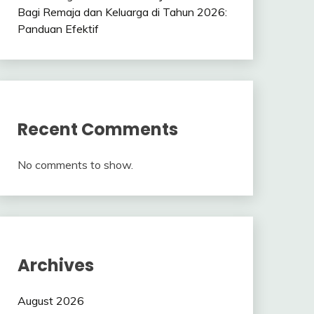
Bagi Remaja dan Keluarga di Tahun 2026:
Panduan Efektif
Recent Comments
No comments to show.
Archives
August 2026